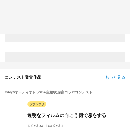
コンテスト受賞作品
もっと見る
meiyoオーディオドラマ＆主題歌 原案コラボコンテスト
グランプリ
透明なフィルムの向こう側で息をする
♖ ଘ♥ଓ owmitoa ଘ♥ଓ ♖