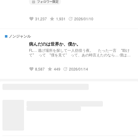
フォロワー限定
lock
grade
31,237
1,931
2026/01/10
favorite
update
ノンジャンル
病んだのは世界か、僕か。
FL… 逃げ場所を探して一人彷徨う夜。 たった一言 "助け
て" って "僕を見て” って、あの時言えたのなら… 僕は違
う選択をしてただろうか。 🐰×🐥 （⚠️🥟→🐥、🐶→🐥 表現
あり） ※BL/nmmn/本人とは関係なし
grade
8,587
449
2026/01/14
favorite
update