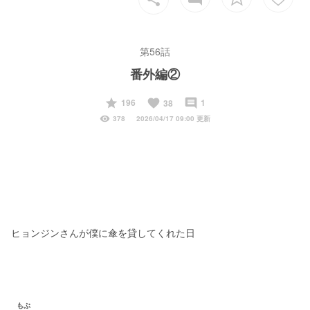
第56話
番外編②
start
favorite
insert_comment
196
1
38
visibility
378
2026/04/17 09:00 更新
ヒョンジンさんが僕に傘を貸してくれた日
もぶ