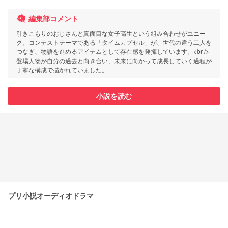
編集部コメント
引きこもりのおじさんと真面目な女子高生という組み合わせがユニー
ク。コンテストテーマである「タイムカプセル」が、世代の違う二人を
つなぎ、物語を進めるアイテムとして存在感を発揮しています。<br />
登場人物が自分の過去と向き合い、未来に向かって成長していく過程が
丁寧な構成で描かれていました。
小説を読む
プリ小説オーディオドラマ