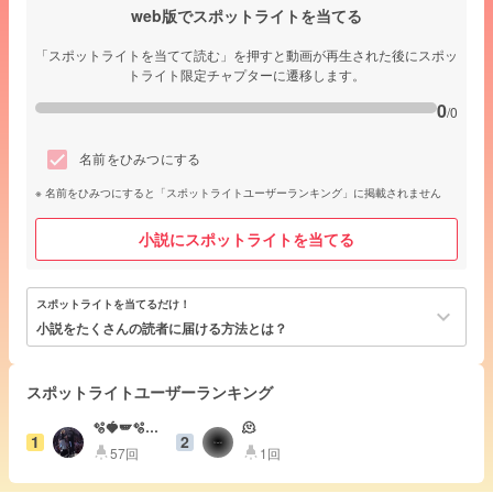
web版でスポットライトを当てる
「スポットライトを当てて読む」を押すと動画が再生された後にスポッ
トライト限定チャプターに遷移します。
0
/0
名前をひみつにする
名前をひみつにすると「スポットライトユーザーランキング」に掲載されません
小説にスポットライトを当てる
スポットライトを当てるだけ！
keyboard_arrow_down
小説をたくさんの読者に届ける方法とは？
スポットライトユーザーランキング
🫧🍓🪽🫧🛹
🫠
1
2
💞ゆいぴー
57回
1回
highlight
highlight
👑🎀🐣‪ ❄️🥀
🎲