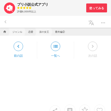
プリ小説公式アプリ
評価6,000件以上
keyboard_arrow_left
translate
more_horiz
ジャンル
恋愛
涙の女王
番外編②
home
keyboard_arrow_left
list
keyboard_arrow_right
前の話
一覧へ
次の話
insert_comment
share