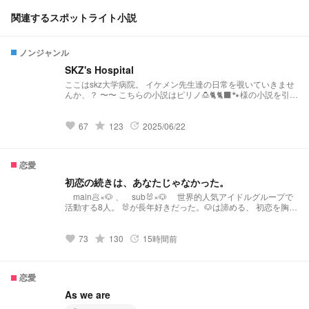
関連するスポットライト小説
ノンジャンル
SKZ's Hospital
ここはskz大学病院。 イケメン先生達の日常を覗いていきませ
んか、？ 〜〜 こちらの小説はピリノ🍮🐈🐈‍⬛🐾様の小説を引き
継いだ作品となっております。 そのため、設定などを引用さ
せていただいております。 リクエスト募集中…！ メンバーの
体調不良から診察まで…… 基本的にどんなリクエストもお待
grade
67
123
2025/06/22
favorite
update
ちしております。 ぴりの🍮🐈‍⬛🐈🐾ちゃん
https://novel.prcm.jp/user/a0DUL2nmGHTS9z7jVF61RelTRdu
1
恋愛
初恋の続きは、あなたじゃなかった。
main🥟×🐶 、 sub🐰×🐶 世界的人気アイドルグループで
活動する8人。 🐰が長年好きだった。🐶は諦める、 初恋を胸に
しまった🐶は、親友の🥟と過ごす何気ない毎日の中で、あ
る"感情"が生まれる。 それは🐰を諦め、もう抱くことのないは
ずだった ーーー "恋"だった。 そんな親友の距離から恋に
grade
73
130
15時間前
favorite
update
発展するスンジニの物語と ビジネス不仲が生んだ"すれ違い"合
う離婚危機の物語
恋愛
As we are