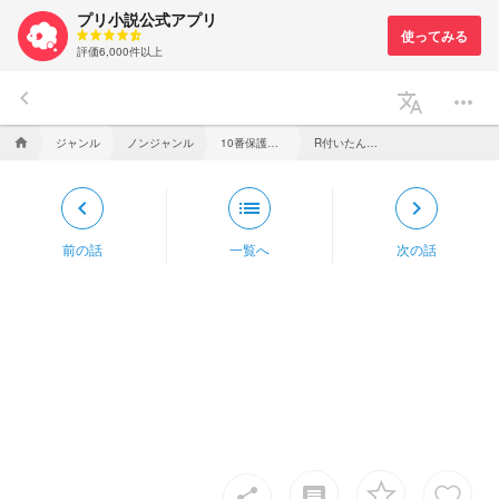
プリ小説公式アプリ
評価6,000件以上
keyboard_arrow_left
translate
more_horiz
ジャンル
ノンジャンル
10番保護者の語り部屋
R付いたんだけど
home
keyboard_arrow_left
list
keyboard_arrow_right
前の話
一覧へ
次の話
insert_comment
share