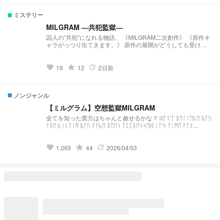
ミステリー
MILGRAM ―共犯監獄―
囚人の“共犯”になれる物語。 《MILGRAM二次創作》 《原作キ
ャラがっつり出てきます。》 原作の展開がどうしても受け入
れられない自分への戒めで作りました ご了承ください
grade
19
12
2日前
favorite
update
ノンジャンル
【ミルグラム】空想監獄MILGRAM
全てを知った貴方はちゃんと赦せるかな？ ᛞᚩᚾ'ᛏ ᛒᛖᛚᛁᛖᚣᛖ ᚥᚩᚢ
ᚨᚱᛖ ᚣᛁᚳᛏᛁᛗ ᚥᚩᚢ ᚹᚨᚣᛖ ᛒᛖᛖᚾ ᚩᛈᛈᚱᛖᛋᛋᛖᛞ ᛁᛏ'ᛋ ᛏᛁᛗᛖ ᚠᚩᚱ
ᚱᛖᚣᛖᚾᚷᛖ ミルグラム参加型・空想監獄MILGRAMの本編です。
grade
1,065
44
2026/04/03
favorite
update