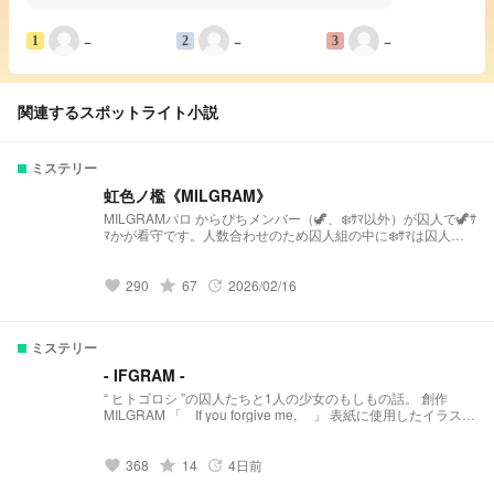
−
−
−
1
2
3
関連するスポットライト小説
ミステリー
虹色ノ檻《MILGRAM》
MILGRAMパロ からぴちメンバー（🦖、❄️ｻﾏ以外）が囚人で🦖ｻ
ﾏかが看守です。人数合わせのため囚人組の中に❄️ｻﾏは囚人で
はありません！ MILGRAMを知らなくても楽しめると思うので
是非！！
grade
290
67
2026/02/16
favorite
update
ミステリー
- IFGRAM -
“ ヒトゴロシ ”の囚人たちと1人の少女のもしもの話。 創作
MILGRAM 「 If you forgive me, 」 表紙に使用したイラスト
（アイコンメーカー） …… 萌え袖量産計画 様
grade
368
14
4日前
favorite
update