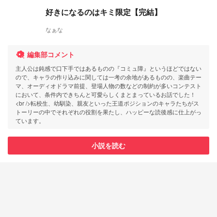
好きになるのはキミ限定【完結】
なぁな
編集部コメント
主人公は鈍感で口下手ではあるものの『コミュ障』というほどではない
ので、キャラの作り込みに関しては一考の余地があるものの、楽曲テー
マ、オーディオドラマ前提、登場人物の数などの制約が多いコンテスト
において、条件内できちんと可愛らしくまとまっているお話でした！
<br />転校生、幼馴染、親友といった王道ポジションのキャラたちがス
トーリーの中でそれぞれの役割を果たし、ハッピーな読後感に仕上がっ
ています。
小説を読む