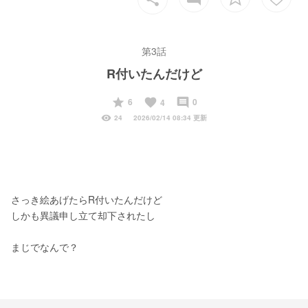
第3話
R付いたんだけど
start
favorite
insert_comment
6
0
4
visibility
24
2026/02/14 08:34 更新
さっき絵あげたらR付いたんだけど
しかも異議申し立て却下されたし
まじでなんで？