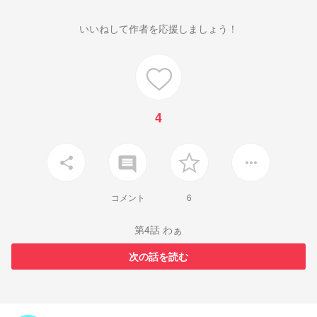
いいねして作者を応援しましょう！
4
insert_comment
share
more_horiz
コメント
6
第4話 わぁ
次の話を読む