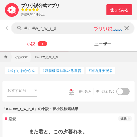
プリ小説公式アプリ
評価6,000件以上
keyboard_arrow_left
clear
search
小説
ユーザー
1
小説検索
home
#← #w_r_w_r_d
出すかわからん
鼓膜破壊系率いる運営
関西弁実況者
#
#
#
おすすめ順
tune
絞り込み
夢小説を除く
「#← #w_r_w_r_d」の小説・夢小説検索結果
恋愛
連載中
また君と、この夕暮れを。