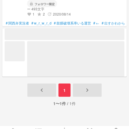
lock
フォロワー限定
ー 493文字
1
2
2020/08/14
grade
update
favorite
#
関西弁実況者
#
w_r_w_r_d
#
鼓膜破壊系率いる運営
#
←
#
出すかわからん
keyboard_arrow_left
keyboard_arrow_right
1
1〜1件 /
1件