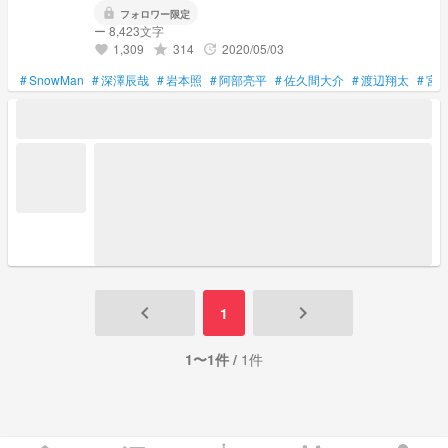
lock
フォロワー限定
ー 8,423文字
1,309
314
2020/05/03
grade
update
favorite
#
SnowMan
#
深澤辰哉
#
岩本照
#
阿部亮平
#
佐久間大介
#
渡辺翔太
#
宮
keyboard_arrow_left
keyboard_arrow_right
1
1〜1件 /
1件