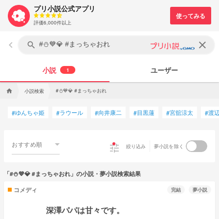
プリ小説公式アプリ
評価6,000件以上
keyboard_arrow_left
clear
search
小説
ユーザー
1
#⛄💙💎 #まっちゃおれ
小説検索
home
ゆんちゃ姫
ラウール
向井康二
目黒蓮
宮舘涼太
渡
#
#
#
#
#
#
おすすめ順
tune
絞り込み
夢小説を除く
「#⛄💙💎 #まっちゃおれ」の小説・夢小説検索結果
コメディ
完結
夢小説
深澤パパは甘々です。