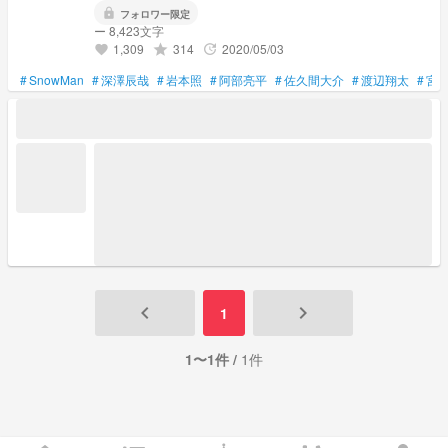
lock
フォロワー限定
ー 8,423文字
1,309
314
2020/05/03
grade
update
favorite
#
SnowMan
#
深澤辰哉
#
岩本照
#
阿部亮平
#
佐久間大介
#
渡辺翔太
#
宮
keyboard_arrow_left
keyboard_arrow_right
1
1〜1件 /
1件