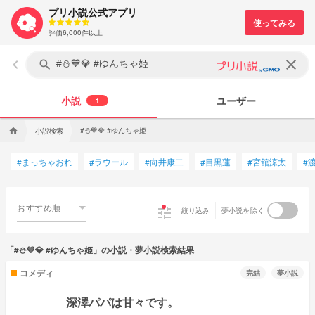
プリ小説公式アプリ
評価6,000件以上
keyboard_arrow_left
clear
search
小説
ユーザー
1
#⛄💙💎 #ゆんちゃ姫
小説検索
home
まっちゃおれ
ラウール
向井康二
目黒蓮
宮舘涼太
#
#
#
#
#
#
おすすめ順
tune
絞り込み
夢小説を除く
「#⛄💙💎 #ゆんちゃ姫」の小説・夢小説検索結果
コメディ
完結
夢小説
深澤パパは甘々です。