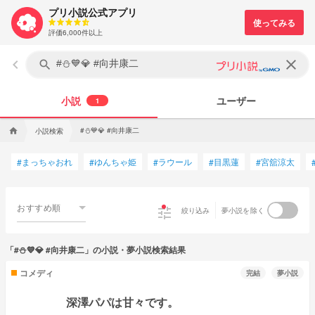
プリ小説公式アプリ
評価6,000件以上
keyboard_arrow_left
clear
search
小説
ユーザー
1
#⛄💙💎 #向井康二
小説検索
home
まっちゃおれ
ゆんちゃ姫
ラウール
目黒蓮
宮舘涼太
#
#
#
#
#
おすすめ順
tune
絞り込み
夢小説を除く
「#⛄💙💎 #向井康二」の小説・夢小説検索結果
コメディ
完結
夢小説
深澤パパは甘々です。