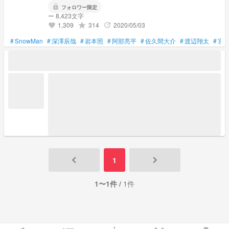
lock
フォロワー限定
ー 8,423文字
1,309
314
2020/05/03
grade
update
favorite
#
SnowMan
#
深澤辰哉
#
岩本照
#
阿部亮平
#
佐久間大介
#
渡辺翔太
#
宮
keyboard_arrow_left
keyboard_arrow_right
1
1〜1件 /
1件