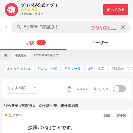
プリ小説公式アプリ
評価6,000件以上
keyboard_arrow_left
clear
search
小説
ユーザー
1
#⛄💙💎 #宮舘涼太
小説検索
home
まっちゃおれ
ゆんちゃ姫
ラウール
向井康二
目黒蓮
#
#
#
#
#
おすすめ順
tune
絞り込み
夢小説を除く
「#⛄💙💎 #宮舘涼太」の小説・夢小説検索結果
コメディ
完結
夢小説
深澤パパは甘々です。