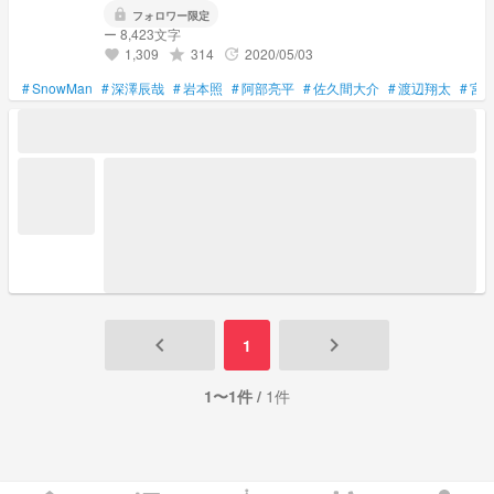
lock
フォロワー限定
ー 8,423文字
1,309
314
2020/05/03
grade
update
favorite
#
SnowMan
#
深澤辰哉
#
岩本照
#
阿部亮平
#
佐久間大介
#
渡辺翔太
#
宮
keyboard_arrow_left
keyboard_arrow_right
1
1〜1件 /
1件