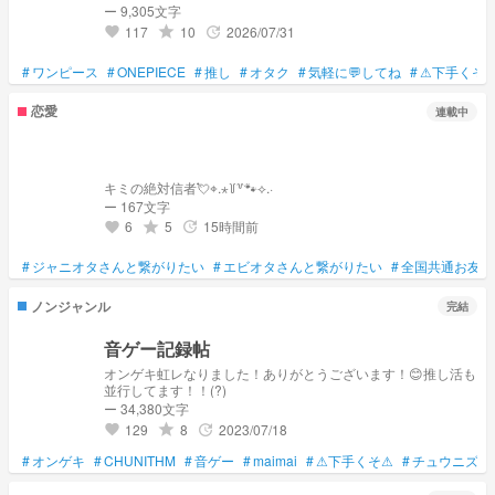
iLiFE!｜純嶺みきちゃん 🎀 ＝LOVE｜齋藤樹愛羅ちゃん・佐々
ー 9,305文字
木舞香ちゃん 💎 ≠ME｜永田詩央里ちゃん 上記の方々を自分な
117
10
2026/07/31
grade
update
favorite
りに応援しています🪄︎︎◝✩ 同担様との繋がりは慎重です🙇🏻‍♀️
#
ワンピース
#
ONEPIECE
#
推し
#
オタク
#
気軽に💬してね
#
⚠下手くそ
恋愛
連載中
キミの絶対信者💘⌖.⋆꒦꒷🐾⟡.·
ー 167文字
6
5
15時間前
grade
update
favorite
#
ジャニオタさんと繋がりたい
#
エビオタさんと繋がりたい
#
全国共通お友達
ノンジャンル
完結
音ゲー記録帖
オンゲキ虹レなりました！ありがとうございます！😊推し活も
並行してます！！(?)
ー 34,380文字
129
8
2023/07/18
grade
update
favorite
#
オンゲキ
#
CHUNITHM
#
音ゲー
#
maimai
#
⚠下手くそ⚠
#
チュウニズム