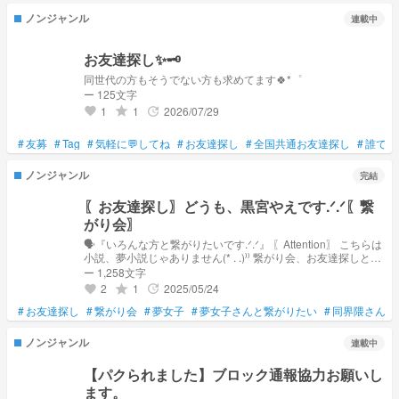
ノンジャンル
連載中
お友達探し✨️🗝
同世代の方もそうでない方も求めてます🍀*゜
ー 125文字
1
1
2026/07/29
grade
update
favorite
#
友募
#
Tag
#
気軽に💬してね
#
お友達探し
#
全国共通お友達探し
#
誰でも
ノンジャンル
完結
〖お友達探し〗どうも、黒宮やえです.ᐟ.ᐟ〖繋
がり会〗
🗣『いろんな方と繋がりたいです.ᐟ.ᐟ』 〖Attention〗 こちらは
小説、夢小説じゃありません(* . .)⁾⁾ 繋がり会、お友達探しとな
っております.ᐟ.ᐟ コメントなどで繋がれたらな〜っと….ᐟ.ᐟ
ー 1,258文字
2
1
2025/05/24
grade
update
favorite
#
お友達探し
#
繋がり会
#
夢女子
#
夢女子さんと繋がりたい
#
同界隈さんと
ノンジャンル
連載中
【パクられました】ブロック通報協力お願いし
ます。