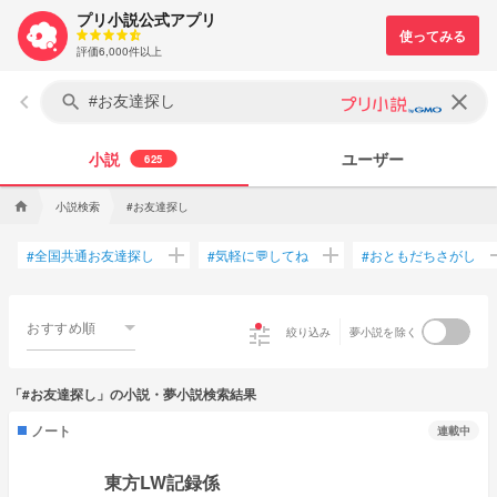
プリ小説公式アプリ
評価6,000件以上
keyboard_arrow_left
clear
search
小説
ユーザー
625
小説検索
#お友達探し
home
add
add
a
全国共通お友達探し
気軽に💬してね
おともだちさがし
#
#
#
おすすめ順
tune
絞り込み
夢小説を除く
「#お友達探し」の小説・夢小説検索結果
ノート
連載中
東方LW記録係