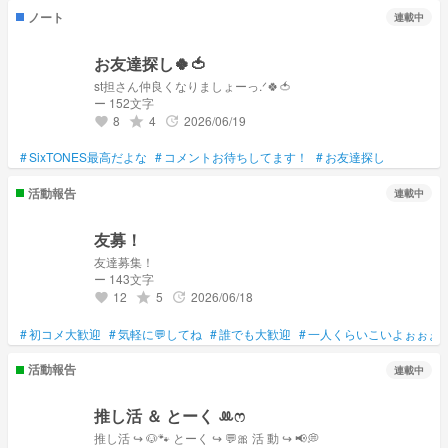
ノート
連載中
お友達探し🍀︎🍅
st担さん仲良くなりましょーっ.ᐟ‪🍀︎🍅
ー 152文字
8
4
2026/06/19
grade
update
favorite
#
SixTONES最高だよな
#
コメントお待ちしてます！
#
お友達探し
活動報告
連載中
友募！
友達募集！
ー 143文字
12
5
2026/06/18
grade
update
favorite
#
初コメ大歓迎
#
気軽に💬してね
#
誰でも大歓迎
#
一人くらいこいよぉぉぉ
活動報告
連載中
推し活 ＆ とーく ꔛ‬ෆ
推し活 ↪︎ 🐶🐾‪‪ とーく ↪︎ 💬🎀 活 動 ↪︎ 📢💭