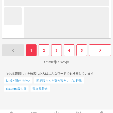
keyboard_arrow_left
keyboard_arrow_right
1
2
3
4
5
1〜20件 /
625件
「#お友達探し」を検索した人はこんなワードでも検索しています
lunéと繋がりたい
同界隈さんと繋がりたいプロ野球
sixtones殺し屋
覗き見禁止