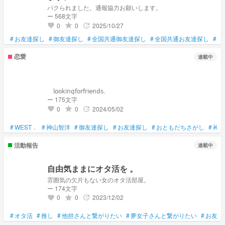
パクられました。通報協力お願いします。
ー 568文字
0
0
2025/10/27
grade
update
favorite
#
お友達探し
#
御友達探し
#
全国共通御友達探し
#
全国共通お友達探し
#
通
恋愛
連載中
⠀
⠀ 𝗅𝗈𝗈𝗄𝗂𝗇𝗀𝖿𝗈𝗋𝖿𝗋𝗂𝖾𝗇𝖽𝗌.
ー 175文字
0
0
2024/05/02
grade
update
favorite
#
WEST．
#
神山智洋
#
御友達探し
#
お友達探し
#
おともだちさがし
#
神山
活動報告
連載中
自由気ままにオタ活を 。
雰囲気の欠片もない女のオタ活部屋。
ー 174文字
0
0
2023/12/02
grade
update
favorite
#
オタ活
#
推し
#
他担さんと繋がりたい
#
夢女子さんと繋がりたい
#
お友達