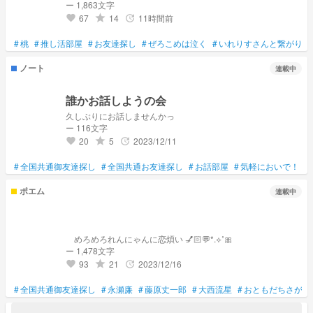
ー 1,863文字
67
14
11時間前
grade
update
favorite
#
桃
#
推し活部屋
#
お友達探し
#
ぜろこめは泣く
#
いれりすさんと繋がりた
ノート
連載中
誰かお話しようの会
久しぶりにお話しませんかっ
ー 116文字
20
5
2023/12/11
grade
update
favorite
#
全国共通御友達探し
#
全国共通お友達探し
#
お話部屋
#
気軽においで！
#
ポエム
連載中
めろめろれんにゃんに恋煩い 💅🏻💬*.⟡˚🎀
ー 1,478文字
93
21
2023/12/16
grade
update
favorite
#
全国共通御友達探し
#
永瀬廉
#
藤原丈一郎
#
大西流星
#
おともだちさがし