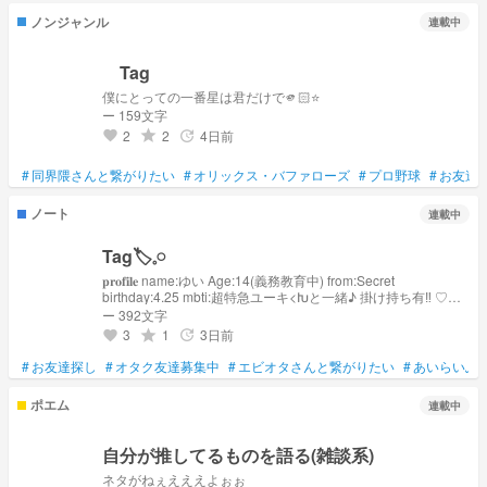
ノンジャンル
連載中
Tag
僕にとっての一番星は君だけで🫵🏻⭐️
ー 159文字
2
2
4日前
grade
update
favorite
#
同界隈さんと繋がりたい
#
オリックス・バファローズ
#
プロ野球
#
お友達
ノート
連載中
Tag🏷𓈒𓏸︎
𝐩𝐫𝐨𝐟𝐢𝐥𝐞 name:ゆい Age:14(義務教育中) from:Secret
birthday:4.25 mbti:超特急ユーキ<Խと一緒♪ 掛け持ち有‼️ ♡
Love ♡ 【EBiDAN】 🚄 超特急｜森次政裕くん 🥛 M!LK｜山中
ー 392文字
柔太朗くん 🍄 さくらしめじ｜田中雅功くん 🐉
3
1
3日前
grade
update
favorite
SUPER★DRAGON｜ジャン海渡くん 🎤 ONE N' ONLY｜沢村
玲くん 🎭 原因は自分にある。｜桜木雅哉くん・武藤潤くん 🪩
#
お友達探し
#
オタク友達募集中
#
エビオタさんと繋がりたい
#
あいらいふ
BUDDiiS｜岡本聖哉くん 🧊 ICEx｜志賀李玖くん・筒井俊旭く
ん 🌟 Lienel｜高岡ミロくん ♡ Love 他界隈 ver. ♡ 💚 NCT
ポエム
連載中
WISH｜シオンくん 🩵 モデル｜ビンファくん 🌹
ZEROBASEONE｜ソン・ハンビンくん 💙 TWS｜シニュくん
💎 SEVENTEEN｜ウォヌくん 💛 TREASURE｜アサヒくん 🖤
自分が推してるものを語る(雑談系)
ENHYPEN｜ヒスンくん ❤️ Aぇ! group｜正門良規くん 🖤
SUPER EIGHT｜横山裕くん 🤍 ジュニア｜真弓孟之くん 🩵
ネタがねぇえええよぉぉ