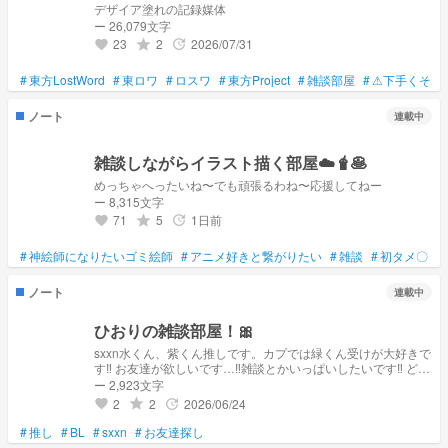
デザイア塗れの記録媒体
ー 26,079文字
23
2
2026/07/31
grade
update
favorite
#
東方LostWord
#
東ロワ
#
ロスワ
#
東方Project
#
雑談部屋
#
⚠下手くそ⚠
ノート
連載中
雑談しながらイラスト描く部屋☁️🧋🥞
めっちゃへったいね〜でも頑張るわね〜応援してねー
ー 8,315文字
71
5
1日前
grade
update
favorite
#
神絵師になりたいゴミ絵師
#
アニメ好きと繋がりたい
#
雑談
#
初タメ〇
#
ノート
連載中
ひおりの雑談部屋！🎀
sxxn水くん、紫くん推しです。カプでは緑くん受けが大好きで
す‼︎ お友達が欲しいです…‼︎雑談とかいっぱいしたいです‼︎ どな
たでもお気軽に声かけて欲しいですっ🎀 私のことフォローし
ー 2,923文字
なくてもいいです‼︎話し相手になってくれれば十分嬉しいです
2
2
2026/06/24
grade
update
favorite
😭💖💖
#
推し
#
BL
#
sxxn
#
お友達探し