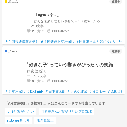
ポエム
連載中
𝔗𝔞𝔤🪽⋆⊹𓂃 ࣪ ˖
どんな未来も君といさせて☆°. ♪ 🎀💫 ♡ ₊⊹
ー 210文字
2
2
2026/07/21
grade
update
favorite
#
全国共通御友達探し
#
全国共通お友達探し
#
同界隈さんと繋がりたい
#
他
ノート
連載中
‪‪‪︎︎ﾞ好きな子‪‪‪︎︎ﾞっていう響きがぴったりの笑顔
お 友 達 探 し …
ー 1,507文字
8
5
2026/07/20
grade
update
favorite
#
お友達探し
#
DXTEEN
#
田中笑太郎
#
大久保波留
#
谷口太一
#
原因は自
「#お友達探し」を検索した人はこんなワードでも検索しています
lunéと繋がりたい
同界隈さんと繋がりたいプロ野球
sixtones殺し屋
覗き見禁止