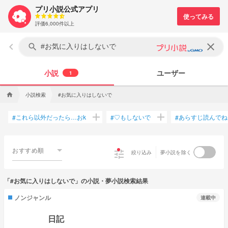
プリ小説公式アプリ
評価6,000件以上
keyboard_arrow_left
clear
search
小説
ユーザー
1
小説検索
#お気に入りはしないで
home
add
add
これら以外だったら…おk
♡もしないで
あらすじ読んでね
#
#
#
おすすめ順
tune
絞り込み
夢小説を除く
「#お気に入りはしないで」の小説・夢小説検索結果
ノンジャンル
連載中
日記