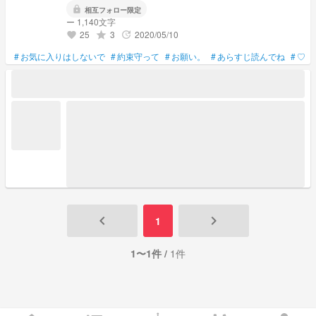
lock
相互フォロー限定
ー 1,140文字
25
3
2020/05/10
grade
update
favorite
#
お気に入りはしないで
#
約束守って
#
お願い。
#
あらすじ読んでね
#
♡も
keyboard_arrow_left
keyboard_arrow_right
1
1〜1件 /
1件