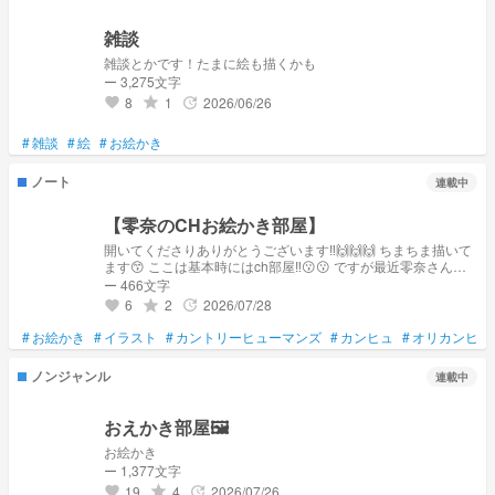
雑談
雑談とかです！たまに絵も描くかも
ー 3,275文字
8
1
2026/06/26
grade
update
favorite
#
雑談
#
絵
#
お絵かき
ノート
連載中
【零奈のCHお絵かき部屋】
開いてくださりありがとうございます‼️🙌🙌🙌 ちまちま描いて
ます😙 ここは基本時にはch部屋‼️😗😗 ですが最近零奈さんは
人間を描いているのでchは期待しないほうがいいかと🙃🙃🙃
ー 466文字
表紙→アンタに言ってんの！！！ ⚠この小説を閲覧する際に⚠
6
2
2026/07/28
grade
update
favorite
旧国なども出るかと思われます‼️ cp絵はワンクは出しますが基
本的にはご自分で自衛を…！🙂‍↕️🙂‍↕️ 自作発言、無断転載→NG
#
お絵かき
#
イラスト
#
カントリーヒューマンズ
#
カンヒュ
#
オリカンヒュ
保存、使用はお声をかけていただければ…！！ 〜人生きまま
が一番〜
ノンジャンル
連載中
おえかき部屋🖼️
お絵かき
ー 1,377文字
19
4
2026/07/26
grade
update
favorite