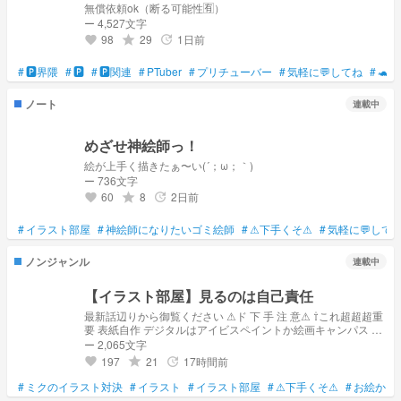
無償依頼ok（断る可能性🈶）
ー 4,527文字
98
29
1日前
grade
update
favorite
#
🅿️界隈
#
🅿️
#
🅿️関連
#
PTuber
#
プリチューバー
#
気軽に💬してね
#
🐢
ノート
連載中
めざせ神絵師っ！
絵が上手く描きたぁ〜い(´；ω；｀)
ー 736文字
60
8
2日前
grade
update
favorite
#
イラスト部屋
#
神絵師になりたいゴミ絵師
#
⚠下手くそ⚠
#
気軽に💬して
ノンジャンル
連載中
【イラスト部屋】見るのは自己責任
最新話辺りから御覧ください ⚠ド 下 手 注 意⚠ ⇧これ超超超重
要 表紙自作 デジタルはアイビスペイントか絵画キャンパス デ
ジタル使い始めたばっかりだから下手 なるべくマシな絵を載
ー 2,065文字
せてゆく
197
21
17時間前
grade
update
favorite
#
ミクのイラスト対決
#
イラスト
#
イラスト部屋
#
⚠下手くそ⚠
#
お絵かき