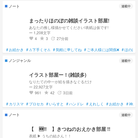
ノート
連載中
まったりほのぼの雑談イラスト部屋!
あなたの推し様描かせてください!表紙は仮です!
ー 1,208文字
4
3
27分前
grade
update
favorite
#
お絵かき
#
⚠下手くそ⚠
#
気軽に💬してね
#
ご本人様には関係❌
#
ほのぼ
ノンジャンル
連載中
イラスト部屋ー！(雑談多)
なりたての中一が絵を描きなぐるだけ
ー 22,927文字
961
42
3日前
grade
update
favorite
#
カリスマ
#
プロセカ
#
いらすと
#
ハンドレ
#
えれしく
#
お絵かき
#
神絵
ノート
連載中
【 🆕‼️ 】きつねのおえかき部屋 !!
表紙 ▶︎ うちの結さん！！