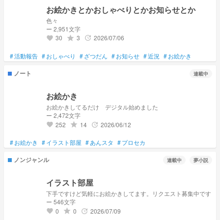
お絵かきとかおしゃべりとかお知らせとか
色々
ー 2,951文字
30
3
2026/07/06
grade
update
favorite
#
活動報告
#
おしゃべり
#
ざつだん
#
お知らせ
#
近況
#
お絵かき
ノート
連載中
お絵かき
お絵かきしてるだけ デジタル始めました
ー 2,472文字
252
14
2026/06/12
grade
update
favorite
#
お絵かき
#
イラスト部屋
#
あんスタ
#
プロセカ
ノンジャンル
連載中
夢小説
イラスト部屋
下手ですけど気軽にお絵かきしてます。リクエスト募集中です
ー 546文字
0
0
2026/07/09
grade
update
favorite