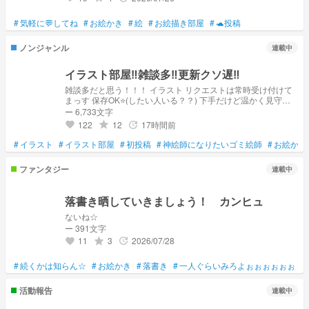
#
気軽に💬してね
#
お絵かき
#
絵
#
お絵描き部屋
#
🐢投稿
ノンジャンル
連載中
イラスト部屋‼️雑談多‼️更新クソ遅‼️
雑談多だと思う！！！ イラスト リクエストは常時受け付けて
まっす 保存OK⭐(したい人いる？？) 下手だけど温かく見守っ
てくれー！
ー 6,733文字
122
12
17時間前
grade
update
favorite
#
イラスト
#
イラスト部屋
#
初投稿
#
神絵師になりたいゴミ絵師
#
お絵かき
ファンタジー
連載中
落書き晒していきましょう！ カンヒュ
ないね☆
ー 391文字
11
3
2026/07/28
grade
update
favorite
#
続くかは知らん☆
#
お絵かき
#
落書き
#
一人ぐらいみろよぉぉぉぉぉぉ
#
活動報告
連載中