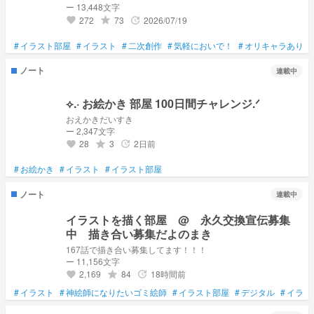
ー 13,448文字
272
73
2026/07/19
grade
update
favorite
#
イラスト部屋
#
イラスト
#
二次創作
#
気軽においで！
#
オリキャラあり
#
ノート
連載中
おえかきだいすき
ー 2,347文字
28
3
2日前
grade
update
favorite
#
お絵かき
#
イラスト
#
イラスト部屋
ノート
連載中
イラストを描く部屋 @ 永久交換宣伝募集
中 描き合い募集だよのまき
167話で描き合い募集してます！！！
ー 11,156文字
2,169
84
18時間前
grade
update
favorite
#
イラスト
#
神絵師になりたいゴミ絵師
#
イラスト部屋
#
デジタル
#
イラ好