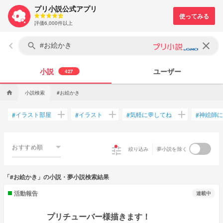
プリ小説公式アプリ
評価6,000件以上
keyboard_arrow_left
clear
search
小説
ユーザー
427
小説検索
#お絵かき
home
add
add
add
イラスト部屋
イラスト
気軽に💬してね
神絵師に
#
#
#
#
おすすめ順
tune
絞り込み
夢小説を除く
「#お絵かき」の小説・夢小説検索結果
活動報告
連載中
プリチューバー様描きます！