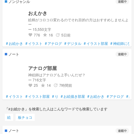
ノンジャンル
連載中
おえかき
絵柄がコロコロ変わるのでそれ目的の方はおすすめしませんよ
ー
ー 15,550文字
776
16
5日前
grade
update
favorite
#
お絵かき
#
イラスト
#
アナログ
#
デジタル
#
イラスト部屋
#
神絵師にな
ノート
連載中
アナログ部屋
神絵師はアナログも上手いんだぜ？
ー 716文字
25
14
7時間前
grade
update
favorite
#
イラスト
#
イラスト部屋
#
り
#
お絵描き部屋
#
お絵かき
#
アナログ
#
絵
「#お絵かき」を検索した人はこんなワードでも検索しています
絵
板チョコ
ノート
連載中