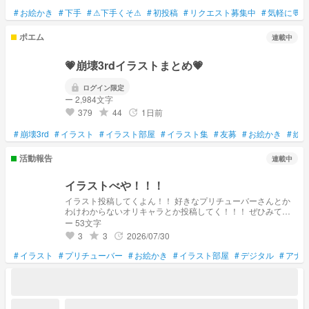
#
お絵かき
#
下手
#
⚠下手くそ⚠
#
初投稿
#
リクエスト募集中
#
気軽に💬
ポエム
連載中
💗崩壊3rdイラストまとめ💗
lock
ログイン限定
ー 2,984文字
379
44
1日前
grade
update
favorite
#
崩壊3rd
#
イラスト
#
イラスト部屋
#
イラスト集
#
友募
#
お絵かき
#
絵
活動報告
連載中
イラストべや！！！
イラスト投稿してくよん！！ 好きなプリチューバーさんとか
わけわからないオリキャラとか投稿してく！！！ ぜひみてみ
てみて！
ー 53文字
3
3
2026/07/30
grade
update
favorite
#
イラスト
#
プリチューバー
#
お絵かき
#
イラスト部屋
#
デジタル
#
アナ