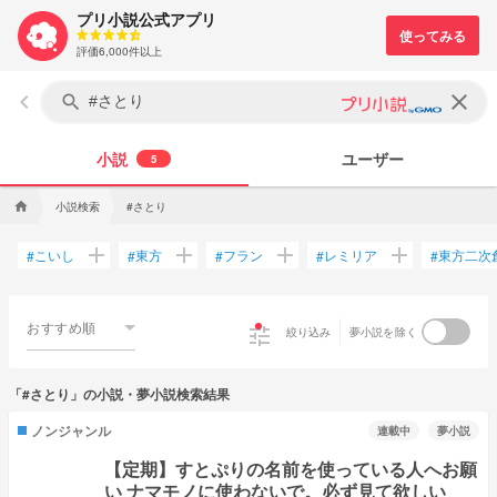
プリ小説公式アプリ
評価6,000件以上
keyboard_arrow_left
clear
search
小説
ユーザー
5
小説検索
#さとり
home
add
add
add
add
こいし
東方
フラン
レミリア
東方二次
#
#
#
#
#
おすすめ順
tune
絞り込み
夢小説を除く
「#さとり」の小説・夢小説検索結果
ノンジャンル
連載中
夢小説
【定期】すとぷりの名前を使っている人へお願
い ナマモノに使わないで。必ず見て欲しい