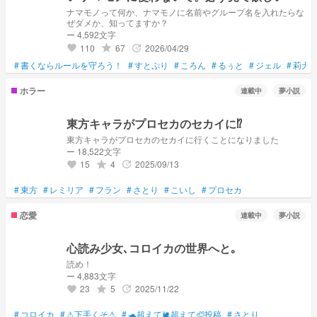
ナマモノって何か、ナマモノに名前やグループ名を入れたらな
ぜダメか、知ってますか？
ー 4,592文字
110
67
2026/04/29
grade
update
favorite
#
書くならルールを守ろう！
#
すとぷり
#
ころん
#
るぅと
#
ジェル
#
莉犬
ホラー
連載中
夢小説
東方キャラがプロセカのセカイに⁉︎
東方キャラがプロセカのセカイに行くことになりました
ー 18,522文字
15
4
2025/09/13
grade
update
favorite
#
東方
#
レミリア
#
フラン
#
さとり
#
こいし
#
プロセカ
恋愛
連載中
夢小説
心読み少女､コロイカの世界へと｡
読め！
ー 4,883文字
23
5
2025/11/22
grade
update
favorite
#
コロイカ
#
⚠下手くそ⚠
#
🐢超えて🐌超えて🦥投稿
#
さとり