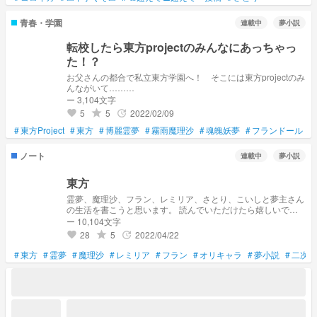
青春・学園
連載中
夢小説
転校したら東方projectのみんなにあっちゃっ
た！？
お父さんの都合で私立東方学園へ！ そこには東方projectのみ
んながいて………
ー 3,104文字
5
5
2022/02/09
grade
update
favorite
#
東方Project
#
東方
#
博麗霊夢
#
霧雨魔理沙
#
魂魄妖夢
#
フランドール・
ノート
連載中
夢小説
東方
霊夢、魔理沙、フラン、レミリア、さとり、こいしと夢主さん
の生活を書こうと思います。 読んでいただけたら嬉しいで
す。
ー 10,104文字
28
5
2022/04/22
grade
update
favorite
#
東方
#
霊夢
#
魔理沙
#
レミリア
#
フラン
#
オリキャラ
#
夢小説
#
二次創