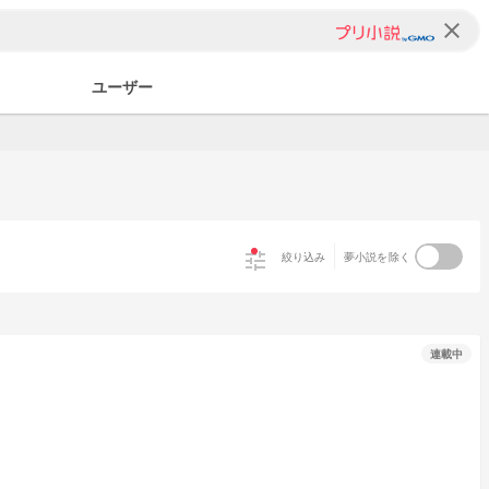
clear
ユーザー
tune
絞り込み
夢小説を除く
連載中