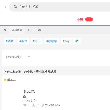
keyboard_arrow_left
search
小説
1
小説検索
#せふれ #🔞
home
🚹
調教
ネコ
えろ
#
#
#
#
🔞🔞🔞
#
boy
#
おすすめ順
「#せふれ #🔞」の小説・夢小説検索結果
ポエム
せふれ
🏩
ー 63文字
0
0
2023/12/09
grade
update
favorite