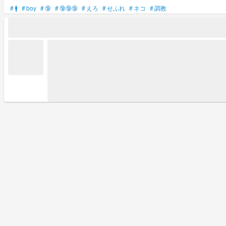
#
🚹
#
boy
#
🔞
#
🔞🔞🔞
#
えろ
#
せふれ
#
ネコ
#
調教