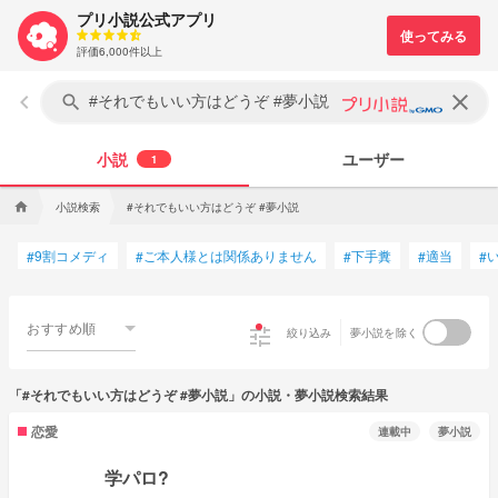
プリ小説公式アプリ
評価6,000件以上
keyboard_arrow_left
clear
search
小説
ユーザー
1
小説検索
#それでもいい方はどうぞ #夢小説
home
9割コメディ
ご本人様とは関係ありません
下手糞
適当
#
#
#
#
#
おすすめ順
tune
絞り込み
夢小説を除く
「#それでもいい方はどうぞ #夢小説」の小説・夢小説検索結果
恋愛
連載中
夢小説
学パロ?