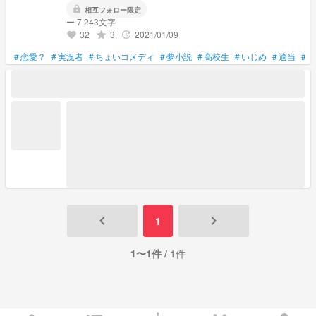
lock
相互フォロー限定
ー 7,243文字
32
3
2021/01/09
grade
update
favorite
#
恋愛？
#
実況者
#
ちょいコメディ
#
夢小説
#
高校生
#
いじめ
#
適当
#
下
keyboard_arrow_left
keyboard_arrow_right
1
1〜1件 /
1件