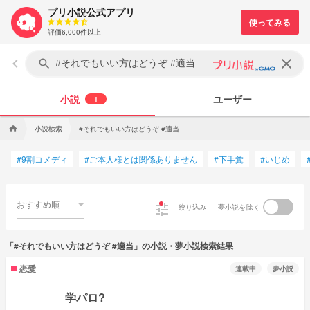
プリ小説公式アプリ
評価6,000件以上
keyboard_arrow_left
clear
search
小説
ユーザー
1
小説検索
#それでもいい方はどうぞ #適当
home
9割コメディ
ご本人様とは関係ありません
下手糞
いじめ
#
#
#
#
おすすめ順
tune
絞り込み
夢小説を除く
「#それでもいい方はどうぞ #適当」の小説・夢小説検索結果
恋愛
連載中
夢小説
学パロ?