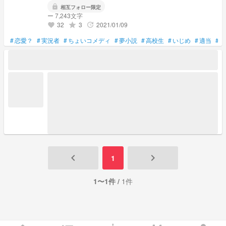
lock
相互フォロー限定
ー 7,243文字
32
3
2021/01/09
grade
update
favorite
#
恋愛？
#
実況者
#
ちょいコメディ
#
夢小説
#
高校生
#
いじめ
#
適当
#
下
keyboard_arrow_left
keyboard_arrow_right
1
1〜1件 /
1件