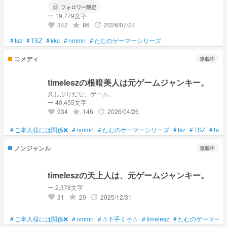
lock
フォロワー限定
ー 19,779文字
342
86
2026/07/24
grade
update
favorite
#
tsz
#
TSZ
#
kkc
#
nmmn
#
たむのゲーマーシリーズ
コメディ
連載中
timeleszの根暗美人は元ゲームジャンキー。
久しぶりだな、ゲーム。
ー 40,455文字
934
146
2026/04/26
grade
update
favorite
#
ご本人様には関係❌
#
nmmn
#
たむのゲーマーシリーズ
#
tsz
#
TSZ
#
hsmt
ノンジャンル
連載中
timeleszの天上人は、元ゲームジャンキー。
ー 2,378文字
31
20
2025/12/31
grade
update
favorite
#
ご本人様には関係❌
#
nmmn
#
⚠下手くそ⚠
#
timelesz
#
たむのゲーマーシ