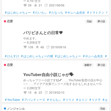
していた2人だがあるきっかけで亀裂が入り始める… ※この物
ー 4,197文字
語はフィクションです。 登場人物とは一切関係はありませ
29
21
2021/06/06
grade
update
favorite
ん。
#
はじめしゃちょー
#
だいちぃ
#
たなっち
#
やふへゐ先生
#
トマトクン
#
恋愛
完結
夢小説
パリピさんとの日常🧡
やめます。
ー 6,358文字
109
48
2019/09/16
grade
update
favorite
#
けんすけ
#
はじめしゃちょーの畑
#
はじめしゃちょー
#
やふへゐ先生
#
だ
恋愛
連載中
夢小説
YouTuber自由小説じゃが🗣
めっちゃフリー小説です🙌💕 . . . . YouTuber妄想小説が中心
✨✨ . . . アイデア次第でシリーズ化するかもしれません〜💦
ー 2,280文字
15
23
2019/02/10
grade
update
favorite
#
YouTuber
#
アバンティーズ
#
そらちぃ
#
ツリメ
#
エイジ
#
リクヲ
#
はじ
ノンジャンル
完結