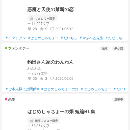
悪魔と天使の禁断の恋
lock
フォロワー限定
ー 14,007文字
28
9
2021/05/12
grade
update
favorite
#
トマトクン
#
はじめしゃちょー
#
だいちぃ
#
やふへゐ先生
#
たなっち
#
ファンタジー
完結
夢小説
釣田さん家のわんわん
わんわん
ー 7,379文字
25
2
2025/06/05
grade
update
favorite
#
ご本人様には関係❌
#
はじめしゃちょーの畑
#
はじめしゃちょー
#
だいち
恋愛
連載中
はじめしゃちょーの畑 短編BL集
lock
相互フォロー限定
ー 68,864文字