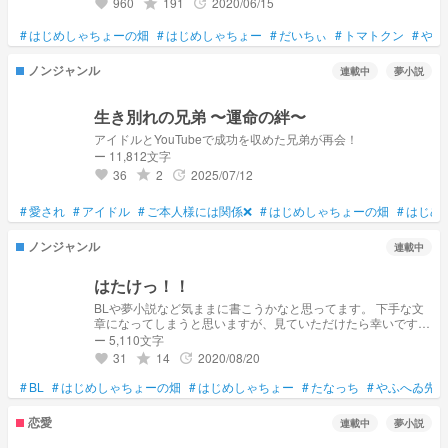
960
191
2020/06/15
grade
update
favorite
#
はじめしゃちょーの畑
#
はじめしゃちょー
#
だいちぃ
#
トマトクン
#
やふ
ノンジャンル
連載中
夢小説
生き別れの兄弟 〜運命の絆〜
アイドルとYouTubeで成功を収めた兄弟が再会！
ー 11,812文字
36
2
2025/07/12
grade
update
favorite
#
愛され
#
アイドル
#
ご本人様には関係❌
#
はじめしゃちょーの畑
#
はじめ
ノンジャンル
連載中
はたけっ！！
BLや夢小説など気ままに書こうかなと思ってます。 下手な文
章になってしまうと思いますが、見ていただけたら幸いです‪
(*ˊᵕˋ* )
ー 5,110文字
31
14
2020/08/20
grade
update
favorite
#
BL
#
はじめしゃちょーの畑
#
はじめしゃちょー
#
たなっち
#
やふへゐ先生
恋愛
連載中
夢小説