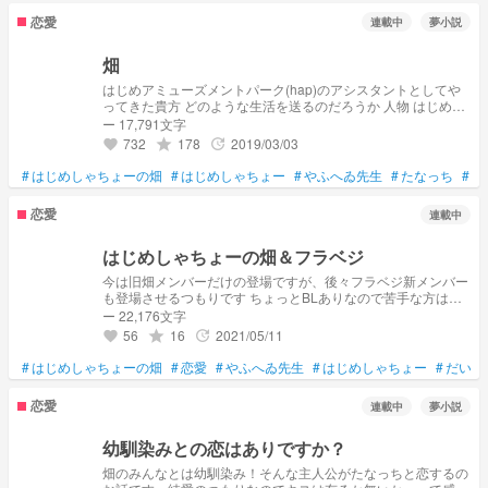
恋愛
連載中
夢小説
畑
はじめアミューズメントパーク(hap)のアシスタントとしてや
ってきた貴方 どのような生活を送るのだろうか 人物 はじめし
ゃちょー たなっち やふへゐくん だいちぃ トマトクン etc
ー 17,791文字
732
178
2019/03/03
grade
update
favorite
#
はじめしゃちょーの畑
#
はじめしゃちょー
#
やふへゐ先生
#
たなっち
#
だ
恋愛
連載中
はじめしゃちょーの畑＆フラベジ
今は旧畑メンバーだけの登場ですが、後々フラベジ新メンバー
も登場させるつもりです ちょっとBLありなので苦手な方はお
控えすることをオススメします🙇
ー 22,176文字
56
16
2021/05/11
grade
update
favorite
#
はじめしゃちょーの畑
#
恋愛
#
やふへゐ先生
#
はじめしゃちょー
#
だいち
恋愛
連載中
夢小説
幼馴染みとの恋はありですか？
畑のみんなとは幼馴染み！そんな主人公がたなっちと恋するの