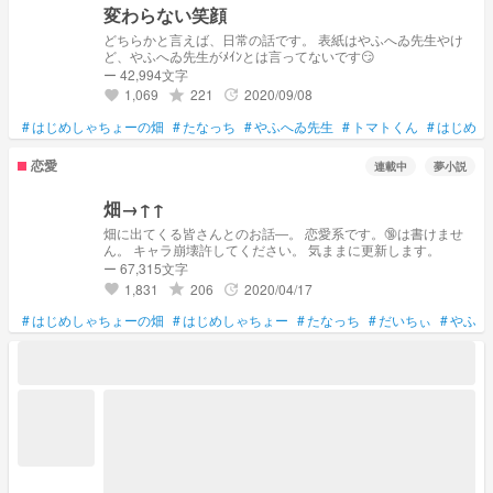
変わらない笑顔
どちらかと言えば、日常の話です。 表紙はやふへゐ先生やけ
ど、やふへゐ先生がﾒｲﾝとは言ってないです😏
ー 42,994文字
1,069
221
2020/09/08
grade
update
favorite
#
はじめしゃちょーの畑
#
たなっち
#
やふへゐ先生
#
トマトくん
#
はじめし
恋愛
連載中
夢小説
畑→↑↑
畑に出てくる皆さんとのお話―。 恋愛系です。🔞は書けませ
ん。 キャラ崩壊許してください。 気ままに更新します。
ー 67,315文字
1,831
206
2020/04/17
grade
update
favorite
#
はじめしゃちょーの畑
#
はじめしゃちょー
#
たなっち
#
だいちぃ
#
やふへ