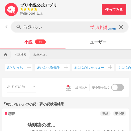
プリ小説公式アプリ
評価6,000件以上
keyboard_arrow_left
clear
search
小説
ユーザー
71
小説検索
#だいちぃ
home
add
add
add
たなっち
やふへゐ先生
はじめしゃちょー
はじめ
#
#
#
#
おすすめ順
tune
絞り込み
夢小説を除く
「#だいちぃ」の小説・夢小説検索結果
恋愛
完結
夢小説
幼馴染の彼…