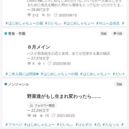
LINEの欄にいた､幼なじみのだいち｡ だいちが一人暮らしをす
るために地元を離れた時から連絡をとってなかったけどたまた
ま私の引越し先の隣のマンション住んでいて… だいちが所属
ー 28,867文字
するはじめしゃちょーの畑の編集担当に！？
212
51
2020/08/15
grade
update
favorite
#
はじめしゃちょーの畑
#
だいちぃ
#
はじめしゃちょー
#
やふへゐ先生
#
た
青春・学園
完結
夢小説
８月メイン
バスケ部高校生の恋と友情、全てが交差する夏の物語
ー 27,378文字
6
1
2025/08/30
grade
update
favorite
#
ご本人様には関係❌
#
はじめしゃちょーの畑
#
はじめしゃちょー
#
だいち
ノンジャンル
完結
野菜達がもし生まれ変わったら……
lock
フォロワー限定
ー 22,296文字
48
15
2021/05/25
grade
update
favorite
#
フラベジ
#
はじめしゃちょー
#
だいちぃ
#
けんすけ
#
凸
#
たなっち
#
ト