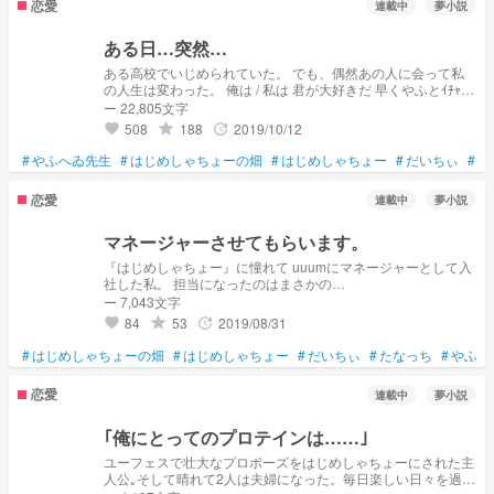
恋愛
連載中
夢小説
ある日…突然…
ある高校でいじめられていた。 でも、偶然あの人に会って私
の人生は変わった。 俺は / 私は 君が大好きだ 早くやふとｲﾁｬｲﾁ
ｬさせたい
ー 22,805文字
508
188
2019/10/12
grade
update
favorite
#
やふへゐ先生
#
はじめしゃちょーの畑
#
はじめしゃちょー
#
だいちぃ
#
た
恋愛
連載中
夢小説
マネージャーさせてもらいます。
『はじめしゃちょー』に憧れて uuumにマネージャーとして入
社した私。 担当になったのはまさかの…
ー 7,043文字
84
53
2019/08/31
grade
update
favorite
#
はじめしゃちょーの畑
#
はじめしゃちょー
#
だいちぃ
#
たなっち
#
やふへ
恋愛
連載中
夢小説
｢俺にとってのプロテインは……｣
ユーフェスで壮大なプロポーズをはじめしゃちょーにされた主
人公｡そして晴れて2人は夫婦になった。毎日楽しい日々を過ご