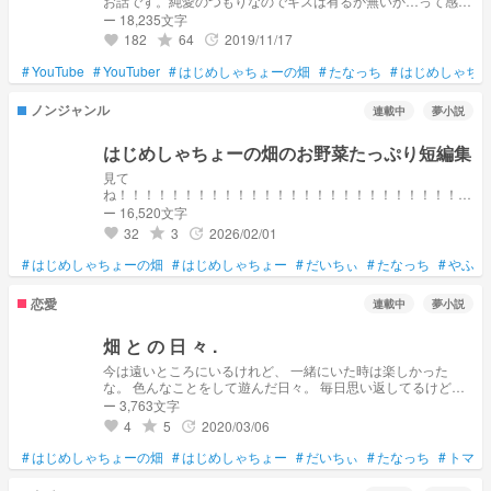
お話です。純愛のつもりなのでキスは有るか無いか…って感じ
です。 初投稿なので温かい目で見てください🙇‍♂️
ー 18,235文字
182
64
2019/11/17
grade
update
favorite
#
YouTube
#
YouTuber
#
はじめしゃちょーの畑
#
たなっち
#
はじめしゃち
ノンジャンル
連載中
夢小説
はじめしゃちょーの畑のお野菜たっぷり短編集
見て
ね！！！！！！！！！！！！！！！！！！！！！！！！！！！
！！！！！！！！！！
ー 16,520文字
32
3
2026/02/01
grade
update
favorite
#
はじめしゃちょーの畑
#
はじめしゃちょー
#
だいちぃ
#
たなっち
#
やふへ
恋愛
連載中
夢小説
畑 と の 日 々 .
今は遠いところにいるけれど、 一緒にいた時は楽しかった
な。 色んなことをして遊んだ日々。 毎日思い返してるけど、
やっぱり別れたあの日が辛くなる。 ”恋”もしたっけ。 本気で好
ー 3,763文字
きになって、告白も……。 本当に毎日みんなと遊ぶのが楽し
4
5
2020/03/06
grade
update
favorite
くて、嫌なことがあっても忘れられた。 今はそうじゃないけ
れど、 YouTubeを見れば 前と同じように…忘れられる。
#
はじめしゃちょーの畑
#
はじめしゃちょー
#
だいちぃ
#
たなっち
#
トマト