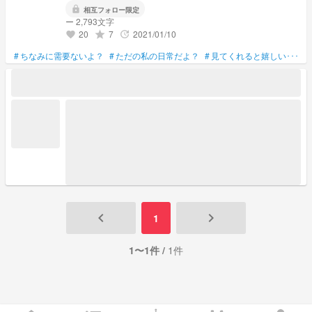
lock
相互フォロー限定
ー 2,793文字
20
7
2021/01/10
grade
update
favorite
#
ちなみに需要ないよ？
#
ただの私の日常だよ？
#
見てくれると嬉しい･･･
#
keyboard_arrow_left
keyboard_arrow_right
1
1〜1件 /
1件