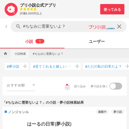
プリ小説公式アプリ
評価6,000件以上
keyboard_arrow_left
clear
search
小説
ユーザー
1
小説検索
#ちなみに需要ないよ？
home
add
add
ad
夢小説
見てくれると嬉しい･･･
ただの私の日常だよ？
#
#
#
おすすめ順
tune
絞り込み
夢小説を除く
「#ちなみに需要ないよ？」の小説・夢小説検索結果
ノンジャンル
連載中
夢小説
はーるの日常(夢小説)