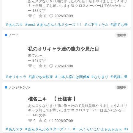
あんスタなりきり用に作ったので是非是非やりましょう♪ オリ
キャラ無しでお願いします🤲 クロスオーバーは主がわかる範
囲までなら...!! すんごい再現度低いです... 解釈不一致でも許し
ー 183文字
てください...ｯｯｯｯ
0
0
2026/07/09
grade
update
favorite
#
あんスタ
#
enst
#
あんさんぶるスターズ！！
#
⚠下手くそ⚠
#
誰でも来て
ノート
連載中
私のオリキャラ達の能力や見た目
来てね〜
ー 348文字
0
0
2026/07/08
grade
update
favorite
#
オリキャラ
#
誰でも大歓迎
#
ご本人様には関係❌
#
なりきり
#
気軽に💬し
ノンジャンル
連載中
椎名ニキ 【 仕様書 】
あんスタなりきり用に作ったので是非是非やりましょう♪ オリ
キャラ無しでお願いします🤲 クロスオーバーは主がわかる範
囲までなら...!! すんごい再現度低いです... 解釈不一致でも許し
ー 140文字
てください...ｯｯｯｯ
0
0
2026/07/09
grade
update
favorite
#
あんスタ
#
あんさんぶるスターズ！！
#
一人くらいこいよぉぉぉぉぉ
#
ens