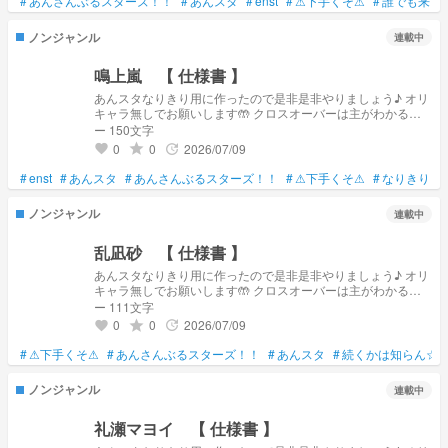
#
あんさんぶるスターズ！！
#
あんスタ
#
enst
#
⚠下手くそ⚠
#
誰でも来て
ノンジャンル
連載中
鳴上嵐 【 仕様書 】
あんスタなりきり用に作ったので是非是非やりましょう♪ オリ
キャラ無しでお願いします🤲 クロスオーバーは主がわかる範
囲までなら...!! すんごい再現度低いです... 解釈不一致でも許し
ー 150文字
てください...ｯｯｯｯ
0
0
2026/07/09
grade
update
favorite
#
enst
#
あんスタ
#
あんさんぶるスターズ！！
#
⚠下手くそ⚠
#
なりきり
#
ノンジャンル
連載中
乱凪砂 【 仕様書 】
あんスタなりきり用に作ったので是非是非やりましょう♪ オリ
キャラ無しでお願いします🤲 クロスオーバーは主がわかる範
囲までなら...!! すんごい再現度低いです... 解釈不一致でも許し
ー 111文字
てください...ｯｯｯｯ
0
0
2026/07/09
grade
update
favorite
#
⚠下手くそ⚠
#
あんさんぶるスターズ！！
#
あんスタ
#
続くかは知らん☆
ノンジャンル
連載中
礼瀬マヨイ 【 仕様書 】