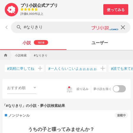
プリ小説公式アプリ
評価6,000件以上
keyboard_arrow_left
clear
search
小説
ユーザー
1016
小説検索
#なりきり
home
add
add
気軽に💬してね
一人くらいこいよぉぉぉぉぉ
誰でも来て
#
#
#
おすすめ順
tune
絞り込み
夢小説を除く
「#なりきり」の小説・夢小説検索結果
ノンジャンル
連載中
うちの子と喋ってみませんか？