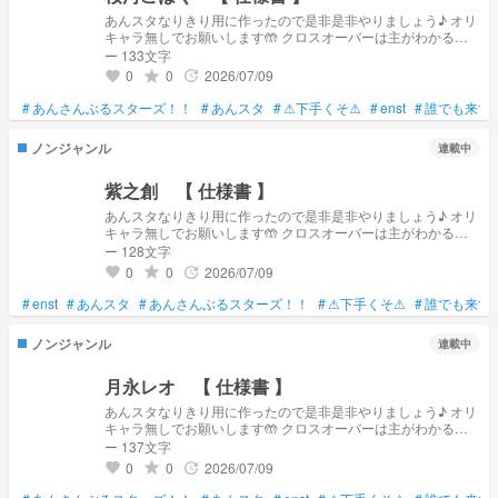
あんスタなりきり用に作ったので是非是非やりましょう♪ オリ
キャラ無しでお願いします🤲 クロスオーバーは主がわかる範
囲までなら...!! すんごい再現度低いです... 解釈不一致でも許し
ー 133文字
てください...ｯｯｯｯ
0
0
2026/07/09
grade
update
favorite
#
あんさんぶるスターズ！！
#
あんスタ
#
⚠下手くそ⚠
#
enst
#
誰でも来て
ノンジャンル
連載中
紫之創 【 仕様書 】
あんスタなりきり用に作ったので是非是非やりましょう♪ オリ
キャラ無しでお願いします🤲 クロスオーバーは主がわかる範
囲までなら...!! すんごい再現度低いです... 解釈不一致でも許し
ー 128文字
てください...ｯｯｯｯ
0
0
2026/07/09
grade
update
favorite
#
enst
#
あんスタ
#
あんさんぶるスターズ！！
#
⚠下手くそ⚠
#
誰でも来て
ノンジャンル
連載中
月永レオ 【 仕様書 】
あんスタなりきり用に作ったので是非是非やりましょう♪ オリ
キャラ無しでお願いします🤲 クロスオーバーは主がわかる範
囲までなら...!! すんごい再現度低いです... 解釈不一致でも許し
ー 137文字
てください...ｯｯｯｯ
0
0
2026/07/09
grade
update
favorite