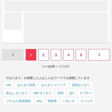
keyboard_arrow_left
keyboard_arrow_right
1
2
3
4
5
1〜20件 /
1016件
「#なりきり」を検索した人はこんなワードでも検索しています
nrkr
なりきり部屋
なりきり マフィア
原神なりきり
妖はじ なりきり
stpr なりきり
原神
girl
オプチャ
プロセカ 呪術廻戦
boy
関係者
いれいす
キィニチ