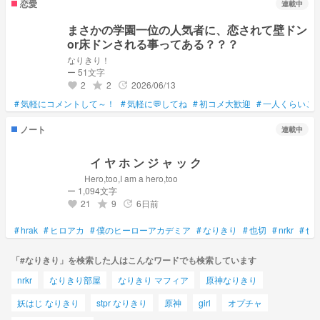
恋愛
連載中
まさかの学園一位の人気者に、恋されて壁ドン
or床ドンされる事ってある？？？
なりきり！
ー 51文字
2
2
2026/06/13
grade
update
favorite
#
気軽にコメントして～！
#
気軽に💬してね
#
初コメ大歓迎
#
一人くらいこ
ノート
連載中
イ ヤ ホ ン ジ ャ ッ ク
Hero,too,I am a hero,too
ー 1,094文字
21
9
6日前
grade
update
favorite
#
hrak
#
ヒロアカ
#
僕のヒーローアカデミア
#
なりきり
#
也切
#
nrkr
#
也
「#なりきり」を検索した人はこんなワードでも検索しています
nrkr
なりきり部屋
なりきり マフィア
原神なりきり
妖はじ なりきり
stpr なりきり
原神
girl
オプチャ