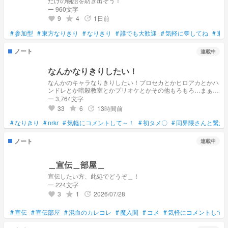
だけの物語を紡ぎ出そう！
ー 960文字
9
4
1日前
grade
update
favorite
#
参加型
#
東方なりきり
#
なりきり
#
誰でも大歓迎
#
気軽に💬してね
#
東
ノート
連載中
なんかなりきりしたい！
なんかのキャラなりきりしたい！プロセカとかヒロアカとかハ
ンドレとか暗殺教室とかプリオケとかその他もろもろ…まぁ私
が知ってるアニメならなんでもなりきりOK！なりきろ！知っ
ー 3,764文字
てるアニメは1話に載せとくねー
33
6
13時間前
grade
update
favorite
#
なりきり
#
nrkr
#
気軽にコメントして～！
#
初タメ〇
#
同界隈さんと繋が
ノート
連載中
＿宣伝＿部屋＿
宣伝したい方、此処でどうぞ＿！
ー 224文字
3
1
2026/07/28
grade
update
favorite
#
宣伝
#
宣伝部屋
#
混血のカレコレ
#
魔入間
#
コメ
#
気軽にコメントして