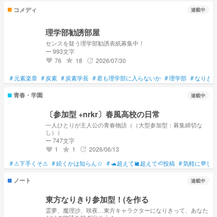
コメディ
連載中
理学部勧誘部屋
センスを疑う理学部勧誘表紙募集中！
ー 993文字
76
18
2026/07/30
grade
update
favorite
#
元素楽章
#
炭素
#
炭素学長
#
君も理学部に入らないか
#
理学部
#
なりき
青春・学園
連載中
〔参加型 +nrkr〕春風高校の日常
一人ひとりが主人公の青春物語（（大型参加型：募集締切な
し））
ー 747文字
1
1
2026/06/13
grade
update
favorite
#
⚠下手くそ⚠
#
続くかは知らん☆
#
🐢超えて🐌超えて🦥投稿
#
気軽に💬し
ノート
連載中
東方なりきり参加型！(を作る
霊夢、魔理沙、咲夜…東方キャラクターになりきって、あなた