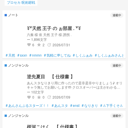
プロセカ 呪術廻戦
ノート
連載中
꒦꒷天然 王子 の ぉ部屋 . ꒷꒦
六奏 様 依 天然 王子 様 誘拐 .
ー 1,896文字
6
2
2026/07/31
grade
update
favorite
#
天然
#
sxxn
#
nmmn
#
気軽に💬してね
#
しくふぁみ
#
しくふぁみさんと
ノンジャンル
連載中
逆先夏目 【 仕様書 】
あんスタなりきり用に作ったので是非是非やりましょう♪ オリ
キャラ無しでお願いします🤲 クロスオーバーは主がわかる範
囲までなら...!! すんごい再現度低いです... 解釈不一致でも許し
ー 102文字
てください...ｯｯｯｯ
0
0
2026/07/09
grade
update
favorite
#
あんさんぶるスターズ！！
#
あんスタ
#
enst
#
なりきり
#
⚠下手くそ⚠
#
ノンジャンル
連載中
桜河こはく 【 仕様書 】