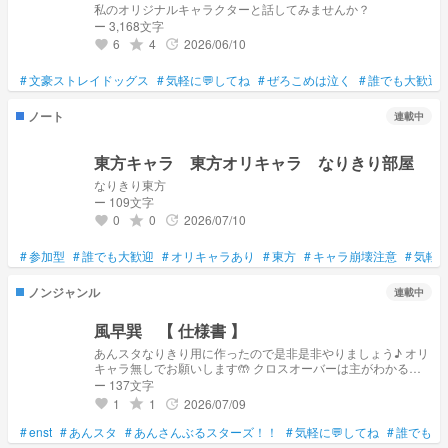
私のオリジナルキャラクターと話してみませんか？
ー 3,168文字
6
4
2026/06/10
grade
update
favorite
#
文豪ストレイドッグス
#
気軽に💬してね
#
ぜろこめは泣く
#
誰でも大歓迎
ノート
連載中
東方キャラ 東方オリキャラ なりきり部屋
なりきり東方
ー 109文字
0
0
2026/07/10
grade
update
favorite
#
参加型
#
誰でも大歓迎
#
オリキャラあり
#
東方
#
キャラ崩壊注意
#
気軽に
ノンジャンル
連載中
風早巽 【 仕様書 】
あんスタなりきり用に作ったので是非是非やりましょう♪ オリ
キャラ無しでお願いします🤲 クロスオーバーは主がわかる範
囲までなら...!! すんごい再現度低いです... 解釈不一致でも許し
ー 137文字
てください...ｯｯｯｯ
1
1
2026/07/09
grade
update
favorite
#
enst
#
あんスタ
#
あんさんぶるスターズ！！
#
気軽に💬してね
#
誰でも来