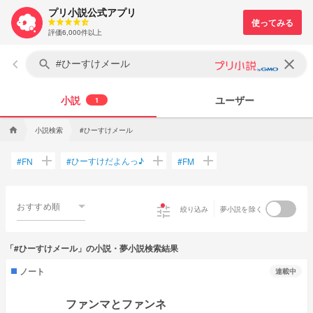
プリ小説公式アプリ
評価6,000件以上
keyboard_arrow_left
clear
search
小説
ユーザー
1
小説検索
#ひーすけメール
home
add
add
add
ひーすけだよんっ♪
#
FN
#
#
FM
おすすめ順
tune
絞り込み
夢小説を除く
「#ひーすけメール」の小説・夢小説検索結果
ノート
連載中
ファンマとファンネ