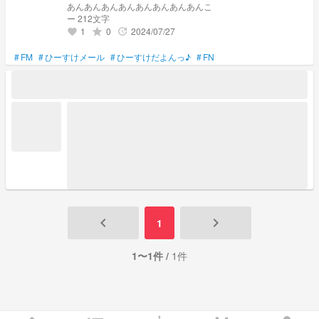
あんあんあんあんあんあんあんあんこ
ー 212文字
1
0
2024/07/27
grade
update
favorite
#
FM
#
ひーすけメール
#
ひーすけだよんっ♪
#
FN
keyboard_arrow_left
keyboard_arrow_right
1
1〜1件 /
1件