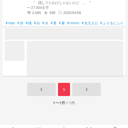
" 隠してたわけじゃないけど … "
ー 27,934文字
2,085
598
2026/04/08
grade
update
favorite
#
mtor
#
赤
#
桃
#
白
#
水
#
黄
#
紫
#
nmmn
#
女主人公
#
ふりるにふりむ
keyboard_arrow_left
keyboard_arrow_right
1
1〜1件 /
1件