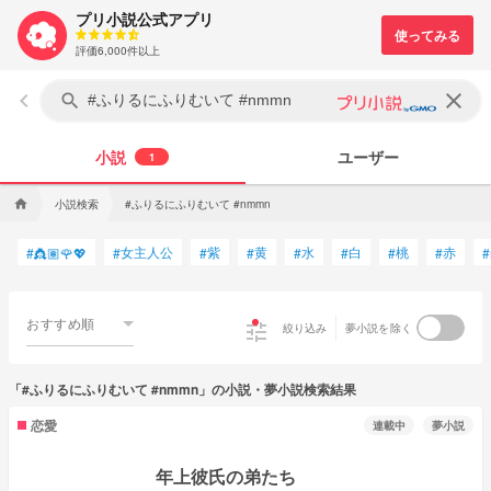
プリ小説公式アプリ
評価6,000件以上
keyboard_arrow_left
clear
search
小説
ユーザー
1
小説検索
#ふりるにふりむいて #nmmn
home
女主人公
紫
黄
水
白
桃
赤
#
👸🏽🌹💖
#
#
#
#
#
#
#
#
おすすめ順
tune
絞り込み
夢小説を除く
「#ふりるにふりむいて #nmmn」の小説・夢小説検索結果
恋愛
連載中
夢小説
年上彼氏の弟たち