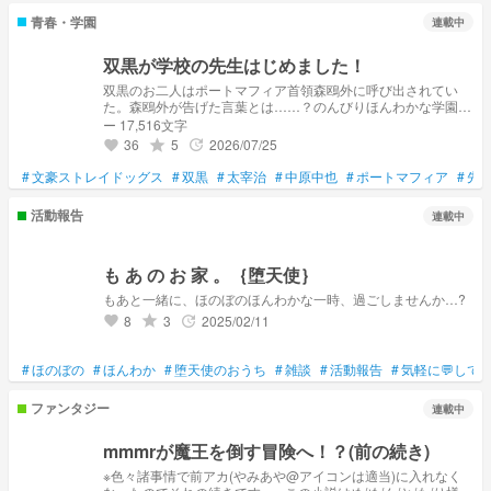
青春・学園
連載中
双黒が学校の先生はじめました！
双黒のお二人はポートマフィア首領森鴎外に呼び出されてい
た。森鴎外が告げた言葉とは……？のんびりほんわかな学園物
語！
ー 17,516文字
36
5
2026/07/25
grade
update
favorite
#
文豪ストレイドッグス
#
双黒
#
太宰治
#
中原中也
#
ポートマフィア
#
先
活動報告
連載中
も あ の お 家 。｛堕天使｝
もあと一緒に、ほのぼのほんわかな一時、過ごしませんか…?
8
3
2025/02/11
grade
update
favorite
#
ほのぼの
#
ほんわか
#
堕天使のおうち
#
雑談
#
活動報告
#
気軽に💬して
ファンタジー
連載中
mmmrが魔王を倒す冒険へ！？(前の続き)
※色々諸事情で前アカ(やみあや@アイコンは適当)に入れなく