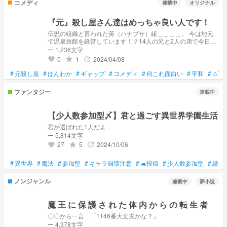
コメディ
連載中
オリジナル
『元』殺し屋さん達はめっちゃ良い人です！
伝説の組織と言われた英（ハナブサ）組＿＿＿＿。 今は地元
で温泉旅館を経営しています！？14人の兄と2人の弟で今日も
お客様に最高峰のおもてなしと最高峰の癒しをご提供します！
ー 1,236文字
0
1
2024/04/08
grade
update
favorite
#
元殺し屋
#
ほんわか
#
ギャップ
#
コメディ
#
何これ面白い
#
平和
#
⚠下
ファンタジー
連載中
【少人数参加型〆】君と過ごす異世界学園生活
君が選ばれた1人だよ .
ー 5,814文字
27
5
2024/10/06
grade
update
favorite
#
異世界
#
魔法
#
参加型
#
キャラ崩壊注意
#
🐢投稿
#
少人数参加型
#
続く
ノンジャンル
連載中
夢小説
魔 王 に 保 護 さ れ た 体 内 か ら の 転 生 者
〇〇から一言 「1146番大丈夫かな？」
ー 4,378文字