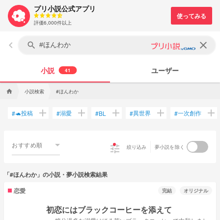
プリ小説公式アプリ
評価6,000件以上
keyboard_arrow_left
clear
search
小説
ユーザー
41
小説検索
#ほんわか
home
add
add
add
add
add
🐢投稿
溺愛
異世界
一次創作
#
#
#
BL
#
#
おすすめ順
tune
絞り込み
夢小説を除く
「#ほんわか」の小説・夢小説検索結果
恋愛
完結
オリジナル
初恋にはブラックコーヒーを添えて