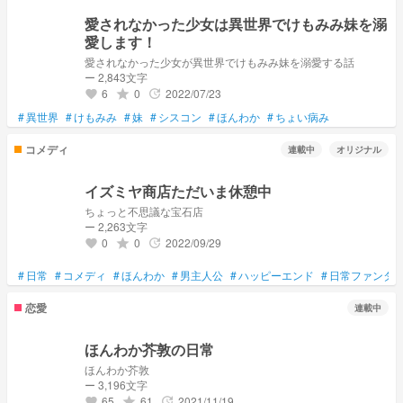
愛されなかった少女は異世界でけもみみ妹を溺
愛します！
愛されなかった少女が異世界でけもみみ妹を溺愛する話
ー 2,843文字
6
0
2022/07/23
grade
update
favorite
#
異世界
#
けもみみ
#
妹
#
シスコン
#
ほんわか
#
ちょい病み
コメディ
連載中
オリジナル
イズミヤ商店ただいま休憩中
ちょっと不思議な宝石店
ー 2,263文字
0
0
2022/09/29
grade
update
favorite
#
日常
#
コメディ
#
ほんわか
#
男主人公
#
ハッピーエンド
#
日常ファンタ
恋愛
連載中
ほんわか芥敦の日常
ほんわか芥敦
ー 3,196文字
65
61
2021/11/19
grade
update
favorite