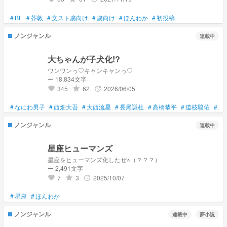
#
BL
#
芥敦
#
文スト腐向け
#
腐向け
#
ほんわか
#
初投稿
ノンジャンル
連載中
大ちゃんが子犬化!?
ワンワンっ♡キャンキャンっ♡
ー 18,834文字
345
62
2026/06/05
grade
update
favorite
#
なにわ男子
#
西畑大吾
#
大西流星
#
長尾謙杜
#
高橋恭平
#
道枝駿佑
#
藤
ノンジャンル
連載中
星座ヒューマンズ
星座をヒューマンズ化したぜ⭐︎（？？？）
ー 2,491文字
7
3
2025/10/07
grade
update
favorite
#
星座
#
ほんわか
ノンジャンル
連載中
夢小説