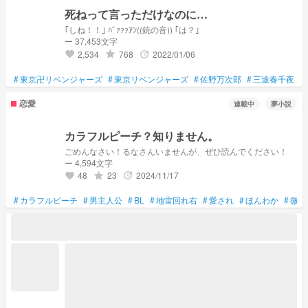
死ねって言っただけなのに…
｢しね！！｣ ﾊﾞｧｧｧｱﾝ((銃の音)) ｢は？｣
ー 37,453文字
2,534
768
2022/01/06
grade
update
favorite
#
東京卍リベンジャーズ
#
東京リベンジャーズ
#
佐野万次郎
#
三途春千夜
#
恋愛
連載中
夢小説
カラフルピーチ？知りません。
ごめんなさい！るなさんいませんが、ぜひ読んでください！
ー 4,594文字
48
23
2024/11/17
grade
update
favorite
#
カラフルピーチ
#
男主人公
#
BL
#
地雷回れ右
#
愛され
#
ほんわか
#
微