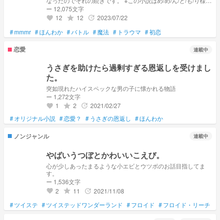
なったのでそれの続きです。 ※この小説はめ/め/ん/と/も/り様及
びめ/め/村様の二次創作です。 ※モブやサブキャラでオリキャ
ー 12,075文字
ラが出てきます。 ご了承くださいませ。 私め/め/ん/と/も/りで
12
12
2023/07/22
grade
update
favorite
す！色々メンバーが揃い始めて、そろそろ海の場所へしゅっぱ
ーつ！！ってところなんですが………なんか 不穏な空気が漂
#
mmmr
#
ほんわか
#
バトル
#
魔法
#
トラウマ
#
初恋
っているような……？ ファンタジーっぽくてコメディーっぽ
くて シリアス(時々)っぽくて恋愛っぽいけどファンタジーで
恋愛
連載中
す！！！ 後々あらすじは作りこみます。
うさぎを助けたら過剰すぎる恩返しを受けまし
た。
突如現れたハイスペックな男の子に懐かれる物語
ー 1,272文字
1
2
2021/02/27
grade
update
favorite
#
オリジナル小説
#
恋愛？
#
うさぎの恩返し
#
ほんわか
ノンジャンル
連載中
やばいうつぼとかわいいこえび。
心が少しあったまるような小エビとウツボのお話目指してま
す。
ー 1,536文字
2
11
2021/11/08
grade
update
favorite
#
ツイステ
#
ツイステッドワンダーランド
#
フロイド
#
フロイド・リーチ
#