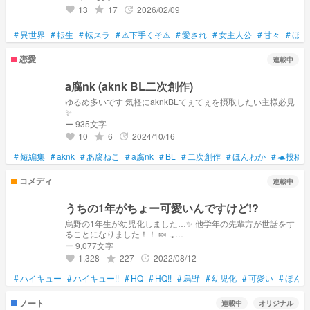
13
17
2026/02/09
grade
update
favorite
#
異世界
#
転生
#
転スラ
#
⚠下手くそ⚠
#
愛され
#
女主人公
#
甘々
#
ほん
恋愛
連載中
a腐nk (aknk BL二次創作)
ゆるめ多いです 気軽にaknkBLてぇてぇを摂取したい主様必見
✨
ー 935文字
10
6
2024/10/16
grade
update
favorite
#
短編集
#
aknk
#
あ腐ねこ
#
a腐nk
#
BL
#
二次創作
#
ほんわか
#
🐢投稿
コメディ
連載中
うちの1年がちょー可愛いんですけど!?
烏野の1年生が幼児化しました…✨ 他学年の先輩方が世話をす
ることになりました！！ 🍬 .｡
______________________________ ｡. 🍬 はぁぁい！！アン
ー 9,077文字
ケートの結果烏野となりまして！！ ただただ、ほんわかして
1,328
227
2022/08/12
grade
update
favorite
いる小説です〜！！ 今作もよろしくお願いします🙏✨
#
ハイキュー
#
ハイキュー!!
#
HQ
#
HQ!!
#
烏野
#
幼児化
#
可愛い
#
ほんわ
ノート
連載中
オリジナル