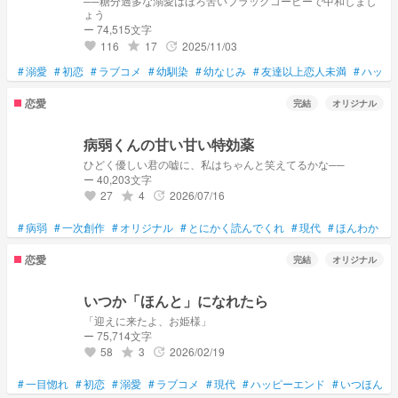
──糖分過多な溺愛はほろ苦いブラックコーヒーで中和しまし
ょう
ー 74,515文字
116
17
2025/11/03
grade
update
favorite
#
溺愛
#
初恋
#
ラブコメ
#
幼馴染
#
幼なじみ
#
友達以上恋人未満
#
ハッピ
恋愛
完結
オリジナル
病弱くんの甘い甘い特効薬
ひどく優しい君の嘘に、私はちゃんと笑えてるかな──
ー 40,203文字
27
4
2026/07/16
grade
update
favorite
#
病弱
#
一次創作
#
オリジナル
#
とにかく読んでくれ
#
現代
#
ほんわか
#
恋愛
完結
オリジナル
いつか「ほんと」になれたら
「迎えに来たよ、お姫様」
ー 75,714文字
58
3
2026/02/19
grade
update
favorite
#
一目惚れ
#
初恋
#
溺愛
#
ラブコメ
#
現代
#
ハッピーエンド
#
いつほん
#