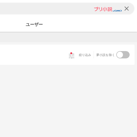
clear
ユーザー
tune
絞り込み
夢小説を除く