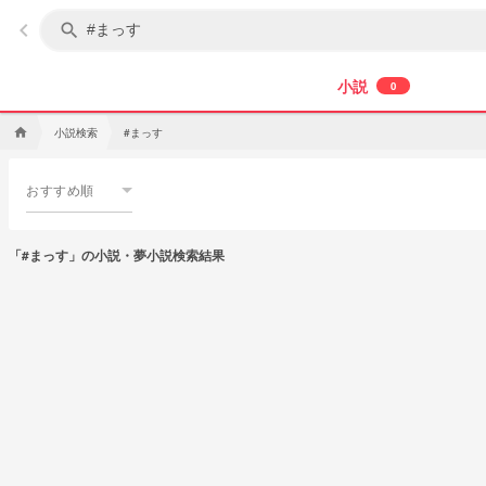
keyboard_arrow_left
search
小説
0
小説検索
#まっす
home
おすすめ順
「#まっす」の小説・夢小説検索結果