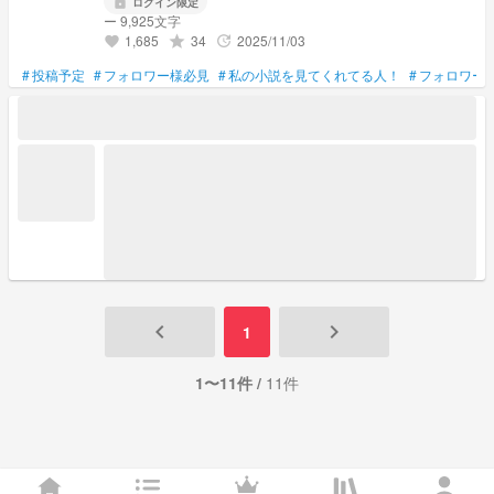
lock
ログイン限定
ー 9,925文字
1,685
34
2025/11/03
grade
update
favorite
#
投稿予定
#
フォロワー様必見
#
私の小説を見てくれてる人！
#
フォロワー
keyboard_arrow_left
keyboard_arrow_right
1
1〜11件 /
11件