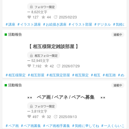
lock
フォロワー限定
ー 8,620文字
127
44
2025/02/23
grade
update
favorite
#
講座
#
イラスト講座
#
お絵描き講座
#
イラスト部屋
#
デジタル
#
気軽に
活動報告
連載中
【 相互様限定雑談部屋 】
lock
相互フォロー限定
ー 52,945文字
7,192
42
2026/07/29
grade
update
favorite
#
相互様限定
#
相互部屋
#
相互限定部屋
#
相互限定
#
相互
#
相互雑
#
めめ
活動報告
連載中
×× ペア画 / ペアネ / ペアへ募集 ××
lock
フォロワー限定
ー 3,819文字
497
32
2025/09/13
grade
update
favorite
#
ペア画
#
ペア画募集
#
ペア画相手募集
#
気軽に💬してね
#
一人くらいこい