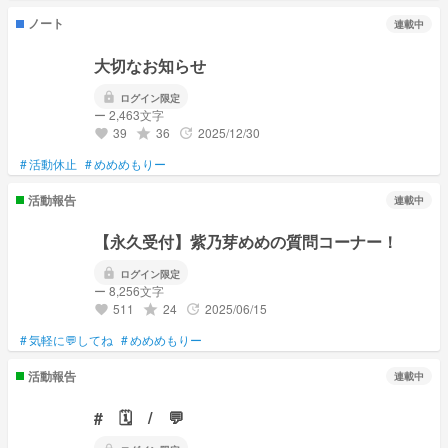
ノート
連載中
大切なお知らせ
lock
ログイン限定
ー 2,463文字
39
36
2025/12/30
grade
update
favorite
#
活動休止
#
めめめもりー
活動報告
連載中
【永久受付】紫乃芽めめの質問コーナー！
lock
ログイン限定
ー 8,256文字
511
24
2025/06/15
grade
update
favorite
#
気軽に💬してね
#
めめめもりー
活動報告
連載中
# 🗓️ / 💬