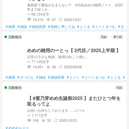
鬼更新で通知が止まらない!? 3代目めめの雑用ノート、2025
年まで続くか…
ー 68,124文字
19,210
47
2025/12/31
grade
update
favorite
#
雑用
#
雑談
#
雑談部屋
#
気軽に💬してね
#
とくる
#
とーくるーむ
#
ざつ
活動報告
完結
夢小説
めめの雑用のーとっ【 2代目／2025上半期 】
日常の小さな奇跡、雑用の向こう側に。
ー 77,129文字
19,451
36
2025/09/28
grade
update
favorite
#
雑用
#
ざつだん
#
雑談
#
雑談部屋
#
とーく
#
とーくるーむ
#
とくる
#
気
活動報告
完結
【 #紫乃芽めめ生誕祭2025 】またひとつ年を
取るってよ
お祝いお待ちしております……👉👈
ー 1,117文字
109
32
2025/10/23
grade
update
favorite
#
めめめもりー