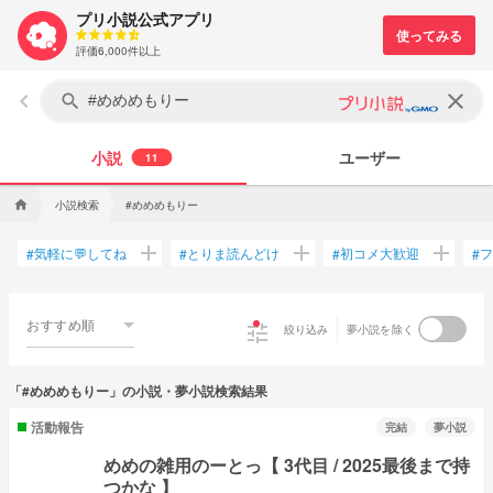
プリ小説公式アプリ
評価6,000件以上
keyboard_arrow_left
clear
search
小説
ユーザー
11
小説検索
#めめめもりー
home
add
add
add
気軽に💬してね
とりま読んどけ
初コメ大歓迎
フ
#
#
#
#
おすすめ順
tune
絞り込み
夢小説を除く
「#めめめもりー」の小説・夢小説検索結果
活動報告
完結
夢小説
めめの雑用のーとっ【 3代目 / 2025最後まで持
つかな 】