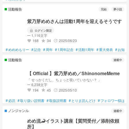
活動報告
完結
夢小説
紫乃芽めめさんは活動1周年を迎えるそうです
lock
ログイン限定
ー 1,116文字
168
34
2025/06/23
grade
update
favorite
#
めめめもりー
#
記念
#
周年
#
1周年記念
#
活動1周年
#
重大発表
#
お知ら
活動報告
連載中
【 Official 】紫乃芽めめ／ShinonomeMeme
「 せっかくだし、ちょっと覗いていかない？ 」
ー 6,238文字
194
45
2025/05/10
grade
update
favorite
#
必読
#
取り扱い説明書
#
取扱説明書
#
とりま読んどけ
#
フォロワー様は絶
ノンジャンル
連載中
めめ流🦂イラスト講座【質問受付／添削依頼
所】