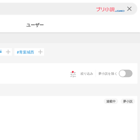
clear
ユーザー
add
add
️
青葉城西
#
tune
絞り込み
夢小説を除く
連載中
夢小説