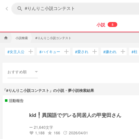
keyboard_arrow_left
search
小説
5
小説検索
#りんりこ小説コンテスト
home
add
add
add
add
女主人公
ハイキュー
愛され
嫌われ
柱
#
#
#
#
#
おすすめ順
「#りんりこ小説コンテスト」の小説・夢小説検索結果
活動報告
kid ╿ 異国語でデレる同居人の甲斐田さん
ー 21,640文字
1,188
166
2026/04/01
grade
update
favorite