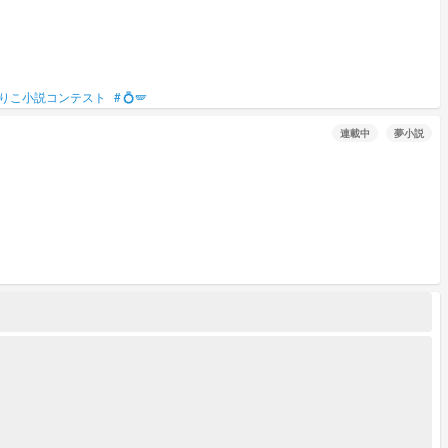
りこ小説コンテスト
#
💍🪽
連載中
夢小説