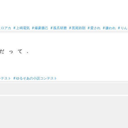
ヒロアカ
#
上鳴電気
#
爆豪勝己
#
孤爪研磨
#
黒尾鉄朗
#
愛され
#
嫌われ
#
りん
だ っ て .
ンテスト
#
ゆるそあの小説コンテスト