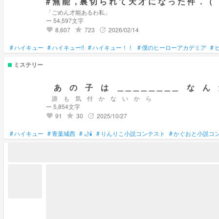
# 無 能 ，裏 切 ら れ て 天 才 に な っ た 件 ．（
「ごめん才能あるわ私」
ー 54,597文字
8,607
723
2026/02/14
grade
update
favorite
#
ハイキュー
#
ハイキュー!!
#
ハイキュー！！
#
僕のヒーローアカデミア
#
ミステリー
あ の 子 は ＿＿＿＿＿＿＿＿ な ん 
誰 も 気 付 か な い か ら
ー 5,854文字
91
30
2025/10/27
grade
update
favorite
#
ハイキュー
#
青葉城西
#
🌙🕯️
#
りんりこ小説コンテスト
#
かぐおと小説コ