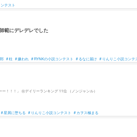
コンテスト
師範にデレデレでした
郎
#
柱
#
嫌われ
#
RYNKの小説コンテスト
#
るなに届け
#
りんりこ小説コンテ
「善逸ー！」「な、何!?〇〇ちゃん！」「何もないよ笑」 「もぉーー！！！」 ㊗️デイリーランキング 11位 （ノンジャンル）
#
星屑に堕ちる
#
りんりこ小説コンテスト
#
カヲス極まる