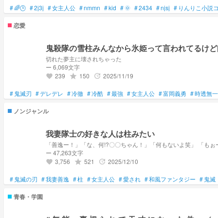
#
🌈🕒
#
2j3j
#
女主人公
#
nmmn
#
kid
#
🌞
#
2434
#
njsj
#
りんりこ小説
恋愛
鬼殺隊の雪柱みんなから氷姫って言われてるけど
切れた夢主に壊されちゃった
ー 6,069文字
239
150
2025/11/19
grade
update
favorite
#
鬼滅刃
#
デレデレ
#
冷徹
#
冷酷
#
最強
#
女主人公
#
富岡義勇
#
時透無一
ノンジャンル
我妻隊士の好きな人は柱みたい
ー 47,263文字
3,756
521
2025/12/10
grade
update
favorite
#
鬼滅の刃
#
我妻善逸
#
柱
#
女主人公
#
愛され
#
和風ファンタジー
#
鬼滅
青春・学園