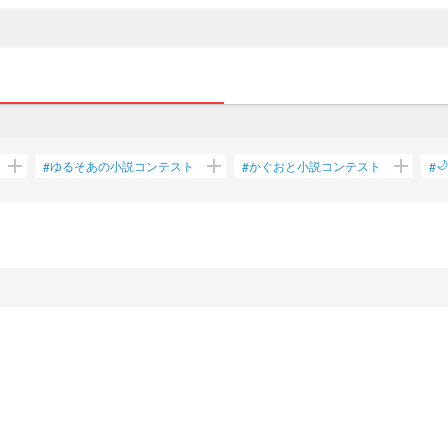
add
add
add
🌙
ゆるそあの小説コンテスト
かぐおと小説コンテスト
#
#
#