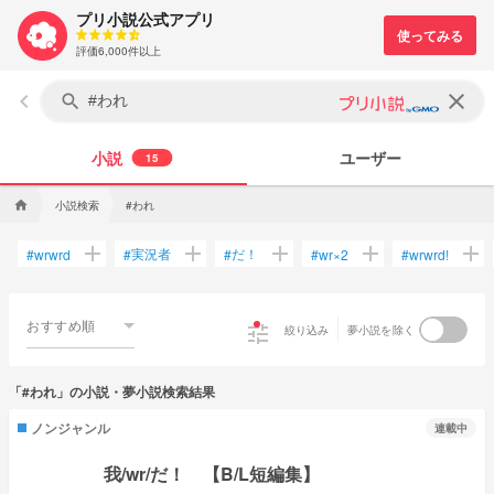
プリ小説公式アプリ
評価6,000件以上
keyboard_arrow_left
clear
search
小説
ユーザー
15
小説検索
#われ
home
add
add
add
add
add
実況者
だ！
#
wrwrd
#
#
#
wr×2
#
wrwrd!
おすすめ順
tune
絞り込み
夢小説を除く
「#われ」の小説・夢小説検索結果
ノンジャンル
連載中
我/wr/だ！ 【B/L短編集】