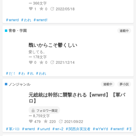
ー 366文字
1
0
2022/05/18
grade
update
favorite
#
wrwrd
#
われ
#
wrwrd!
青春・学園
連載中
醜いからこそ鬱くしい
愛してる。
ー 178文字
0
0
2021/12/14
grade
update
favorite
#
だ！
#
わ
#
れ
#
われ
ノンジャンル
連載中
夢小説
元総統は幹部に襲撃される【wrwrd】【軍パ
ロ】
lock
フォロワー限定
ー 8,759文字
479
220
2021/09/22
grade
update
favorite
#
軍パロ
#
wrwrd
#
ωrωrd
#
wr×2
#
関西弁実況者
#
w'r'w'r'd
#
wrwrd!
#
実