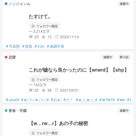
ノンジャンル
連載中
たすけて。
lock
フォロワー限定
ー 3,214文字
23
15
2022/11/14
grade
update
favorite
#
可哀想
#
捏造
#
われ
#
体調不良
恋愛
連載中
夢小説
これが嘘なら良かったのに【wrwrd】【shp】
lock
フォロワー限定
ー 744文字
25
38
2021/04/21
grade
update
favorite
#
ωrωrd
#
w／r／w／r／d
#
われ
#
だ！
#
w_r_w_r_d
#
w'r'w'r'd
#
wd
#
wr
青春・学園
連載中
【w…rw…r】あの子の秘密
lock
フォロワー限定