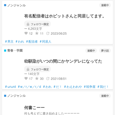
ノンジャンル
連載中
有名配信者はホビットさんと同居してます。
lock
フォロワー限定
ー 4,263文字
12
11
2023/06/25
grade
update
favorite
#
男主
#
われ
#
配信者
#
同居人
青春・学園
連載中
夢小説
幼馴染がいつの間にかヤンデレになってた
lock
フォロワー限定
ー 140文字
17
30
2021/08/01
grade
update
favorite
#
ωrωrd
#
w／r／w／r／d
#
われ
#
だ！
#
わえわれや
#
戦争屋
#
我だ！
#
ノンジャンル
連載中
何書こーー
何も考えずに書き始めましたーーーーー