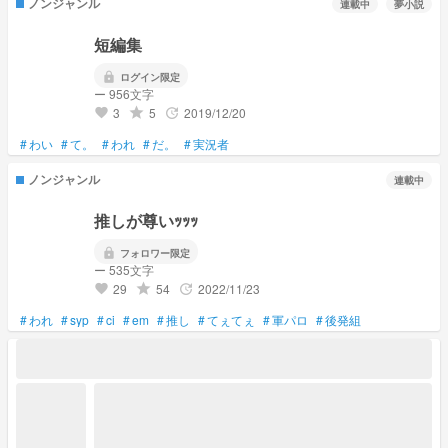
ノンジャンル
連載中
夢小説
短編集
lock
ログイン限定
ー 956文字
3
5
2019/12/20
grade
update
favorite
#
わい
#
て。
#
われ
#
だ。
#
実況者
ノンジャンル
連載中
推しが尊いｯｯｯ
lock
フォロワー限定
ー 535文字
29
54
2022/11/23
grade
update
favorite
#
われ
#
syp
#
ci
#
em
#
推し
#
てぇてぇ
#
軍パロ
#
後発組