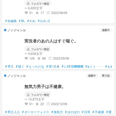
lock
フォロワー限定
ー 6,655文字
31
17
2022/08/09
grade
update
favorite
#
短編集
#
BL
#
われ
#
われ×2
ノンジャンル
連載中
実況者のあの人はすぐ喘ぐ。
lock
フォロワー限定
ー 6,606文字
126
88
2022/09/08
grade
update
favorite
#
男主
#
喘ぐ
#
えっちだな
#
実ｼ兄者
#
にt常🟨🟦🟪🟩
#
pくト・-・
#
われ
ノンジャンル
連載中
夢小説
無気力男子は不健康。
lock
フォロワー限定
ー 14,875文字
51
22
2022/12/06
grade
update
favorite
#
男主人公
#
ポーカーフェイス
#
無気力
#
ほのぼの
#
日常
#
不健康
#
愛さ