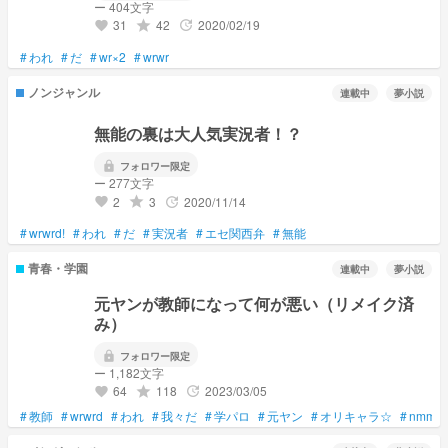
ー 404文字
31
42
2020/02/19
grade
update
favorite
#
われ
#
だ
#
wr×2
#
wrwr
ノンジャンル
連載中
夢小説
無能の裏は大人気実況者！？
lock
フォロワー限定
ー 277文字
2
3
2020/11/14
grade
update
favorite
#
wrwrd!
#
われ
#
だ
#
実況者
#
エセ関西弁
#
無能
青春・学園
連載中
夢小説
元ヤンが教師になって何が悪い（リメイク済
み）
lock
フォロワー限定
ー 1,182文字
64
118
2023/03/05
grade
update
favorite
#
教師
#
wrwrd
#
われ
#
我々だ
#
学パロ
#
元ヤン
#
オリキャラ☆
#
nmmn