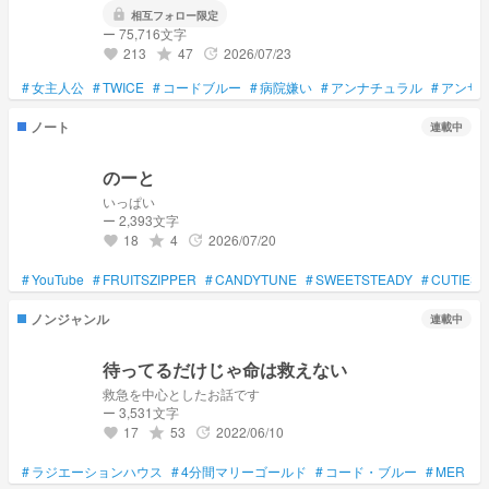
lock
相互フォロー限定
ー 75,716文字
213
47
2026/07/23
grade
update
favorite
#
女主人公
#
TWICE
#
コードブルー
#
病院嫌い
#
アンナチュラル
#
アンサ
ノート
連載中
のーと
いっぱい
ー 2,393文字
18
4
2026/07/20
grade
update
favorite
#
YouTube
#
FRUITSZIPPER
#
CANDYTUNE
#
SWEETSTEADY
#
CUTIEST
ノンジャンル
連載中
待ってるだけじゃ命は救えない
救急を中心としたお話です
ー 3,531文字
17
53
2022/06/10
grade
update
favorite
#
ラジエーションハウス
#
4分間マリーゴールド
#
コード・ブルー
#
MER
#