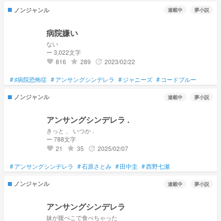
ノンジャンル
連載中
夢小説
病院嫌い
ない
ー 3,022文字
816
289
2023/02/22
grade
update
favorite
#
♯病院恐怖症
#
アンサングシンデレラ
#
ジャニーズ
#
コードブルー
ノンジャンル
連載中
夢小説
アンサングシンデレラ .
きっと 、 いつか .
ー 788文字
21
35
2025/02/07
grade
update
favorite
#
アンサングシンデレラ
#
石原さとみ
#
田中圭
#
西野七瀬
ノンジャンル
連載中
夢小説
アンサングシンデレラ
妹が腹ぺこで食べちゃった