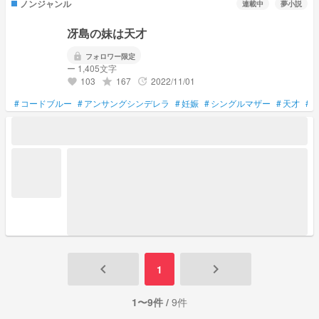
ノンジャンル
連載中
夢小説
冴島の妹は天才
lock
フォロワー限定
ー 1,405文字
103
167
2022/11/01
grade
update
favorite
#
コードブルー
#
アンサングシンデレラ
#
妊娠
#
シングルマザー
#
天才
#
keyboard_arrow_left
keyboard_arrow_right
1
1〜9件 /
9件