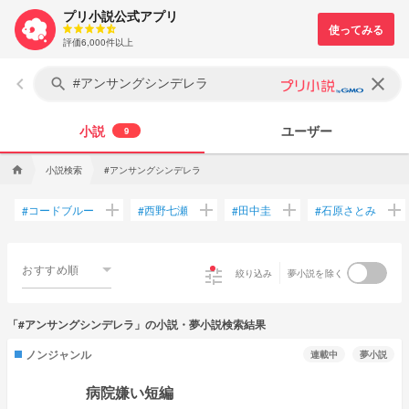
プリ小説公式アプリ
評価6,000件以上
keyboard_arrow_left
clear
search
小説
ユーザー
9
小説検索
#アンサングシンデレラ
home
add
add
add
add
コードブルー
西野七瀬
田中圭
石原さとみ
#
#
#
#
おすすめ順
tune
絞り込み
夢小説を除く
「#アンサングシンデレラ」の小説・夢小説検索結果
ノンジャンル
連載中
夢小説
病院嫌い短編