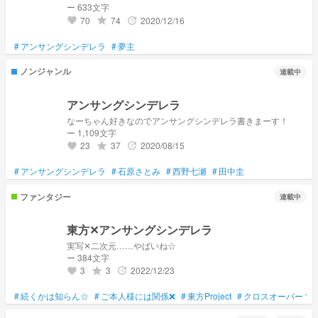
ー 633文字
70
74
2020/12/16
grade
update
favorite
#
アンサングシンデレラ
#
夢主
ノンジャンル
連載中
アンサングシンデレラ
なーちゃん好きなのでアンサングシンデレラ書きまーす！
ー 1,109文字
23
37
2020/08/15
grade
update
favorite
#
アンサングシンデレラ
#
石原さとみ
#
西野七瀬
#
田中圭
ファンタジー
連載中
東方✕アンサングシンデレラ
実写✕二次元……やばいね☆
ー 384文字
3
3
2022/12/23
grade
update
favorite
#
続くかは知らん☆
#
ご本人様には関係❌
#
東方Project
#
クロスオーバー？