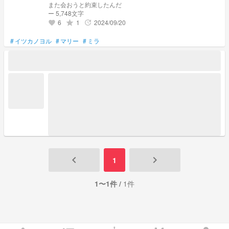
また会おうと約束したんだ
ー 5,748文字
6
1
2024/09/20
grade
update
favorite
#
イツカノヨル
#
マリー
#
ミラ
keyboard_arrow_left
keyboard_arrow_right
1
1〜1件 /
1件