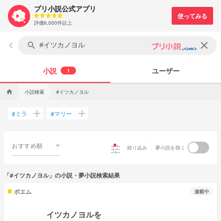
プリ小説公式アプリ
評価6,000件以上
keyboard_arrow_left
clear
search
小説
ユーザー
1
小説検索
#イツカノヨル
home
add
add
ミラ
マリー
#
#
おすすめ順
tune
絞り込み
夢小説を除く
「#イツカノヨル」の小説・夢小説検索結果
ポエム
連載中
イツカノヨルを