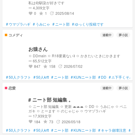
私は幼馴染が好きです
ー 4,309文字
0
1
2025/08/14
grade
update
favorite
#
ウマヅラハギ
#
うみにゃ
#
ニート部
#
ゆっくり投稿です
コメディ
連載中
夢小説
お猿さん
ㅇ DDmain ㅇ R18要素ないﾖ ㅇ かきたいときにかきます
ー 65,512文字
847
158
2026/07/02
grade
update
favorite
#
50人クラフト
#
50人krft
#
ニート部
#
KUNニート部
#
DD
#
⚠下手くそ⚠
恋愛
連載中
夢小説
# ニート部 短編集 。
ㅇ ニート部 短編集 ㅇ 更新 🐢🐢🐢 ㅇ DD ㅇ うみにゃ ㅇ ペニ
ガキ ㅇ とーます ㅇ のじゃじゃ ㅇ ウマヅラハギ
ー 17,939文字
184
73
2026/05/18
grade
update
favorite
#
50人クラフト
#
50人krft
#
ニート部
#
KUNニート部
#
キャラ崩壊注意
#
女