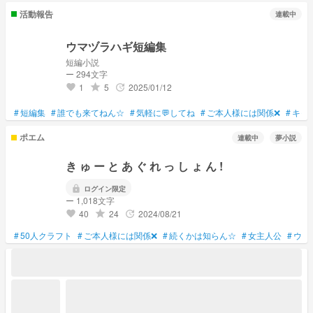
活動報告
連載中
ウマヅラハギ短編集
短編小説
ー 294文字
1
5
2025/01/12
grade
update
favorite
#
短編集
#
誰でも来てねん☆
#
気軽に💬してね
#
ご本人様には関係❌
#
キャ
ポエム
連載中
夢小説
き ゅ ー と あ ぐ れ っ し ょ ん !
lock
ログイン限定
ー 1,018文字
40
24
2024/08/21
grade
update
favorite
#
50人クラフト
#
ご本人様には関係❌
#
続くかは知らん☆
#
女主人公
#
ウマ