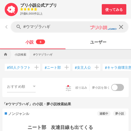
プリ小説公式アプリ
評価6,000件以上
keyboard_arrow_left
clear
search
小説
ユーザー
5
小説検索
#ウマヅラハギ
home
add
add
add
50人クラフト
ニート部
女主人公
キャラ崩壊注
#
#
#
#
おすすめ順
tune
絞り込み
夢小説を除く
「#ウマヅラハギ」の小説・夢小説検索結果
ノンジャンル
連載中
夢小説
ニート部 友達目線も出てくる