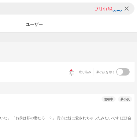
clear
ユーザー
tune
絞り込み
夢小説を除く
連載中
夢小説