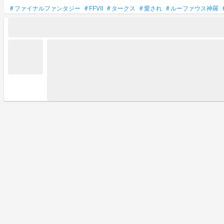
#
ファイナルファンタジー
#
FFVII
#
タークス
#
愛され
#
ルーファウス神羅