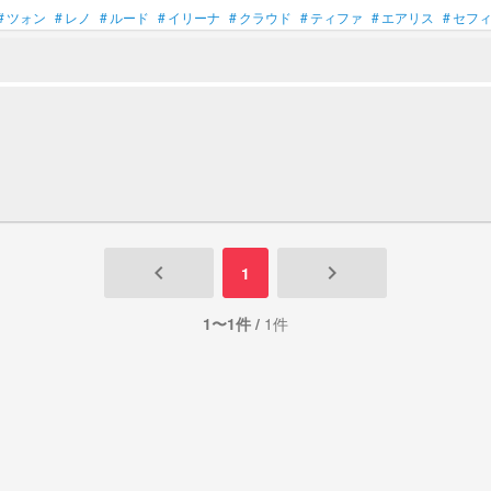
#
ツォン
#
レノ
#
ルード
#
イリーナ
#
クラウド
#
ティファ
#
エアリス
#
セフ
keyboard_arrow_left
keyboard_arrow_right
1
1〜1件 /
1件