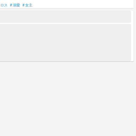
ィロス
#
溺愛
#
女主