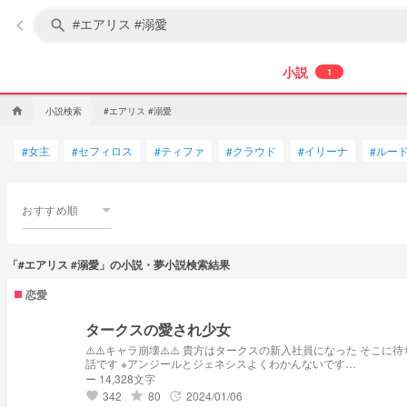
keyboard_arrow_left
search
小説
1
小説検索
#エアリス #溺愛
home
女主
セフィロス
ティファ
クラウド
イリーナ
ルー
#
#
#
#
#
#
おすすめ順
「#エアリス #溺愛」の小説・夢小説検索結果
恋愛
タークスの愛され少女
⚠️⚠️キャラ崩壊⚠️⚠️ 貴方はタークスの新入社員になった そこに待ち受けていたのは… 「○○ちゃーん！一緒にこれ食べよ！」 「俺の嫁はいつでも可愛いな」 「お前は私の妻だろ…？」 貴方は皆に愛されちゃったみたいです ほぼ会
話です ※アンジールとジェネシスよくわかんないです…
ー 14,328文字
342
80
2024/01/06
grade
update
favorite