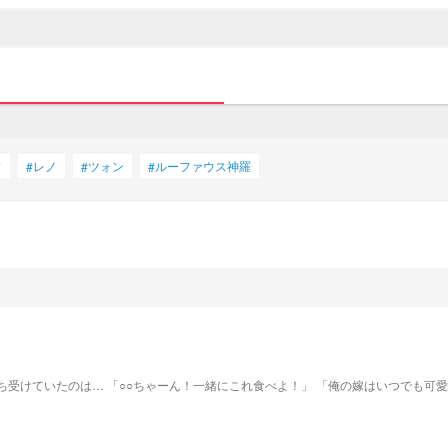
ド
レノ
ツォン
ルーファウス神羅
#
#
#