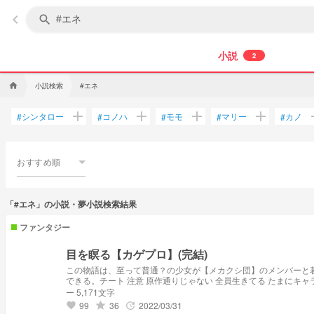
keyboard_arrow_left
search
小説
2
小説検索
#エネ
home
add
add
add
add
a
シンタロー
コノハ
モモ
マリー
カノ
#
#
#
#
#
おすすめ順
「#エネ」の小説・夢小説検索結果
ファンタジー
目を瞑る【カゲプロ】(完結)
この物語は、至って普通？の少女が【メカクシ団】のメンバーと暮らす物語━━━━━━ ✂︎-----------------㋖㋷㋣㋷線-------------------✂︎ 目を瞑る→ 一定時間他人の
ー 5,171文字
99
36
2022/03/31
grade
update
favorite