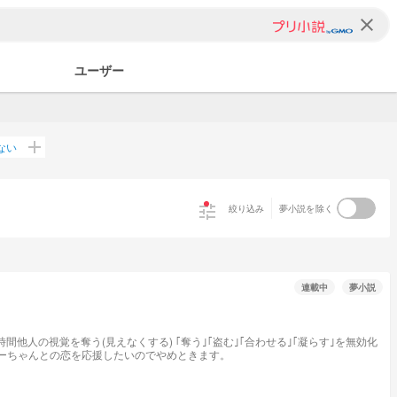
clear
ユーザー
add
ない
tune
絞り込み
夢小説を除く
連載中
夢小説
ですね。はい。僕の推しはセトなんすけどマリーちゃんとの恋を応援したいのでやめときます。