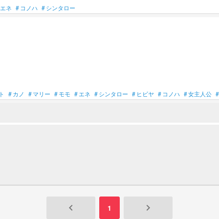
エネ
#
コノハ
#
シンタロー
ト
#
カノ
#
マリー
#
モモ
#
エネ
#
シンタロー
#
ヒビヤ
#
コノハ
#
女主人公
#
keyboard_arrow_left
keyboard_arrow_right
1