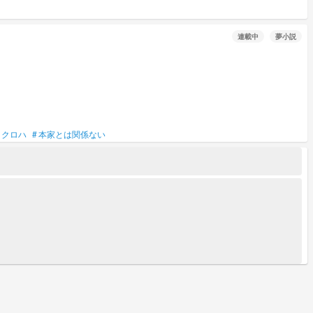
連載中
夢小説
クロハ
#
本家とは関係ない