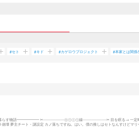
dd
add
add
add
セト
キド
カゲロウプロジェクト
本家とは関係
#
#
#
#
視覚を奪う(見えなくする) ｢奪う｣｢盗む｣｢合わせる｣｢凝らす｣を無効化
できる。チート 注意 原作通りじゃない 全員生きてる たまにキャラ崩壊 夢主チート・謎設定 カノ落ち