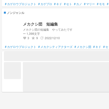
#
カゲロウプロジェクト
#
カゲプロ
#
キド
#
セト
#
カノ
#
マリー
#
モモ
#
ノンジャンル
メカクシ団 短編集
メカクシ団の短編集 やってみたです
ー 1,398文字
3
9
2022/12/10
grade
update
favorite
#
カゲロウプロジェクト
#
メカクシティアクターズ
#
メカクシ団
#
キド
#
セ