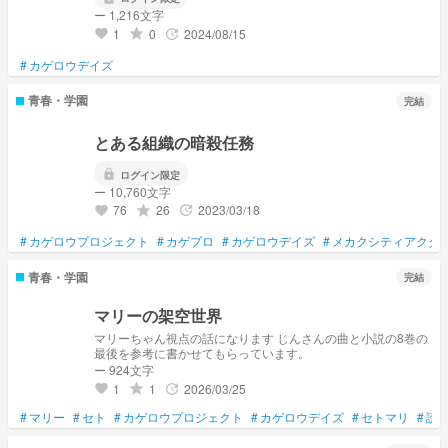
ー 1,216文字
1
0
2024/08/15
grade
update
favorite
#
カゲロウデイズ
青春・学園
完結
とある組織の暗殺任務
lock
ログイン限定
ー 10,760文字
76
26
2023/03/18
grade
update
favorite
#
カゲロウプロジェクト
#
カゲプロ
#
カゲロウデイズ
#
メカクシティアクタ
青春・学園
完結
マリーの架空世界
マリーちゃん視点の話になります じんさんの曲と小説の8巻の
最後を参考に書かせてもらっています。
ー 924文字
1
1
2026/03/25
grade
update
favorite
#
マリー
#
セト
#
カゲロウプロジェクト
#
カゲロウデイズ
#
セトマリ
#
読