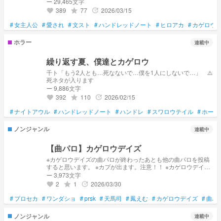
ー 29,465文字
389
77
2026/03/15
grade
update
favorite
#
女主人公
#
愛され
#
文スト
#
ハンドレッドノート
#
ヒロアカ
#
カゲロウ
ホラー
連載中
繰り返す夏、僕達とカゲロウ
千ト「もう2人とも…死なないで…僕を1人にしないで…」 ⚠️
死ネタが入ります
ー 9,886文字
392
110
2026/02/15
grade
update
favorite
#
ナイトアウル
#
ハンドレッドノート
#
ハンドレ
#
スワロウテイル
#
ホーク
ノンジャンル
連載中
【曲パロ】カゲロウデイズ
※カゲロウデイズの曲パロが終わったあとも他の曲パロを投稿
すると思います。 ※カプが出ます。注意！！ ※カゲロウデイズ
の曲パロです ※カゲロウデイズは小説と漫画しか見ていません
ー 3,973文字
※曲パロのことをよく知りません ちなみに主はキドちゃんエネ
2
1
2026/03/30
grade
update
favorite
ちゃん推しです
#
プロセカ
#
ワンダショ
#
prsk
#
天馬司
#
鳳えむ
#
カゲロウデイズ
#
曲パ
ノンジャンル
連載中