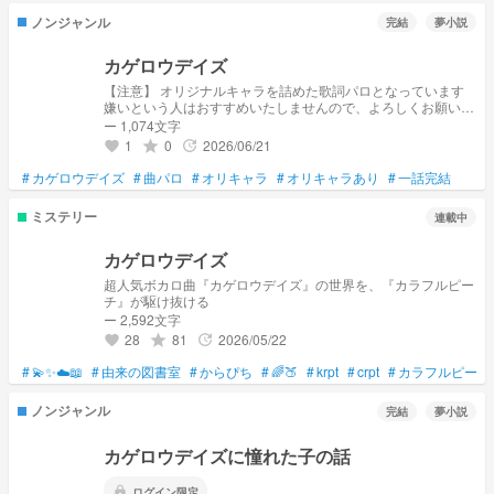
ノンジャンル
完結
夢小説
カゲロウデイズ
【注意】 オリジナルキャラを詰めた歌詞パロとなっています
嫌いという人はおすすめいたしませんので、よろしくお願いい
たします ─カゲロウデイズとは マルチクリエイターのじん(自
ー 1,074文字
然の敵P)氏が2011年に動画サイトへ投稿した楽曲から始まる
1
0
2026/06/21
grade
update
favorite
大人気マルチメディア作品
#
カゲロウデイズ
#
曲パロ
#
オリキャラ
#
オリキャラあり
#
一話完結
ミステリー
連載中
カゲロウデイズ
超人気ボカロ曲『カゲロウデイズ』の世界を、『カラフルピー
チ』が駆け抜ける
ー 2,592文字
28
81
2026/05/22
grade
update
favorite
#
💫✨☁️📖
#
由来の図書室
#
からぴち
#
🌈🍑
#
krpt
#
crpt
#
カラフルピーチ
ノンジャンル
完結
夢小説
カゲロウデイズに憧れた子の話
lock
ログイン限定