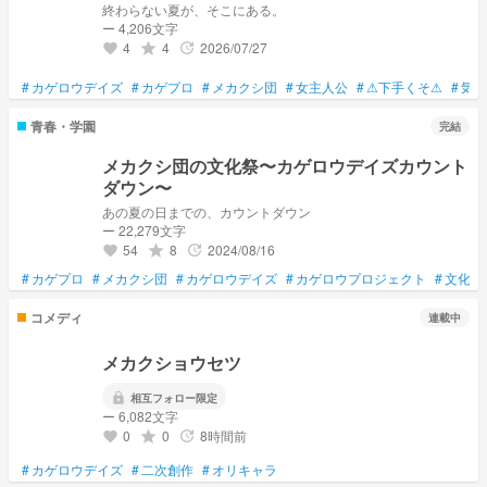
終わらない夏が、そこにある。
ー 4,206文字
4
4
2026/07/27
grade
update
favorite
#
カゲロウデイズ
#
カゲプロ
#
メカクシ団
#
女主人公
#
⚠下手くそ⚠
#
気軽
青春・学園
完結
メカクシ団の文化祭〜カゲロウデイズカウント
ダウン〜
あの夏の日までの、カウントダウン
ー 22,279文字
54
8
2024/08/16
grade
update
favorite
#
カゲプロ
#
メカクシ団
#
カゲロウデイズ
#
カゲロウプロジェクト
#
文化祭
コメディ
連載中
メカクショウセツ
lock
相互フォロー限定
ー 6,082文字
0
0
8時間前
grade
update
favorite
#
カゲロウデイズ
#
二次創作
#
オリキャラ