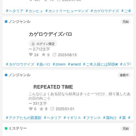
#
ヘタリア
#
カンヒュ
#
カントリーヒューマンズ
#
カゲロウデイズ
#
ご本人
ノンジャンル
完結
カゲロウデイズパロ
lock
ログイン限定
ー 2,712文字
24
9
2023/08/15
grade
update
favorite
#
カゲロウデイズ
#
曲パロ
#
zmem
#
wrwrd
#
ご本人様には関係❌
#
⚠下手
ノンジャンル
連載中
REPEATED TIME
こんなによくある話なら結末はきっと一つだけ、繰り返したあ
の日の向こう
ー 331文字
6
8
2025/01/01
grade
update
favorite
#
アクアたちの図書館
#
ヘタリア
#
イギリス
#
フランス
#
腐向け
#
腐
#
英
ミステリー
完結