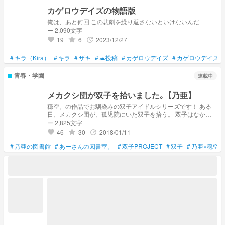
カゲロウデイズの物語版
俺は、あと何回 この悲劇を繰り返さないといけないんだ
ー 2,090文字
19
6
2023/12/27
grade
update
favorite
#
キラ（Kira）
#
キラ
#
ザキ
#
🐢投稿
#
カゲロウデイズ
#
カゲロウデイズの
青春・学園
連載中
メカクシ団が双子を拾いました｡【乃亜】
穏空。の作品でお馴染みの双子アイドルシリーズです！ ある
日、メカクシ団が、孤児院にいた双子を拾う。 双子はなかな
か心を開かないが、次第に打ち解けていく。 だか、そんな双
ー 2,825文字
子に悲劇が...！？ 穏空×乃亜 初めてのコラボ小説！ 穏空の方で
46
30
2018/01/11
grade
update
favorite
は亜弥said 乃亜の方では乃亜saidが楽しめます。 是非、合わ
せて読んでくださいね～😉✨
#
乃亜の図書館
#
あーさんの図書室。
#
双子PROJECT
#
双子
#
乃亜×穏空