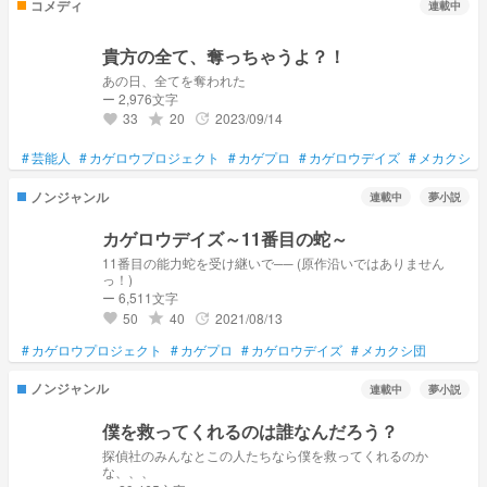
コメディ
連載中
貴方の全て、奪っちゃうよ？！
あの日、全てを奪われた
ー 2,976文字
33
20
2023/09/14
grade
update
favorite
#
芸能人
#
カゲロウプロジェクト
#
カゲプロ
#
カゲロウデイズ
#
メカクシテ
ノンジャンル
連載中
夢小説
カゲロウデイズ～11番目の蛇～
11番目の能力蛇を受け継いで── (原作沿いではありません
っ！)
ー 6,511文字
50
40
2021/08/13
grade
update
favorite
#
カゲロウプロジェクト
#
カゲプロ
#
カゲロウデイズ
#
メカクシ団
ノンジャンル
連載中
夢小説
僕を救ってくれるのは誰なんだろう？
探偵社のみんなとこの人たちなら僕を救ってくれるのか
な、、、