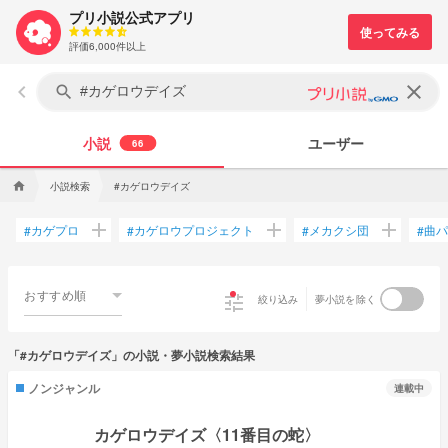
プリ小説公式アプリ
評価6,000件以上
keyboard_arrow_left
clear
search
小説
ユーザー
66
小説検索
#カゲロウデイズ
home
add
add
add
カゲプロ
カゲロウプロジェクト
メカクシ団
曲パ
#
#
#
#
おすすめ順
tune
絞り込み
夢小説を除く
「#カゲロウデイズ」の小説・夢小説検索結果
ノンジャンル
連載中
カゲロウデイズ〈11番目の蛇〉