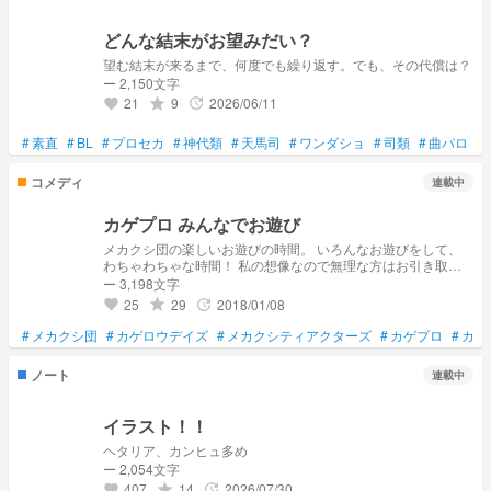
どんな結末がお望みだい？
望む結末が来るまで、何度でも繰り返す。でも、その代償は？
ー 2,150文字
21
9
2026/06/11
grade
update
favorite
#
素直
#
BL
#
プロセカ
#
神代類
#
天馬司
#
ワンダショ
#
司類
#
曲パロ
#
コメディ
連載中
カゲプロ みんなでお遊び
メカクシ団の楽しいお遊びの時間。 いろんなお遊びをして、
わちゃわちゃな時間！ 私の想像なので無理な方はお引き取り
下さい。 なにか、遊んでほしいゲームがあったらコメントに
ー 3,198文字
お願いします。待ってます！
25
29
2018/01/08
grade
update
favorite
#
メカクシ団
#
カゲロウデイズ
#
メカクシティアクターズ
#
カゲプロ
#
カゲ
ノート
連載中
イラスト！！
ヘタリア、カンヒュ多め
ー 2,054文字
407
14
2026/07/30
grade
update
favorite