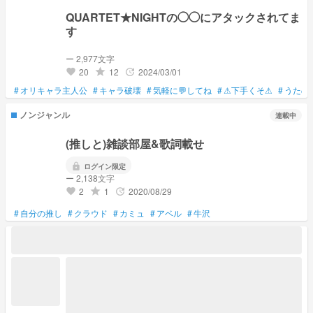
QUARTET★NIGHTの◯◯にアタックされてま
す
ー 2,977文字
20
12
2024/03/01
grade
update
favorite
#
オリキャラ主人公
#
キャラ破壊
#
気軽に💬してね
#
⚠下手くそ⚠
#
うたの
ノンジャンル
連載中
(推しと)雑談部屋&歌詞載せ
lock
ログイン限定
ー 2,138文字
2
1
2020/08/29
grade
update
favorite
#
自分の推し
#
クラウド
#
カミュ
#
アベル
#
牛沢