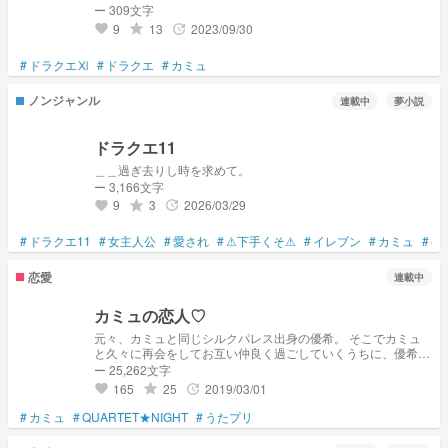
ー 309文字
9
13
2023/09/30
grade
update
favorite
#
ドラクエⅪ
#
ドラクエ
#
カミュ
ノンジャンル
連載中
夢小説
ドラクエ11
＿＿過ぎ去りし時を求めて。
ー 3,166文字
9
3
2026/03/29
grade
update
favorite
#
ドラクエ11
#
女主人公
#
愛され
#
⚠下手くそ⚠
#
イレブン
#
カミュ
#
ベ
恋愛
連載中
カミュの恋人♡
元々、カミュと同じシルクパレス出身の優希。 そこでカミュ
と久々に再会をしてお互い仲良く過ごしていくうちに、優希は
恋に落ちていく
ー 25,262文字
165
25
2019/03/01
grade
update
favorite
#
カミュ
#
QUARTET★NIGHT
#
うたプリ