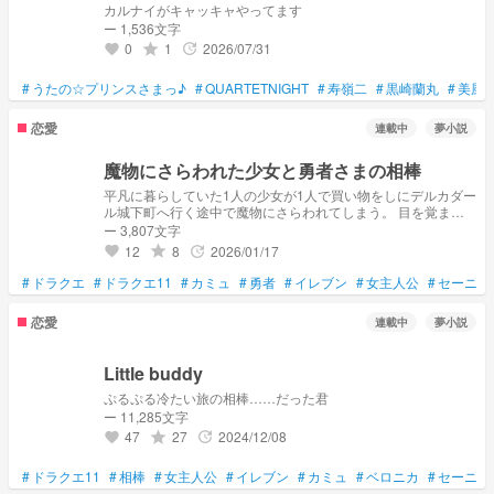
カルナイがキャッキャやってます
ー 1,536文字
0
1
2026/07/31
grade
update
favorite
#
うたの☆プリンスさまっ♪
#
QUARTETNIGHT
#
寿嶺二
#
黒崎蘭丸
#
美風
恋愛
連載中
夢小説
魔物にさらわれた少女と勇者さまの相棒
平凡に暮らしていた1人の少女が1人で買い物をしにデルカダー
ル城下町へ行く途中で魔物にさらわれてしまう。 目を覚ます
と牢屋のような場所に閉じ込められており...
ー 3,807文字
12
8
2026/01/17
grade
update
favorite
#
ドラクエ
#
ドラクエ11
#
カミュ
#
勇者
#
イレブン
#
女主人公
#
セーニャ
恋愛
連載中
夢小説
Little buddy
ぷるぷる冷たい旅の相棒……だった君
ー 11,285文字
47
27
2024/12/08
grade
update
favorite
#
ドラクエ11
#
相棒
#
女主人公
#
イレブン
#
カミュ
#
ベロニカ
#
セーニャ