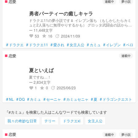
恋愛
連載中
夢小説
勇者パーティーの癒しキャラ
ドラクエ11の夢小説です🌷 イレブン落ち （もしかしたらカミ
ュと2人落ちに無理やりするかも） グロッタ武闘会の話からで
す！ （話が違うところがあります）
ー 11,448文字
53
16
2024/11/09
grade
update
favorite
#
ドラクエ
#
ドラクエ11
#
愛され
#
女主人公
#
カミュ
#
イレブン
#
ベロニ
恋愛
連載中
夏といえば
夏ですね…！
ー 2,834文字
1
0
2025/06/23
grade
update
favorite
#
NL
#
DQ
#
カミュ
#
セーニャ
#
カミュセニャ
#
夏
#
ドラゴンクエスト
#
「#カミュ」を検索した人はこんなワードでも検索しています
我々の奇妙な日常
テリー
ドラクエxi
女主人公
恋愛
連載中
夢小説