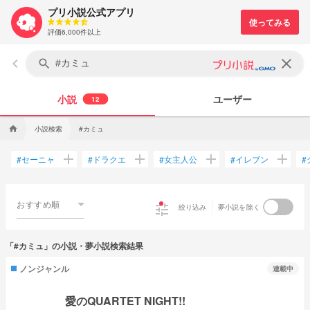
プリ小説公式アプリ
評価6,000件以上
keyboard_arrow_left
clear
search
小説
ユーザー
12
小説検索
#カミュ
home
add
add
add
add
セーニャ
ドラクエ
女主人公
イレブン
#
#
#
#
#
おすすめ順
tune
絞り込み
夢小説を除く
「#カミュ」の小説・夢小説検索結果
ノンジャンル
連載中
愛のQUARTET NIGHT!!