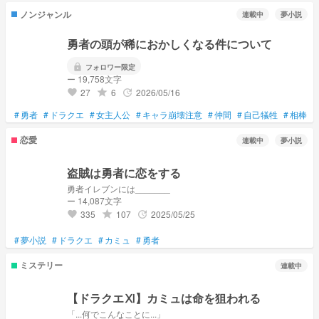
ノンジャンル
連載中
夢小説
勇者の頭が稀におかしくなる件について
lock
フォロワー限定
ー 19,758文字
27
6
2026/05/16
grade
update
favorite
#
勇者
#
ドラクエ
#
女主人公
#
キャラ崩壊注意
#
仲間
#
自己犠牲
#
相棒
#
恋愛
連載中
夢小説
盗賊は勇者に恋をする
勇者イレブンには_______
ー 14,087文字
335
107
2025/05/25
grade
update
favorite
#
夢小説
#
ドラクエ
#
カミュ
#
勇者
ミステリー
連載中
【ドラクエⅪ】カミュは命を狙われる
「...何でこんなことに...」