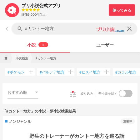
プリ小説公式アプリ
評価6,000件以上
keyboard_arrow_left
clear
search
小説
ユーザー
2
小説検索
#カントー地方
home
add
add
add
ポケモン
パルデア地方
ヒスイ地方
ガラル地方
#
#
#
#
おすすめ順
tune
絞り込み
夢小説を除く
「#カントー地方」の小説・夢小説検索結果
ノンジャンル
連載中
野生のトレーナーがカントー地方を巡る話