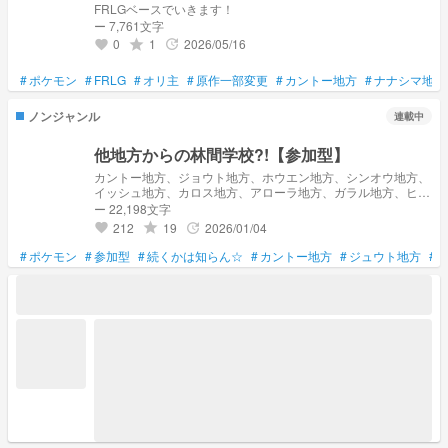
FRLGベースでいきます！
ー 7,761文字
0
1
2026/05/16
grade
update
favorite
#
ポケモン
#
FRLG
#
オリ主
#
原作一部変更
#
カントー地方
#
ナナシマ地方
ノンジャンル
連載中
他地方からの林間学校?!【参加型】
カントー地方、ジョウト地方、ホウエン地方、シンオウ地方、
イッシュ地方、カロス地方、アローラ地方、ガラル地方、ヒス
イ地方、パルデア地方から一気に集まる一大行事！ 集まる場
ー 22,198文字
所は全ポケモンが生息するナイア地方 一体どんな生徒がここ
212
19
2026/01/04
grade
update
favorite
に来るんだろうか？！
#
ポケモン
#
参加型
#
続くかは知らん☆
#
カントー地方
#
ジュウト地方
#