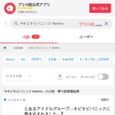
プリ小説公式アプリ
評価6,000件以上
keyboard_arrow_left
clear
search
小説
ユーザー
1
小説検索
#キビキビパニック #amnv
home
悪堕ち
洗脳
🐢投稿
ご本人様には関係❌
#
stxxx
#
st
#
#
#
#
おすすめ順
tune
絞り込み
夢小説を除く
「#キビキビパニック #amnv」の小説・夢小説検索結果
ノンジャンル
連載中
とあるアイドルグループ…キビキビパニックに
巻き込まれました…⁉︎