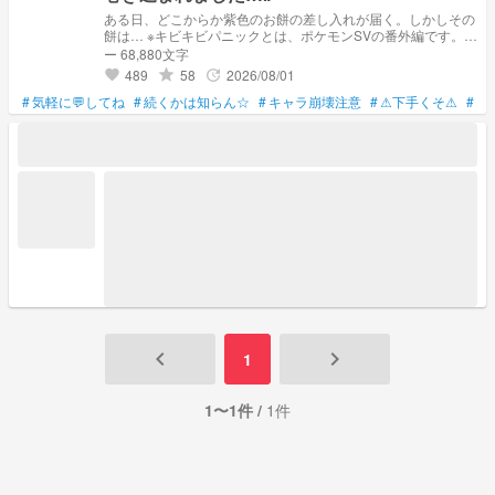
ある日、どこからか紫色のお餅の差し入れが届く。しかしその
餅は… ※キビキビパニックとは、ポケモンSVの番外編です。詳
しくは調べてみてくださいな ※⬜️⚔️さん、snxt・trxpの皆さん
ー 68,880文字
は作者の都合（知識不足）により出すことができません。 ※
489
58
2026/08/01
grade
update
favorite
🟪🍓さんでます。 土日に1話ずつ投稿しています。ご了承く
#
気軽に💬してね
ださい。 現在お休み中です。
#
続くかは知らん☆
#
キャラ崩壊注意
#
⚠下手くそ⚠
#
ご
keyboard_arrow_left
keyboard_arrow_right
1
1〜1件 /
1件