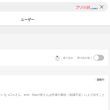
clear
ユーザー
tune
絞り込み
夢小説を除く
連載中