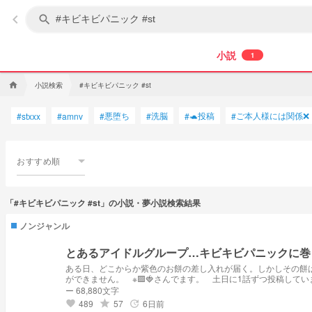
keyboard_arrow_left
search
小説
1
小説検索
#キビキビパニック #st
home
悪堕ち
洗脳
🐢投稿
ご本人様には関係❌
#
stxxx
#
amnv
#
#
#
#
おすすめ順
「#キビキビパニック #st」の小説・夢小説検索結果
ノンジャンル
とあるアイドルグループ…キビキビパニックに巻き
ある日、どこからか紫色のお餅の差し入れが届く。しかしその餅は… ※キビキビパニックとは、ポケモンSVの番外編です。詳しくは調べてみてくださいな ※⬜️⚔️さん、snxt・trxpの皆さんは作者の都合（知識不足）
ができません。 ※🟪🍓さんでます。 土日に1話ずつ投稿して
ー 68,880文字
489
57
6日前
grade
update
favorite