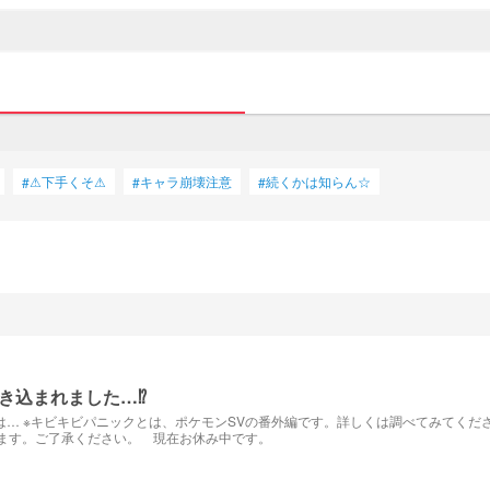
⚠下手くそ⚠
キャラ崩壊注意
続くかは知らん☆
#
#
#
込まれました…⁉︎
により出すこと
います。ご了承ください。 現在お休み中です。