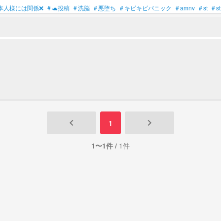
本人様には関係❌
#
🐢投稿
#
洗脳
#
悪堕ち
#
キビキビパニック
#
amnv
#
st
#
s
keyboard_arrow_left
keyboard_arrow_right
1
1〜1件 /
1件