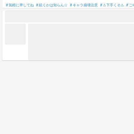
#
気軽に💬してね
#
続くかは知らん☆
#
キャラ崩壊注意
#
⚠下手くそ⚠
#
ご