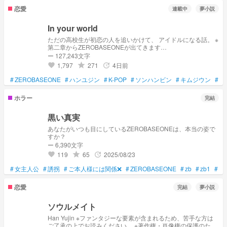
恋愛
連載中
夢小説
In your world
ただの高校生が初恋の人を追いかけて、 アイドルになる話。 ※
第二章からZEROBASEONEが出てきます
https://novel.prcm.jp/novel/ptKglW3w0rE6zFlxBwnE ↑ And I の
ー 127,243文字
続編です
1,797
271
4日前
grade
update
favorite
#
ZEROBASEONE
#
ハンユジン
#
K-POP
#
ソンハンビン
#
キムジウン
#
ジ
ホラー
完結
黒い真実
あなたがいつも目にしているZEROBASEONEは、本当の姿で
すか？
ー 6,390文字
119
65
2025/08/23
grade
update
favorite
#
女主人公
#
誘拐
#
ご本人様には関係❌
#
ZEROBASEONE
#
zb
#
zb1
#
ソ
恋愛
完結
夢小説
ソウルメイト
Han Yujin ※ファンタジーな要素が含まれるため、苦手な方は
ご了承の上でお読みください。 ※著作権・肖像権の保護のた