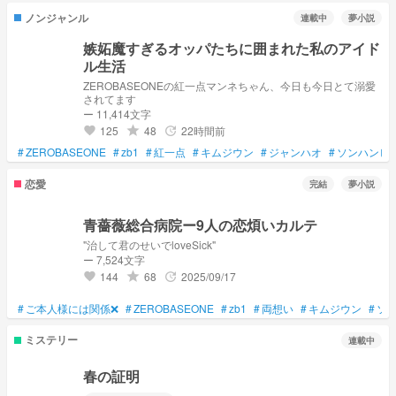
ノンジャンル
連載中
夢小説
嫉妬魔すぎるオッパたちに囲まれた私のアイド
ル生活
ZEROBASEONEの紅一点マンネちゃん、今日も今日とて溺愛
されてます
ー 11,414文字
125
48
22時間前
grade
update
favorite
#
ZEROBASEONE
#
zb1
#
紅一点
#
キムジウン
#
ジャンハオ
#
ソンハンビ
恋愛
完結
夢小説
青薔薇総合病院ー9人の恋煩いカルテ
"治して君のせいでloveSick"
ー 7,524文字
144
68
2025/09/17
grade
update
favorite
#
ご本人様には関係❌
#
ZEROBASEONE
#
zb1
#
両想い
#
キムジウン
#
ソ
ミステリー
連載中
春の証明