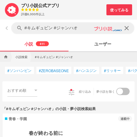
プリ小説公式アプリ
評価6,000件以上
keyboard_arrow_left
clear
search
小説
ユーザー
411
小説検索
#キムギュビン #ジャンハオ
home
ソンハンビン
ハンユジン
リッキー
パ
#
#
ZEROBASEONE
#
#
#
おすすめ順
tune
絞り込み
夢小説を除く
「#キムギュビン #ジャンハオ」の小説・夢小説検索結果
青春・学園
連載中
春が終わる前に