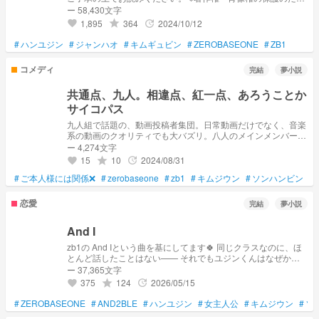
め、登場人物のアイコンはAIイラストを使用しています。
ー 58,430文字
1,895
364
2024/10/12
grade
update
favorite
#
ハンユジン
#
ジャンハオ
#
キムギュビン
#
ZEROBASEONE
#
ZB1
コメディ
完結
夢小説
共通点、九人。相違点、紅一点、あろうことか
サイコパス
九人組で話題の、動画投稿者集団。日常動画だけでなく、音楽
系の動画のクオリティでも大バズリ。八人のメインメンバー
に、一人のサブメンバー。実質リーダーの紅一点、サブメンバ
ー 4,274文字
ーが、盛大なドッキリを、男子八人に仕掛けた。 「ﾌｧｰｰｰｰｰｗ
15
10
2024/08/31
grade
update
favorite
ｗｗｗｗ」 人の心が無い、サイコパス、可愛い顔をした大魔
#
ご本人様には関係❌
王、正気を失ってる。 そんな紅一点の、盛大のサプライズ。
#
zerobaseone
#
zb1
#
キムジウン
#
ソンハンビン
#
終わるまでの、お話。 ⚠最後まで見るとちょっと悲しい系。幸
せに終わりたい人は、最後の二つは読まないで！
恋愛
完結
夢小説
And I
zb1の And Iという曲を基にしてます🍀 同じクラスなのに、ほ
とんど話したことはない—— それでもユジンくんはなぜか私
の投稿にだけ“いいね”を押し続けていた。 イケメンで有名な彼
ー 37,365文字
の視線の意味に、私は気づかないふりをして。 近いはずなの
375
124
2026/05/15
grade
update
favorite
に遠いまま終わった、“いいね”だけの未完成な恋。 ※この作品
では他のzb1メンバー出ません ※これから描く予定の続編には
#
ZEROBASEONE
#
AND2BLE
#
ハンユジン
#
女主人公
#
キムジウン
#
ソ
出てきます 自己満で書いてます