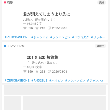
恋愛
完結
君が消えてしまうより先に
お願い、僕を痛めつけて
ー 16,045文字
596
213
2025/06/18
grade
update
favorite
#
ZEROBASEONE
#
ジャンハオ
#
ソンハンビン
#
パクゴヌク
#
リッキー
#
ノンジャンル
連載中
zb1 & a2b 短篇集
「 愛を込めて花束を . 」
ー 18,941文字
859
233
2026/08/01
grade
update
favorite
#
ZEROBASEONE
#
AND2BLE
#
ハオビン
#
ソンハンビン
#
ジャンハオ
#