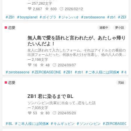
ー 257,282文字
2,667
600
2026/02/12
grade
update
favorite
#
ZB1
#
boysplanet
#
ボイプラ
#
ジャンハオ
#
zerobaseone
#
zb1
#
ZERO
恋愛
連載中
夢小説
無人島で愛を語れと言われたが、あたしゃ帰り
たいんだよ！
友人に誘われて入力したフォーム。それはアイドルとの番組の
出演フォームだった。何故か私だけが当選し、他の八人の美人
と、無人島に向かった。没になりそうな予感がする、というか
ー 2,198文字
炎上しそうな気がするこの企画……
16
48
2024/09/07
grade
update
favorite
#
zerobaseone
#
ZEROBASEONE
#
ZB1
#
zb1
#
ご本人様には関係❌
#
キム
恋愛
完結
ZB1 君に染るまで BL
ソンハンビン(先輩)に出会って...恋をした話
ー 7,935文字
53
80
2024/05/20
grade
update
favorite
#
BL
#
ご本人様には関係❌
#
キムギュビン
#
ソンハンビン
#
ZEROBASEON