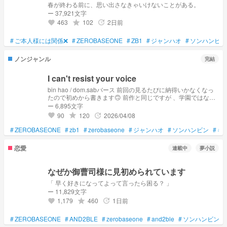
春が終わる前に、思い出さなきゃいけないことがある。
ー 37,921文字
463
102
2日前
grade
update
favorite
#
ご本人様には関係❌
#
ZEROBASEONE
#
ZB1
#
ジャンハオ
#
ソンハンビン
ノンジャンル
完結
I can't resist your voice
bin hao / dom.sabバース 前回の見るたびに納得いかなくなっ
たので初めから書きます🙃 前作と同じですが 、学園ではなく
学校(高校)にしようと思います！ ※ 年齢操作 、キャラの解釈違
ー 6,895文字
いあります 他のメンバーも頑張って出します🌝
90
120
2026/04/08
grade
update
favorite
#
ZEROBASEONE
#
zb1
#
zerobaseone
#
ジャンハオ
#
ソンハンビン
#
キ
恋愛
連載中
夢小説
なぜか御曹司様に見初められています
「 早く好きになってよって言ったら困る？ 」
ー 11,829文字
1,179
460
1日前
grade
update
favorite
#
ZEROBASEONE
#
AND2BLE
#
zerobaseone
#
and2ble
#
ソンハンビン
#