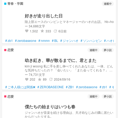
青春・学園
連載中
好きが走り出した日
陸上部エースのハンビンとマネージャーのハオのお話。 hb×ho
ー 34,686文字
1,502
333
6日前
grade
update
favorite
#
zb1
#
zerobaseone
#
nmmn
#
BL
#
ジャンハオ
#
ソンハンビン
#
ハオビ
恋愛
連載中
夢小説
幼き紅き、華が散るまでに、君とまた
kim ji woong 私に手を差し伸べてくれたあなたは、一体、どん
な気持ちだったの？ 「会いたい」 「また会ってくれる？」 高
校演劇の頂点に立った作品を書いた事で、一躍有名になった。
ー 74,731文字
だが私は受験に集中する為、一つだけの番組に出る事を承諾し
202
89
2024/09/16
grade
update
favorite
た。会う事の無い人たちを対面させるという、ネット番組。対
談で、楽だろうと思った。 相手に選ばれたのは、つい先日結
#
ご本人様には関係❌
#
ZEROBASEONE
#
ZB1
#
zerobaseone
#
zb1
#
キム
成されたアイドルグループ。俗世に疎い私は、彼らについて何
も知らなかった。味方の居ない都会で、私はライトの下に躍り
恋愛
連載中
夢小説
出た。
僕たちの始まりはいつも春
ジャンハオが音楽を続ける理由は、天才幼なじみの隣に居たい
からだったりする。