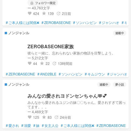
lock
フォロワー限定
ー 43,763文字
424
139
2日前
grade
update
favorite
#
ご本人様には関係❌
#
ZEROBASEONE
#
ソンハンビン
#
ジャンハオ
#
キ
ノンジャンル
連載中
ZEROBASEONE家族
彼らと一緒に、忘れられない家族の物語を目撃しよう。
ー 5,212文字
44
22
13時間前
grade
update
favorite
#
ZEROBASEONE
#
AND2BLE
#
ソンハンビン
#
キムジウン
#
ジャンハオ
ノンジャンル
連載中
夢小説
みんなの愛されヨドンセンちゃん🫶💕
みんなから愛されるユジンの妹〇〇ちゃん。愛されすぎて困っ
てます。。。
ー 4,469文字
125
83
24分前
grade
update
favorite
#
愛され
#
溺愛
#
妹
#
女主人公
#
ご本人様には関係❌
#
ZEROBASEONE
#