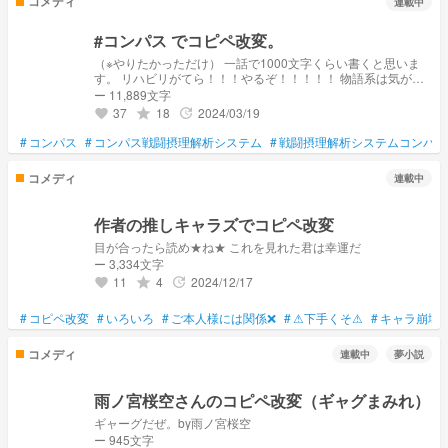
コメディ
連載中
#コンパス でコピペ改変。
（※やりたかっただけ） 一話で1000文字くらい書くと思いま
す。 リハビリがてら！！！やるぞ！！！！！ 物語系は気が向
いたら書くかもしれなくなくなくなくなくなく（以下略） す
ー 11,889文字
っごくキャラ崩壊。コピペだもの。
37
18
2024/03/19
grade
update
favorite
#
コンパス
#
コンパス戦闘摂理解析システム
#
戦闘摂理解析システムコンパス
コメディ
連載中
作者の推しキャラズでコピペ改変
目が合ったら読め★ね★ これを見れた君は幸運だ
ー 3,334文字
11
4
2024/12/17
grade
update
favorite
#
コピペ改変
#
いろいろ
#
ご本人様には関係❌
#
⚠下手くそ⚠
#
キャラ崩壊
コメディ
連載中
夢小説
雨ノ宮桜空さんのコピペ改変（ギャグまみれ）
ギャーグだぜ。by雨ノ宮桜空
ー 945文字