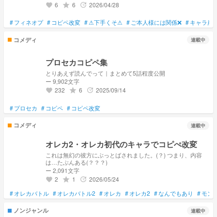
6
6
2026/04/28
grade
update
favorite
#
フィネオプ
#
コピペ改変
#
⚠下手くそ⚠
#
ご本人様には関係❌
#
キャラ崩
コメディ
連載中
プロセカコピペ集
とりあえず読んでって｜まとめて5話程度公開
ー 9,902文字
232
6
2025/09/14
grade
update
favorite
#
プロセカ
#
コピペ
#
コピペ改変
コメディ
連載中
オレカ2・オレカ初代のキャラでコピぺ改変
これは無幻の彼方にぶっとばされました。(？) つまり、内容
は…たぶんある(？？？)
ー 2,091文字
2
1
2026/05/24
grade
update
favorite
#
オレカバトル
#
オレカバトル2
#
オレカ
#
オレカ2
#
なんでもあり
#
モン
ノンジャンル
連載中