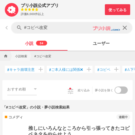
プリ小説公式アプリ
評価6,000件以上
keyboard_arrow_left
clear
search
小説
ユーザー
54
小説検索
#コピペ改変
home
add
add
add
キャラ崩壊注意
ご本人様には関係❌
コピペ
⚠下
#
#
#
#
おすすめ順
tune
絞り込み
夢小説を除く
「#コピペ改変」の小説・夢小説検索結果
コメディ
連載中
推しにいろんなところから引っ張ってきたコピ
ペネタをやらせよう