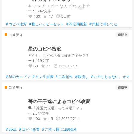
キ ャ ッ チ コ ピ ー な ん て ね ぇ よ ☆
ー 59,242文字
163
17
3日前
grade
update
favorite
#
コピペ改変
#
推しハッピーセット
#
不定期更新
#
気軽に💬してね
コメディ
連載中
星のコピペ改変
どうも、コピペネタは好きですか？？
ー 1,469文字
58
11
2026/07/31
grade
update
favorite
#
星のカービィ
#
キャラ崩壊
#
二次創作
#
暇潰し
#
パクリじゃない。オマー
コメディ
連載中
苺の王子達によるコピペ改変
🗣『 来週の火曜日って何曜日？ 』
ー 2,814文字
103
15
2026/07/11
grade
update
favorite
#
stxxx
#
コピペ改変
#
ご本人様には関係❌