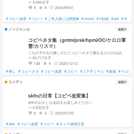
ー 3,494文字
6
8
2024/09/01
grade
update
favorite
#
コピペ改変
#
コピペ
#
ご本人様には関係❌
#
mmmr
#
ntjo組
#
pkt
#
rd
#
ノンジャンル
連載中
コピペネタ集（gntm/prsk/hpmi/OC/ケロロ軍
曹/カリスマ）
うちの子や主の推しがただコピペネタで暴れるだけのお話。
ー 60,717文字
138
9
2025/12/12
grade
update
favorite
#
推し
#
コピペネタ
#
コピペ改変
#
コピペ
#
⚠下手くそ⚠
#
銀魂
#
ケロロ
コメディ
連載中
skfnの日常【コピペ改変集】
skfnのおかしな会話をお楽しみください
ー 4,532文字
6
4
2023/07/25
grade
update
favorite
#
skfn
#
コピペ改変
#
コピペ
#
キャラ崩壊注意