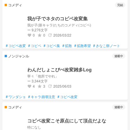
コメディ
完結
我が子でネタのコピペ改変集
我が子(新キャラ)たちのコメディ(コピペ)
ー 9,276文字
0
0
2026/03/22
grade
update
favorite
#
コピペ改変
#
コピペ
#
コピペ集
#
拡散
#
拡散希望
#
きなこ餅ノート
ノンジャンル
連載中
わんだしょこぴぺ改変雑多Log
寧々「他所でやれ」
ー 3,344文字
4
3
2025/06/03
grade
update
favorite
#
ワンダショ
#
キャラ崩壊注意
#
コピペ改変
コメディ
連載中
コピペ改変こそ原点にして頂点だよな
特になし