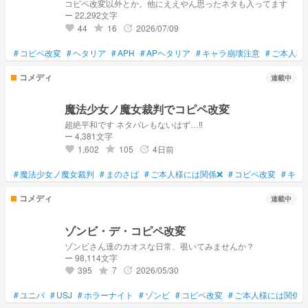
コピペ改変以外とか。他にええやん思ったネタも入ってます
ー 22,292文字
44
16
2026/07/09
grade
update
favorite
#
コピペ改変
#
ヘタリア
#
APH
#
APヘタリア
#
キャラ崩壊注意
#
ご本人様
コメディ
連載中
魔法少女ノ魔女裁判でコピペ改変
超絶平和です ネタバレもないはず…‼
ー 4,381文字
1,602
105
4日前
grade
update
favorite
#
魔法少女ノ魔女裁判
#
まのさば
#
ご本人様には関係❌
#
コピペ改変
#
キャ
コメディ
連載中
ゾンビ・デ・コピペ改変
ゾンビさん達のカオスな日常、覗いてみませんか？
ー 98,114文字
395
7
2026/05/30
grade
update
favorite
#
ユニバ
#
USJ
#
ホラーナイト
#
ゾンビ
#
コピペ改変
#
ご本人様には関係❌