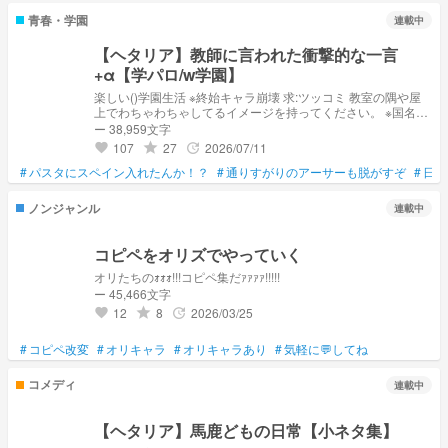
青春・学園
連載中
【ヘタリア】教師に言われた衝撃的な一言
+α【学パロ/w学園】
楽しい()学園生活 ※終始キャラ崩壊 求:ツッコミ 教室の隅や屋
上でわちゃわちゃしてるイメージを持ってください。 ※国名呼
びだったり人名呼びだったりします cpなしです。
ー 38,959文字
107
27
2026/07/11
grade
update
favorite
#
パスタにスペイン入れたんか！？
#
通りすがりのアーサーも脱がすぞ
#
日本
ノンジャンル
連載中
コピペをオリズでやっていく
オリたちのｫｫｫ!!!コピペ集だｧｧｧｧ!!!!!
ー 45,466文字
12
8
2026/03/25
grade
update
favorite
#
コピペ改変
#
オリキャラ
#
オリキャラあり
#
気軽に💬してね
コメディ
連載中
【ヘタリア】馬鹿どもの日常【小ネタ集】