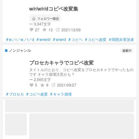
w/r/w/r/dコピペ改変集
lock
フォロワー限定
ー 3,347文字
27
13
2021/12/09
grade
update
favorite
#
w／r／w／r／d
#
wrwrd!
#
wrwrd
#
コピペ
#
コピペ改変
#
関西弁実況者
#
ノンジャンル
連載中
プロセカキャラでコピペ改変
タイトルのとおり、コピペ改変をプロセカキャラでやったもの
です キャラ崩壊注意かも？
ー 2,565文字
5
9
2021/09/27
grade
update
favorite
#
プロセカ
#
コピペ改変
#
キャラ崩壊