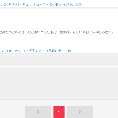
主人公
#
サトシ
#
ゴウ
#
ゴーストポケモン
#
ガラル地方
モン
#
オニオン
#
⚠下手くそ⚠
#
気軽に💬してね
keyboard_arrow_left
keyboard_arrow_right
1