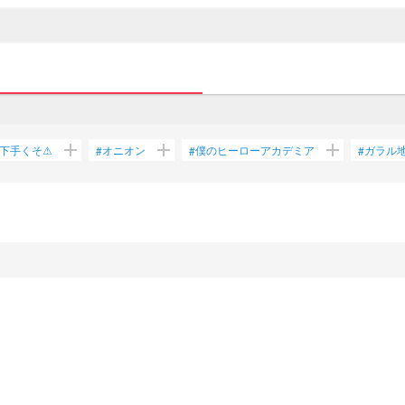
add
add
add
下手くそ⚠
オニオン
僕のヒーローアカデミア
ガラル
#
#
#