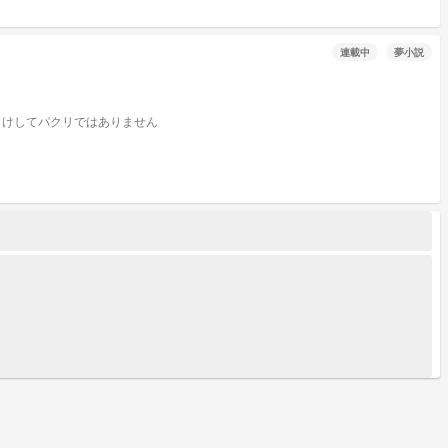
連載中
夢小説
ある日『両親が死んだ』 交通事故だった。しかし親戚は私の個性と結びつけ私のせいだど言いつけた 私は『疫病神』らしい 私は『人間じゃない』 けしてパクリではありません