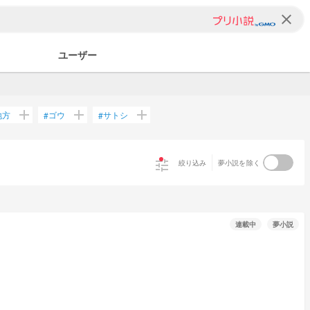
clear
ユーザー
add
add
add
地方
ゴウ
サトシ
#
#
tune
絞り込み
夢小説を除く
連載中
夢小説