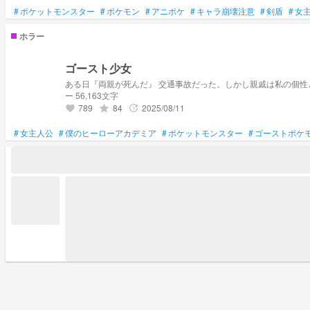
#
ポケットモンスター
#
ポケモン
#
アニポケ
#
キャラ崩壊注意
#
剣盾
#
女
ホラー
ゴースト少女
ー 56,163文字
789
84
2025/08/11
grade
update
favorite
#
女主人公
#
僕のヒーローアカデミア
#
ポケットモンスター
#
ゴーストポケ