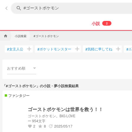
keyboard_arrow_left
search
小説
2
小説検索
#ゴーストポケモン
home
add
add
add
女主人公
ポケットモンスター
気軽に💬してね
⚠
#
#
#
#
おすすめ順
「#ゴーストポケモン」の小説・夢小説検索結果
ファンタジー
ゴーストポケモンは世界を救う！！
ゴーストポケモン。BIG LOVE
ー 954文字
2
8
2025/05/17
grade
update
favorite