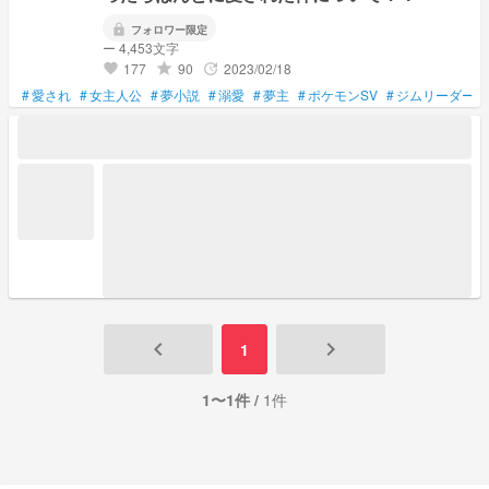
lock
フォロワー限定
ー 4,453文字
177
90
2023/02/18
grade
update
favorite
#
愛され
#
女主人公
#
夢小説
#
溺愛
#
夢主
#
ポケモンSV
#
ジムリーダー
keyboard_arrow_left
keyboard_arrow_right
1
1〜1件 /
1件