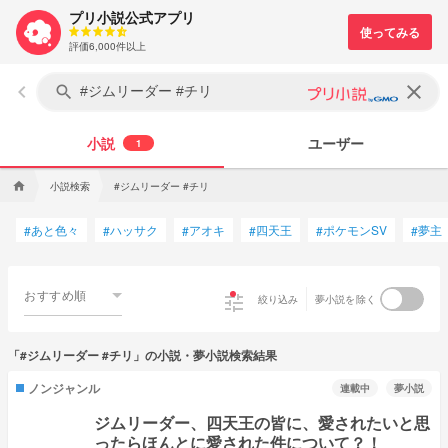
プリ小説公式アプリ
評価6,000件以上
keyboard_arrow_left
clear
search
小説
ユーザー
1
小説検索
#ジムリーダー #チリ
home
あと色々
ハッサク
アオキ
四天王
ポケモンSV
夢主
#
#
#
#
#
#
おすすめ順
tune
絞り込み
夢小説を除く
「#ジムリーダー #チリ」の小説・夢小説検索結果
ノンジャンル
連載中
夢小説
ジムリーダー、四天王の皆に、愛されたいと思
ったらほんとに愛された件について？！