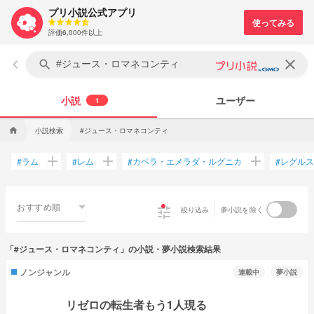
プリ小説公式アプリ
評価6,000件以上
keyboard_arrow_left
clear
search
小説
ユーザー
1
小説検索
#ジュース・ロマネコンティ
home
add
add
add
ラム
レム
カペラ・エメラダ・ルグニカ
レグルス
#
#
#
#
おすすめ順
tune
絞り込み
夢小説を除く
「#ジュース・ロマネコンティ」の小説・夢小説検索結果
ノンジャンル
連載中
夢小説
リゼロの転生者もう1人現る