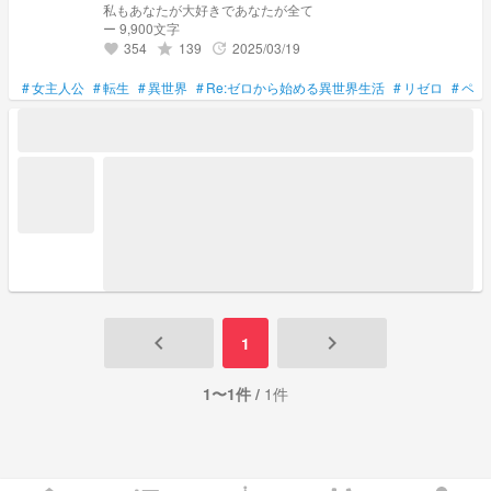
私もあなたが大好きであなたが全て
ー 9,900文字
354
139
2025/03/19
grade
update
favorite
#
女主人公
#
転生
#
異世界
#
Re:ゼロから始める異世界生活
#
リゼロ
#
ペテ
keyboard_arrow_left
keyboard_arrow_right
1
1〜1件 /
1件