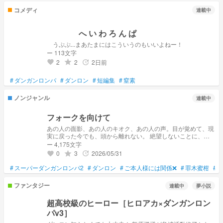
チャットでも ミニシナリオを展開予定です。
コメディ
連載中
へ い わ ろ ん ぱ
うぷぷ...まあたまにはこういうのもいいよねー！
ー 113文字
2
2
2日前
grade
update
favorite
#
ダンガンロンパ
#
ダンロン
#
短編集
#
窒素
ノンジャンル
連載中
フォークを向けて
あの人の面影、あの人のキオク、あの人の声。目が覚めて、現
実に戻った今でも、頭から離れない。 絶望しないことに、絶
望してしまいそう＿＿＿＿ ※この話はスーパーダンガンロンパ
ー 4,175文字
2の罪木蜜柑ちゃんが主人公のお話です。ネタバレ含みます。
0
3
2026/05/31
grade
update
favorite
捏造が多いです。キャラ崩壊、口調迷子、解釈違い、誤字脱字
などが含まれるかもしれません。また、ダンロンのすべてを追
#
スーパーダンガンロンパ2
#
ダンロン
#
ご本人様には関係❌
#
罪木蜜柑
#
えているわけではありません。 時系列的には、仮想空間から
脱した後となっています。
ファンタジー
連載中
夢小説
超高校級のヒーロー［ヒロアカ×ダンガンロン
パv3］