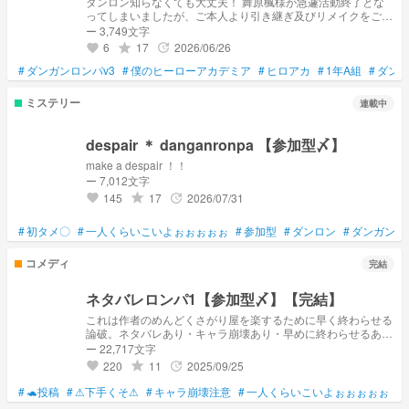
ダンロン知らなくても大丈夫！ 舞原楓様が急遽活動終了とな
ってしまいましたが、ご本人より引き継ぎ及びリメイクをご依
頼されましたため作りました。パクリではございません
ー 3,749文字
6
17
2026/06/26
grade
update
favorite
#
ダンガンロンパv3
#
僕のヒーローアカデミア
#
ヒロアカ
#
1年A組
#
ダン
ミステリー
連載中
despair ＊ danganronpa 【参加型〆】
make a despair ！！
ー 7,012文字
145
17
2026/07/31
grade
update
favorite
#
初タメ〇
#
一人くらいこいよぉぉぉぉぉ
#
参加型
#
ダンロン
#
ダンガンロ
コメディ
完結
ネタバレロンパ1【参加型〆】【完結】
これは作者のめんどくさがり屋を楽するために早く終わらせる
論破。ネタバレあり・キャラ崩壊あり・早めに終わらせるあり
の3点セットの物語である。 続編2↓
ー 22,717文字
https://novel.prcm.jp/novel/4Dls8Mv2DXVpP9LqnV28 続編3↓
220
11
2025/09/25
grade
update
favorite
現在創作中
#
🐢投稿
#
⚠下手くそ⚠
#
キャラ崩壊注意
#
一人くらいこいよぉぉぉぉぉ
#