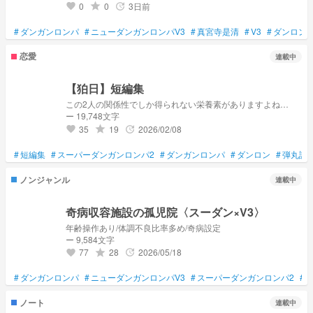
0
0
3日前
grade
update
favorite
#
ダンガンロンパ
#
ニューダンガンロンパV3
#
真宮寺是清
#
V3
#
ダンロン
恋愛
連載中
【狛日】短編集
この2人の関係性でしか得られない栄養素がありますよね…
ー 19,748文字
35
19
2026/02/08
grade
update
favorite
#
短編集
#
スーパーダンガンロンパ2
#
ダンガンロンパ
#
ダンロン
#
弾丸論
ノンジャンル
連載中
奇病収容施設の孤児院〈スーダン×V3〉
年齢操作あり/体調不良比率多め/奇病設定
ー 9,584文字
77
28
2026/05/18
grade
update
favorite
#
ダンガンロンパ
#
ニューダンガンロンパV3
#
スーパーダンガンロンパ2
#
ノート
連載中