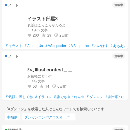
ノート
連載中
イラスト部屋3
表紙はころころかわるよ
ー 1,469文字
203
29
2日前
grade
update
favorite
#
イラスト
#
AmongUs
#
VSimposter
#
VSimpostor
#
ぶいぽす
#
あもあす
ノート
連載中
꒰ঌ 𓈒 Illust contest＿＿
お気軽にどうぞ!!
ー 447文字
53
14
6日前
grade
update
favorite
#
気軽に💬してね
#
イラコン
#
誰でも来てねん☆
#
ダンロン
#
刻の暇つぶし
「#ダンロン」を検索した人はこんなワードでも検索しています
幸福刑
ダンガンロンパクロスオーバー
活動報告