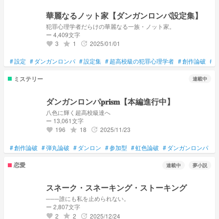
華麗なるノット家【ダンガンロンパ設定集】
犯罪心理学者だらけの華麗なる一族・ノット家。
ー 4,409文字
3
1
2025/01/01
grade
update
favorite
#
設定
#
ダンガンロンパ
#
設定集
#
超高校級の犯罪心理学者
#
創作論破
#
ミステリー
連載中
ダンガンロンパ𝐩𝐫𝐢𝐬𝐦【本編進行中】
八色に輝く超高校級達へ
ー 13,061文字
196
18
2025/11/23
grade
update
favorite
#
創作論破
#
弾丸論破
#
ダンロン
#
参加型
#
虹色論破
#
ダンガンロンパ
恋愛
連載中
夢小説
スネーク・スネーキング・ストーキング
───誰にも私を止められない。
ー 2,807文字
2
2
2025/12/24
grade
update
favorite