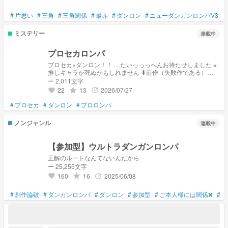
#
片思い
#
三角
#
三角関係
#
最赤
#
ダンロン
#
ニューダンガンロンパV3
#
ミステリー
連載中
プロセカロンパ
プロセカ×ダンロン！！ …たいっっっへんお待たせしました ※
推しキャラが死ぬかもしれません ⬇前作（失敗作である）
https://novel.prcm.jp/novel/tnqP1j2yCz0JgmnuoUPO
ー 2,011文字
22
13
2026/07/27
grade
update
favorite
#
プロセカ
#
ダンロン
#
プロロンパ
ノンジャンル
連載中
【参加型】ウルトラダンガンロンパ
正解のルートなんてないんだから
ー 25,255文字
160
16
2025/06/08
grade
update
favorite
#
創作論破
#
ダンガンロンパ
#
ダンロン
#
参加型
#
ご本人様には関係❌
#
⚠