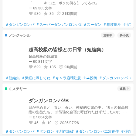
「 ―――キミは、ボクの何を知ってるの」
ー 69,303文字
530
35
21時間前
grade
update
favorite
#
ダンガンロンパ
#
スーパーダンガンロンパ2
#
スーダン
#
狛枝凪斗
#
ダン
ノンジャンル
連載中
夢小説
超高校級の皆様との日常（短編集）
超高校級の短編集
ー 60,811文字
629
135
2時間前
grade
update
favorite
#
短編集
#
気軽に💬してね
#
キャラ崩壊注意
#
🐢投稿
#
ダンガンロンパ
#
ミステリー
連載中
ダンガンロンパ√B
目が覚めると、青い、蒼い、神秘的な館の中。 16人の超高校
級の生徒たち。 才能強化合宿に呼ばれたはずだったのに...
「ここから出るためには、誰かを殺してもらいまーす！」 殺
ー 27,664文字
せ、生きろ。これは１つのコロシアイ。 本作は、ダンガンロ
45
10
2026/07/26
grade
update
favorite
ンパ 二次創作作品になります。シリーズのネタバレを含みま
すので注意。 また、本企画は共同開発となっており、ライタ
#
ダンガンロンパ
#
ダンロン
#
創作論破
#
ダンガンロンパ二次創作
#
弾丸論
ー以外に各キャラ16名の作者様が存在します。 LINEオープン