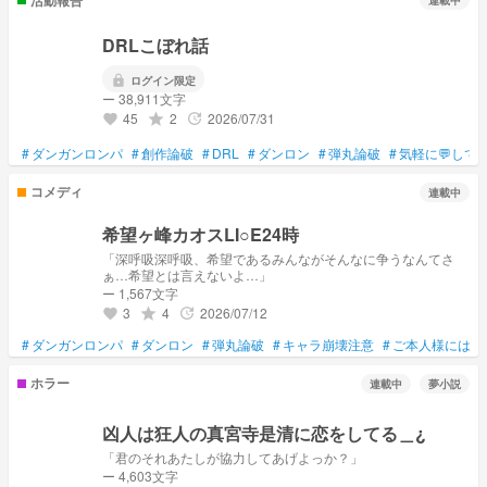
連載中
DRLこぼれ話
lock
ログイン限定
ー 38,911文字
45
2
2026/07/31
grade
update
favorite
#
ダンガンロンパ
#
創作論破
#
DRL
#
ダンロン
#
弾丸論破
#
気軽に💬して
コメディ
連載中
希望ヶ峰カオスLI○E24時
「深呼吸深呼吸、希望であるみんながそんなに争うなんてさ
ぁ…希望とは言えないよ…」
ー 1,567文字
3
4
2026/07/12
grade
update
favorite
#
ダンガンロンパ
#
ダンロン
#
弾丸論破
#
キャラ崩壊注意
#
ご本人様には関
ホラー
連載中
夢小説
凶人は狂人の真宮寺是清に恋をしてる＿¿
「君のそれあたしが協力してあげよっか？」
ー 4,603文字