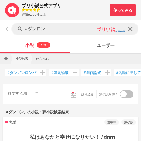
プリ小説公式アプリ
評価6,000件以上
keyboard_arrow_left
clear
search
小説
ユーザー
303
小説検索
#ダンロン
home
add
add
add
ダンガンロンパ
弾丸論破
創作論破
気軽に💬し
#
#
#
#
おすすめ順
tune
絞り込み
夢小説を除く
「#ダンロン」の小説・夢小説検索結果
恋愛
連載中
夢小説
私はあなたと幸せになりたい！ / dnrn