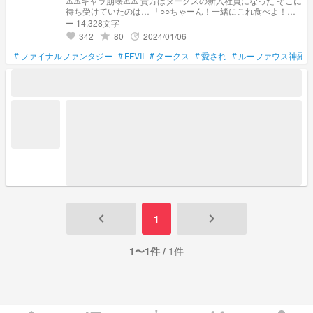
⚠️⚠️キャラ崩壊⚠️⚠️ 貴方はタークスの新入社員になった そこに
待ち受けていたのは… 「○○ちゃーん！一緒にこれ食べよ！」
「俺の嫁はいつでも可愛いな」 「お前は私の妻だろ…？」 貴
ー 14,328文字
方は皆に愛されちゃったみたいです ほぼ会話です ※アンジール
342
80
2024/01/06
grade
update
favorite
とジェネシスよくわかんないです…
#
ファイナルファンタジー
#
FFVII
#
タークス
#
愛され
#
ルーファウス神羅
keyboard_arrow_left
keyboard_arrow_right
1
1〜1件 /
1件