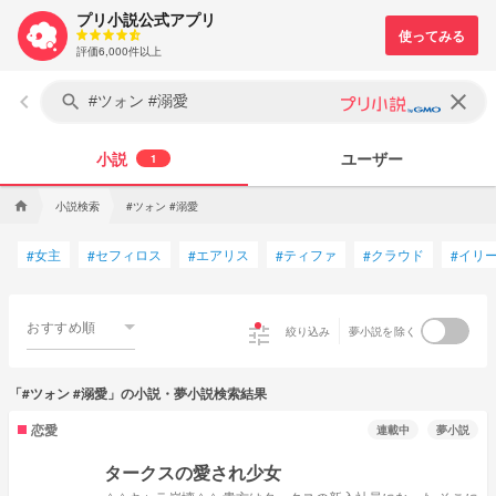
プリ小説公式アプリ
評価6,000件以上
keyboard_arrow_left
clear
search
小説
ユーザー
1
小説検索
#ツォン #溺愛
home
女主
セフィロス
エアリス
ティファ
クラウド
イリ
#
#
#
#
#
#
おすすめ順
tune
絞り込み
夢小説を除く
「#ツォン #溺愛」の小説・夢小説検索結果
恋愛
連載中
夢小説
タークスの愛され少女