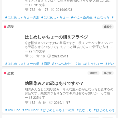
ってきた貴方 どのような生活を送るのだろうか 人物 はじめし
ゃちょー たなっち やふへゐくん だいちぃ トマトクン etc
ー 17,791文字
732
178
2019/03/03
grade
update
favorite
#
はじめしゃちょーの畑
#
はじめしゃちょー
#
やふへゐ先生
#
たなっち
#
だ
恋愛
連載中
はじめしゃちょーの畑＆フラベジ
今は旧畑メンバーだけの登場ですが、後々フラベジ新メンバー
も登場させるつもりです ちょっとBLありなので苦手な方はお
控えすることをオススメします🙇
ー 22,176文字
56
16
2021/05/11
grade
update
favorite
#
はじめしゃちょーの畑
#
恋愛
#
やふへゐ先生
#
はじめしゃちょー
#
だいち
恋愛
連載中
夢小説
幼馴染みとの恋はありですか？
畑のみんなとは幼馴染み！そんな主人公がたなっちと恋するの
お話です。純愛のつもりなのでキスは有るか無いか…って感じ
です。 初投稿なので温かい目で見てください🙇‍♂️
ー 18,235文字
182
64
2019/11/17
grade
update
favorite
#
YouTube
#
YouTuber
#
はじめしゃちょーの畑
#
たなっち
#
はじめしゃち