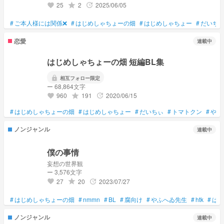
25
2
2025/06/05
grade
update
favorite
#
ご本人様には関係❌
#
はじめしゃちょーの畑
#
はじめしゃちょー
#
だいち
恋愛
連載中
はじめしゃちょーの畑 短編BL集
lock
相互フォロー限定
ー 68,864文字
960
191
2020/06/15
grade
update
favorite
#
はじめしゃちょーの畑
#
はじめしゃちょー
#
だいちぃ
#
トマトクン
#
やふ
ノンジャンル
連載中
僕の事情
妄想の世界観
ー 3,576文字
27
20
2023/07/27
grade
update
favorite
#
はじめしゃちょーの畑
#
nmmn
#
BL
#
腐向け
#
やふへゐ先生
#
htk
#
はじ
ノンジャンル
連載中