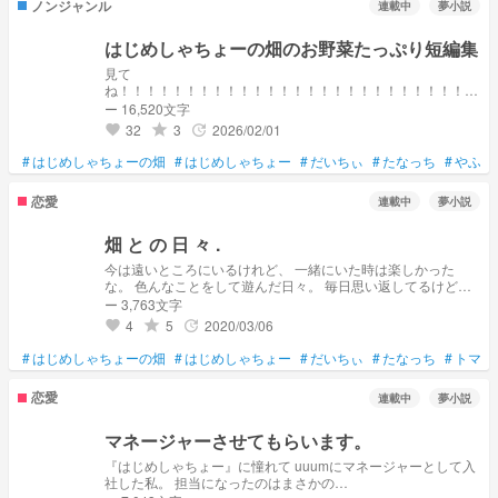
ノンジャンル
連載中
夢小説
はじめしゃちょーの畑のお野菜たっぷり短編集
見て
ね！！！！！！！！！！！！！！！！！！！！！！！！！！！
！！！！！！！！！！
ー 16,520文字
32
3
2026/02/01
grade
update
favorite
#
はじめしゃちょーの畑
#
はじめしゃちょー
#
だいちぃ
#
たなっち
#
やふへ
恋愛
連載中
夢小説
畑 と の 日 々 .
今は遠いところにいるけれど、 一緒にいた時は楽しかった
な。 色んなことをして遊んだ日々。 毎日思い返してるけど、
やっぱり別れたあの日が辛くなる。 ”恋”もしたっけ。 本気で好
ー 3,763文字
きになって、告白も……。 本当に毎日みんなと遊ぶのが楽し
4
5
2020/03/06
grade
update
favorite
くて、嫌なことがあっても忘れられた。 今はそうじゃないけ
れど、 YouTubeを見れば 前と同じように…忘れられる。
#
はじめしゃちょーの畑
#
はじめしゃちょー
#
だいちぃ
#
たなっち
#
トマト
恋愛
連載中
夢小説
マネージャーさせてもらいます。
『はじめしゃちょー』に憧れて uuumにマネージャーとして入
社した私。 担当になったのはまさかの…