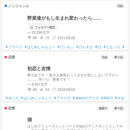
ノンジャンル
完結
野菜達がもし生まれ変わったら……
lock
フォロワー限定
ー 22,296文字
48
15
2021/05/25
grade
update
favorite
#
フラベジ
#
はじめしゃちょー
#
だいちぃ
#
けんすけ
#
凸
#
たなっち
#
ト
恋愛
完結
夢小説
初恋と友情
夢小説です！ 多少人格変わってますが気にしないで下さい
ぃ…。 学パロ、青春です！
ー 8,541文字
66
24
2022/06/03
grade
update
favorite
#
ゆうた
#
はじめしゃちょー
#
アマリザ
#
永ennのアリス
#
NICO
#
やまと
恋愛
連載中
夢小説
畑
はじめアミューズメントパーク(hap)のアシスタントとしてや