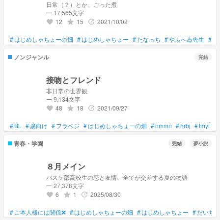
日常（？）とか、ごった煮
ー 17,565文字
12
15
2021/10/02
grade
update
favorite
#
はじめしゃちょーの畑
#
はじめしゃちょー
#
たなっち
#
やふへゐ先生
#
ト
ノンジャンル
完結
接吻とフレンド
非日常の世界観
ー 9,134文字
48
18
2021/09/27
grade
update
favorite
#
BL
#
腐向け
#
フラベジ
#
はじめしゃちょーの畑
#
nmmn
#
hrbj
#
tmyf
#
青春・学園
完結
夢小説
８月メイン
バスケ部高校生の恋と友情、全てが交差する夏の物語
ー 27,378文字
6
1
2025/08/30
grade
update
favorite
#
ご本人様には関係❌
#
はじめしゃちょーの畑
#
はじめしゃちょー
#
だいち