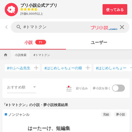
プリ小説公式アプリ
評価6,000件以上
keyboard_arrow_left
clear
search
小説
ユーザー
71
小説検索
#トマトクン
home
add
add
a
やふへゐ先生
はじめしゃちょーの畑
はじめしゃちょー
#
#
#
おすすめ順
tune
絞り込み
夢小説を除く
「#トマトクン」の小説・夢小説検索結果
ノンジャンル
完結
夢小説
はーたーけ、短編集