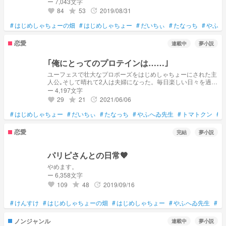
ー 7,043文字
84
53
2019/08/31
grade
update
favorite
#
はじめしゃちょーの畑
#
はじめしゃちょー
#
だいちぃ
#
たなっち
#
やふへ
恋愛
連載中
夢小説
｢俺にとってのプロテインは……｣
ユーフェスで壮大なプロポーズをはじめしゃちょーにされた主
人公｡そして晴れて2人は夫婦になった。毎日楽しい日々を過ご
していた2人だがあるきっかけで亀裂が入り始める… ※この物
ー 4,197文字
語はフィクションです。 登場人物とは一切関係はありませ
29
21
2021/06/06
grade
update
favorite
ん。
#
はじめしゃちょー
#
だいちぃ
#
たなっち
#
やふへゐ先生
#
トマトクン
#
恋愛
完結
夢小説
パリピさんとの日常🧡
やめます。
ー 6,358文字
109
48
2019/09/16
grade
update
favorite
#
けんすけ
#
はじめしゃちょーの畑
#
はじめしゃちょー
#
やふへゐ先生
#
だ
ノンジャンル
連載中
夢小説