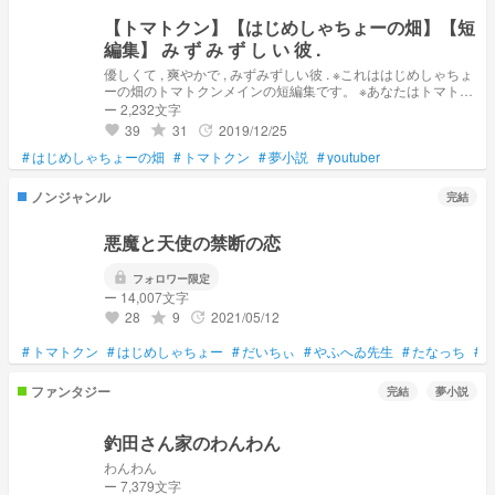
【トマトクン】【はじめしゃちょーの畑】【短
編集】 み ず み ず し い 彼 .
優しくて , 爽やかで , みずみずしい彼 . ※これははじめしゃちょ
ーの畑のトマトクンメインの短編集です。 ※あなたはトマトク
ンの彼女さんです。 ※あなたは畑のメンバーです。 ※あなたは
ー 2,232文字
トマトクンと同棲しています。 ※🔞は基本的ないです。キュン
39
31
2019/12/25
grade
update
favorite
系が多いです。 ※語彙力ないです。
#
はじめしゃちょーの畑
#
トマトクン
#
夢小説
#
youtuber
ノンジャンル
完結
悪魔と天使の禁断の恋
lock
フォロワー限定
ー 14,007文字
28
9
2021/05/12
grade
update
favorite
#
トマトクン
#
はじめしゃちょー
#
だいちぃ
#
やふへゐ先生
#
たなっち
#
ファンタジー
完結
夢小説
釣田さん家のわんわん
わんわん
ー 7,379文字