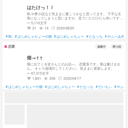
はたけっ！！
BLや夢小説など気ままに書こうかなと思ってます。 下手な文
章になってしまうと思いますが、見ていただけたら幸いです‪
(*ˊᵕˋ* )
ー 5,110文字
31
14
2020/08/20
grade
update
favorite
#
BL
#
はじめしゃちょーの畑
#
はじめしゃちょー
#
たなっち
#
やふへゐ先生
恋愛
連載中
夢小説
畑→↑↑
畑に出てくる皆さんとのお話―。 恋愛系です。🔞は書けませ
ん。 キャラ崩壊許してください。 気ままに更新します。
ー 67,315文字
1,831
206
2020/04/17
grade
update
favorite
#
はじめしゃちょーの畑
#
はじめしゃちょー
#
たなっち
#
だいちぃ
#
やふへ