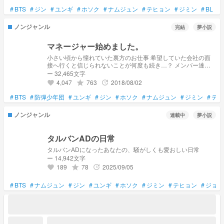
ナ、」 貴方のことを愛してた。
#
BTS
#
ジン
#
ユンギ
#
ホソク
#
ナムジュン
#
テヒョン
#
ジミン
#
BL
#
ノンジャンル
完結
夢小説
マネージャー始めました。
小さい頃から憧れていた裏方のお仕事 希望していた会社の面
接へ行くと信じられないことが何度も続き…？ メンバー達と
マネージャーの主人公はこれからどうなっていくのか！
ー 32,465文字
4,047
763
2018/08/02
grade
update
favorite
#
BTS
#
防弾少年団
#
ユンギ
#
ジン
#
ホソク
#
ナムジュン
#
ジミン
#
テヒ
ノンジャンル
連載中
夢小説
タルバンADの日常
タルバンADになったあなたの、騒がしくも愛おしい日常
ー 14,942文字
189
78
2025/09/05
grade
update
favorite
#
BTS
#
ナムジュン
#
ジン
#
ユンギ
#
ホソク
#
ジミン
#
テヒョン
#
ジョン