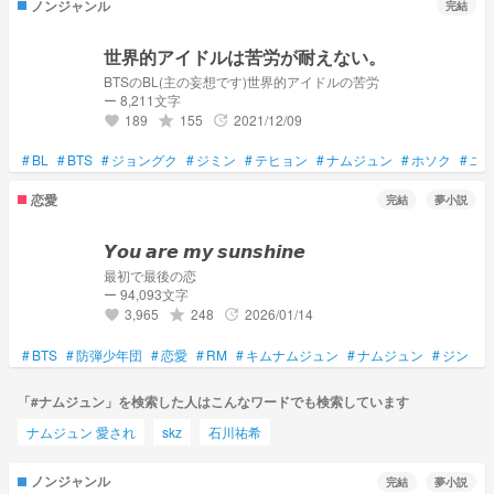
ノンジャンル
完結
世界的アイドルは苦労が耐えない。
BTSのBL(主の妄想です)世界的アイドルの苦労
ー 8,211文字
189
155
2021/12/09
grade
update
favorite
#
BL
#
BTS
#
ジョングク
#
ジミン
#
テヒョン
#
ナムジュン
#
ホソク
#
ユ
恋愛
完結
夢小説
𝙔𝙤𝙪 𝙖𝙧𝙚 𝙢𝙮 𝙨𝙪𝙣𝙨𝙝𝙞𝙣𝙚
最初で最後の恋
ー 94,093文字
3,965
248
2026/01/14
grade
update
favorite
#
BTS
#
防弾少年団
#
恋愛
#
RM
#
キムナムジュン
#
ナムジュン
#
ジン
#
「#ナムジュン」を検索した人はこんなワードでも検索しています
ナムジュン 愛され
skz
石川祐希
ノンジャンル
完結
夢小説