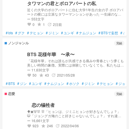
タワマンの君とボロアパートの私
近くの大学のボロアパートに住む大学1年生の女の子 ボロアパ
ートの横には立派なタワーマンションがあった 一生縁のない
場所だと思っていたけど･･･
ー 553文字
0
1
2日前
grade
update
favorite
#
bts
#
グク
#
テヒョン
#
ジミン
#
ユンギ
#
ナムジュン
#
BTSで妄想
#
⚠
ノンジャンル
完結
BTS 花様年華 〜承〜
「花様年華」それは誰もが共感できる痛みや青春という儚くも
美しい時間の象徴。実際には体験していなくても、私たちは誰
もがその‘’時代‘’の空気や感覚にいつでもタイムスリップするこ
ー 11,630文字
とができる。
50
43
2021/05/28
grade
update
favorite
#
BTS
#
ジン
#
ユンギ
#
ナムジュン
#
ホソク
#
ジミン
#
テヒョン
#
ジョン
恋愛
完結
恋の犠牲者
🐥✖️🐻🐰 🐰「ヒョンは、ジミニヒョンが好きなんでしょ？」
🐯「ジョングガ俺のこと好きじゃないんでしょ？」 すれ違っ
て、勘違いして、お互いを苦しめた。 今も、貴方が好き。 狂
ー 16,661文字
うほど愛しいんだ。 🐥「テヒョンアは、ジョングガが好きな
923
246
2022/04/06
grade
update
favorite
んだもんね、分かってるよ。俺失恋したって、」 ??「ジミ