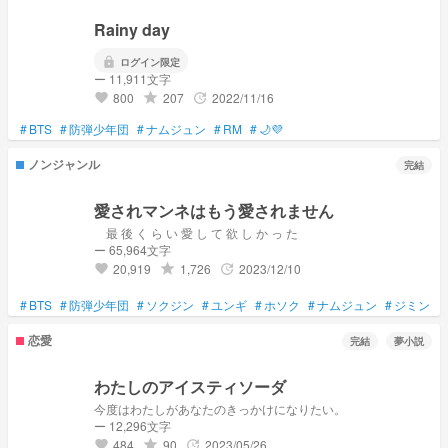
Rainy day
lock
ログイン限定
ー 11,911文字
800
207
2022/11/16
grade
update
favorite
#
BTS
#
防弾少年団
#
ナムジュン
#
RM
#
🌙💜
ノンジャンル
完結
愛されマンネはもう愛されません
最 後 く ら い 愛 し て 欲 し か っ た
ー 65,964文字
20,919
1,726
2023/12/10
grade
update
favorite
#
BTS
#
防弾少年団
#
ソクジン
#
ユンギ
#
ホソク
#
ナムジュン
#
ジミン
#
恋愛
完結
夢小説
わたしのアイスティソーダ
今度はわたしがあなたのきっかけになりたい。
ー 12,296文字
484
90
2023/05/26
grade
update
favorite