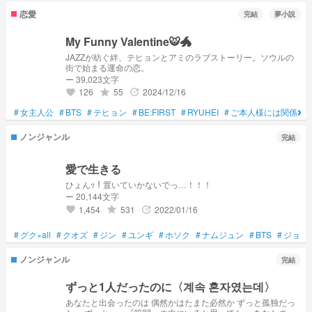
恋愛
完結
夢小説
My Funny Valentine🐯🐲
JAZZが紡ぐ絆、テヒョンとアミのラブストーリー。ソウルの
街で始まる運命の恋。
ー 39,023文字
126
55
2024/12/16
grade
update
favorite
#
女主人公
#
BTS
#
テヒョン
#
BE:FIRST
#
RYUHEI
#
ご本人様には関係❌
ノンジャンル
完結
愛で生きる
ひょんｯ！置いていかないでっ…！！！
ー 20,144文字
1,454
531
2022/01/16
grade
update
favorite
#
グク×all
#
クオズ
#
ジン
#
ユンギ
#
ホソク
#
ナムジュン
#
BTS
#
ジョン
ノンジャンル
完結
ずっと1人だったのに〈계속 혼자였는데〉
あなたと出会ったのは 偶然かはたまた必然か ずっと孤独だっ