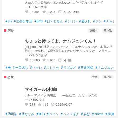
きゅん♡の袋詰め✨彼とのlessonに心が揺れてしまう💕
ー 181,628文字
23,884
1,295
2025/10/16
grade
update
favorite
#
bts
#
防弾少年団
#
BTS
#
ぱくじみん
#
ジミン
#
愛され
#
ジン
#
ナムジ
恋愛
連載中
夢小説
ちょっと待ってよ、ナムジュンくん！
[ nj ] main 🐨 世界のスーパーアイドルナムジュンが、本屋の店
員に一目惚れ。 恋愛経験ほぼゼロのナムジュンが、店員さん
とお近づきになる為に奮闘する、ヘタレで挙動不審、でも時に
ー 229,790文字
は激しく甘い、ピュアなこじらせ男子の恋愛群像劇。 🎵
15,680
1,050
5日前
grade
update
favorite
𝘛𝘩𝘦𝘮𝘢 𝘴𝘰𝘯𝘨.『𝘚𝘱𝘳𝘪𝘯𝘨 𝘋𝘢𝘺』 【🏆ﾃﾞｲﾘｰ(恋愛) 32位】
(2022/05/18) ※公開後、誤字脱字や文章の修正を入れる事があ
#
🐨
#
一目惚れ
#
ヘタレ
#
こじらせ
#
ラブコメ
#
三角関係
#
ナムジュン
#
ります、ご理解いただけると幸いです。
恋愛
完結
夢小説
マイガール(本編)
JM×ヘアメイク幼馴染 —生涯で、ただ一つの恋
ー 36,597文字
211
169
2025/02/07
grade
update
favorite
#
幼馴染
#
幼なじみ
#
BTS
#
ジミン
#
ヘアメイク
#
妄想
#
nmmn
#
防弾
#