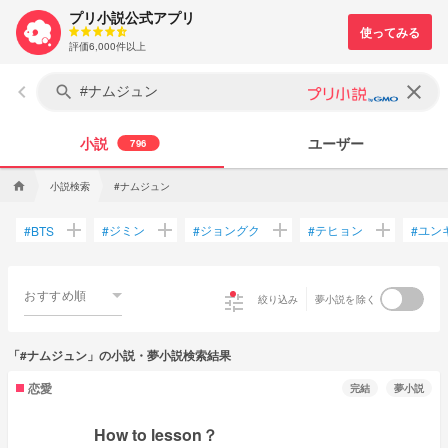
プリ小説公式アプリ
評価6,000件以上
keyboard_arrow_left
clear
search
小説
ユーザー
796
小説検索
#ナムジュン
home
add
add
add
add
ジミン
ジョングク
テヒョン
ユン
#
BTS
#
#
#
#
おすすめ順
tune
絞り込み
夢小説を除く
「#ナムジュン」の小説・夢小説検索結果
恋愛
完結
夢小説
How to lesson？