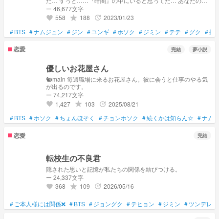
た… ずっと……『暗闇』の中にいると思ってた… あなたの
『笑顔』そして………… 『優しさ』に触れるまでは……。
ー 46,677文字
558
188
2023/01/23
grade
update
favorite
#
BTS
#
ナムジュン
#
ジン
#
ユンギ
#
ホソク
#
ジミン
#
テテ
#
グク
#
擬
恋愛
完結
夢小説
優しいお花屋さん
🐿main 毎週職場に来るお花屋さん。彼に会うと仕事のやる気
が出るのです。
ー 74,217文字
1,427
103
2025/08/21
grade
update
favorite
#
BTS
#
ホソク
#
ちょんほそく
#
チョンホソク
#
続くかは知らん☆
#
ナム
恋愛
完結
転校生の不良君
隠された思いと記憶が私たちの関係を結びつける。
ー 24,337文字
368
109
2026/05/16
grade
update
favorite
#
ご本人様には関係❌
#
BTS
#
ジョングク
#
テヒョン
#
ジミン
#
ツンデレ