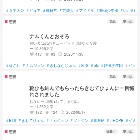
#
女主人公
#
ピュア
#
非日常
#
芸能人
#
アイドル
#
防弾少年団
#
bts
#
BT
恋愛
完結
夢小説
ナムくんとおそろ
飼い犬は恋のキューピッド♡緩やかな愛
ー 10,866文字
417
93
2023/11/30
grade
update
favorite
#
愛され
#
ナムジュン
#
きむなむじゅん
#
BTS
#
bts
#
防弾少年団
#
ピュア
恋愛
完結
夢小説
靴ひも結んでもらったらきむてひょんに一目惚
れされました
お互い一目惚れしてしまう話。
ー 11,362文字
182
124
2022/06/17
grade
update
favorite
#
BTS
#
きむてひょん
#
ナムジュン
#
ソクジン
#
SUGA
#
J-HOPE
#
ジミン
恋愛
連載中
夢小説