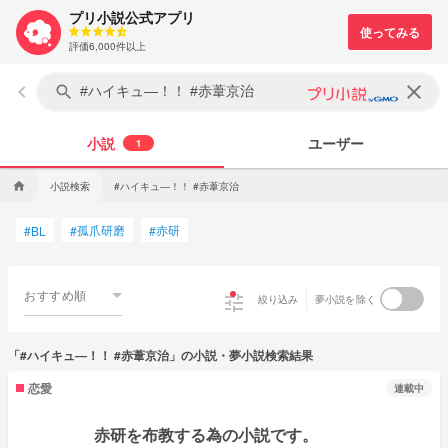
プリ小説公式アプリ
評価6,000件以上
keyboard_arrow_left
clear
search
小説
ユーザー
1
小説検索
#ハイキュ―！！ #赤葦京治
home
孤爪研磨
赤研
#
BL
#
#
おすすめ順
tune
絞り込み
夢小説を除く
「#ハイキュ―！！ #赤葦京治」の小説・夢小説検索結果
恋愛
連載中
赤研を布教する為の小説です。