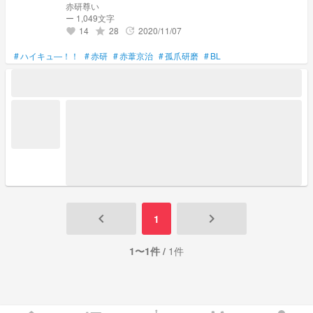
赤研尊い
ー 1,049文字
14
28
2020/11/07
grade
update
favorite
#
ハイキュ―！！
#
赤研
#
赤葦京治
#
孤爪研磨
#
BL
keyboard_arrow_left
keyboard_arrow_right
1
1〜1件 /
1件