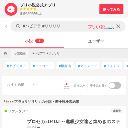
プリ小説公式アプリ
評価6,000件以上
keyboard_arrow_left
clear
search
小説
ユーザー
1
小説検索
#ハピアラ #リリリリ
home
アビスメア
ユニコード
燐舞曲
マーメイド
フォトン
#
#
#
#
#
おすすめ順
tune
絞り込み
夢小説を除く
「#ハピアラ #リリリリ」の小説・夢小説検索結果
ファンタジー
連載中
プロセカ×D4DJ ～進級少女達と煌めきのステ
ージ～