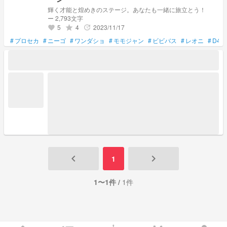
輝く才能と煌めきのステージ。あなたも一緒に旅立とう！
ー 2,793文字
5
4
2023/11/17
grade
update
favorite
#
プロセカ
#
ニーゴ
#
ワンダショ
#
モモジャン
#
ビビバス
#
レオニ
#
D4D
keyboard_arrow_left
keyboard_arrow_right
1
1〜1件 /
1件