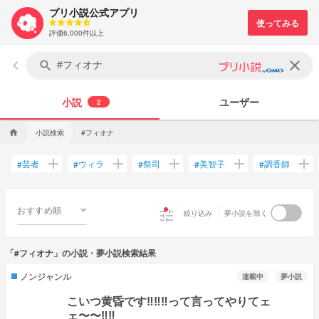
プリ小説公式アプリ
評価6,000件以上
keyboard_arrow_left
clear
search
小説
ユーザー
2
小説検索
#フィオナ
home
add
add
add
add
add
芸者
ウィラ
祭司
美智子
調香師
#
#
#
#
#
おすすめ順
tune
絞り込み
夢小説を除く
「#フィオナ」の小説・夢小説検索結果
ノンジャンル
連載中
夢小説
こいつ黄昏です‼️‼️‼️って言ってやりてェ
ェ〜〜‼️‼️