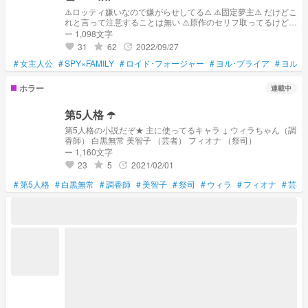
⚠️ロッティ嫌いなので嫌がらせしてる⚠️ ⚠️固定夢主⚠️ だけどこ
れと言って注意することは無い ⚠️原作のセリフ取ってるけど間
違えてるところがあるかもしれない⚠️ 設定とかはキャラタップ
ー 1,098文字
して ちなみにタイトルは私の本音
31
62
2022/09/27
grade
update
favorite
#
女主人公
#
SPY×FAMILY
#
ロイド･フォージャー
#
ヨル･ブライア
#
ヨル
#
ホラー
連載中
第5人格 ☂️
第5人格の小説だぞ★ 主に使ってるキャラ ↓ ウィラちゃん（調
香師） 白黒無常 美智子 （芸者） フィオナ （祭司）
ー 1,160文字
23
5
2021/02/01
grade
update
favorite
#
第5人格
#
白黒無常
#
調香師
#
美智子
#
祭司
#
ウィラ
#
フィオナ
#
芸者