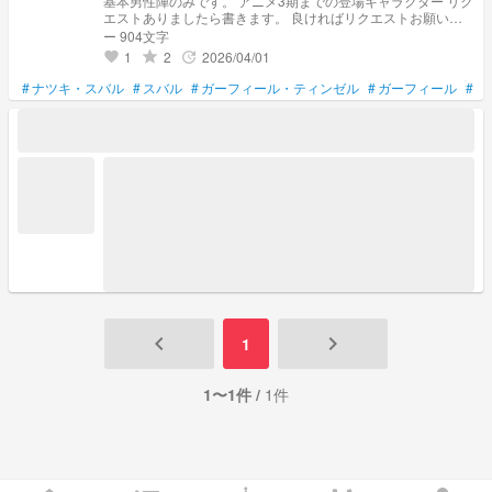
基本男性陣のみです。 アニメ3期までの登場キャラクター リク
エストありましたら書きます。 良ければリクエストお願いし
ます。
ー 904文字
1
2
2026/04/01
grade
update
favorite
#
ナツキ・スバル
#
スバル
#
ガーフィール・ティンゼル
#
ガーフィール
#
ガ
keyboard_arrow_left
keyboard_arrow_right
1
1〜1件 /
1件