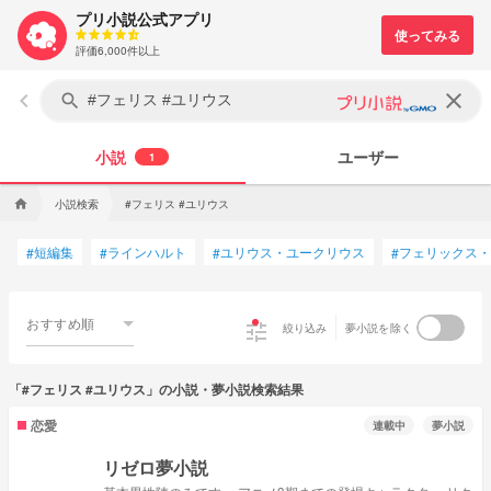
プリ小説公式アプリ
評価6,000件以上
keyboard_arrow_left
clear
search
小説
ユーザー
1
小説検索
#フェリス #ユリウス
home
短編集
ラインハルト
ユリウス・ユークリウス
フェリックス・
#
#
#
#
おすすめ順
tune
絞り込み
夢小説を除く
「#フェリス #ユリウス」の小説・夢小説検索結果
恋愛
連載中
夢小説
リゼロ夢小説