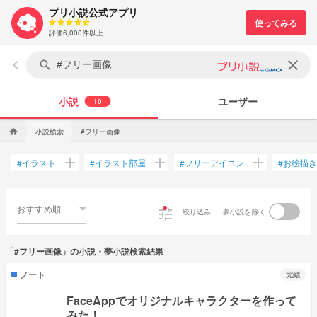
プリ小説公式アプリ
評価6,000件以上
keyboard_arrow_left
clear
search
小説
ユーザー
10
小説検索
#フリー画像
home
add
add
add
イラスト
イラスト部屋
フリーアイコン
お絵描き
#
#
#
#
おすすめ順
tune
絞り込み
夢小説を除く
「#フリー画像」の小説・夢小説検索結果
ノート
完結
FaceAppでオリジナルキャラクターを作って
みた！