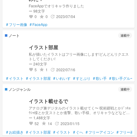
FaceAppでオリキャラ作りました
ー 98文字
0
0
2023/07/04
grade
update
favorite
#
フリー画像
#
FaceApp
ノート
連載中
イラスト部屋
私が描いたイラストはフリー画像にします!どんどんリクエス
トしてください!
ー 240文字
5
1
2022/07/16
grade
update
favorite
#
イラスト
#
イラスト部屋
#
いれいす
#
すとぷり
#
歌い手
#
歌い手グルー
ノンジャンル
連載中
イラスト載せるで
アナログ兼デジタルのイラスト載せてく〜 呪術廻戦とかｼﾞｯｷｮ
ｳｼｬ様とか文ストとか進撃、歌い手様、オリキャラなどなど…
リクエスト承ります！！！ フリーアイコンとかフリー画像も
ー 1,488文字
置くと思います
52
14
2023/01/15
grade
update
favorite
#
お絵描き
#
イラスト部屋
#
イラスト
#
ぐへ
#
フリーアイコン
#
フリー画