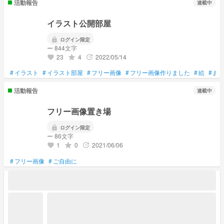
活動報告
連載中
イラスト公開部屋
lock
ログイン限定
ー 844文字
23
4
2022/05/14
grade
update
favorite
#
イラスト
#
イラスト部屋
#
フリー画像
#
フリー画像作りました
#
絵
#
お
活動報告
連載中
フリー画像置き場
lock
ログイン限定
ー 86文字
1
0
2021/06/06
grade
update
favorite
#
フリー画像
#
ご自由に