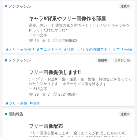
ノンジャンル
連載中
キャラ&背景やフリー画像作る部屋
需要…無い！！ 通知の嵐を覚悟〜！！！ ただオリキャラ等を
作ってくだけだからね〜
ー 606文字
15
3
2020/05/02
grade
update
favorite
#
オリキャラ作り
#
アニメキャラ
#
社長、バトルの時間です！
#
フリー画像
ノンジャンル
連載中
オリジナル
フリー画像提供します!!
(˙◁˙)ﾊﾟｱ ・お金❌ ・髪・服装・色・性格・特徴などを言ってく
れたら助かります ・ホラーやグロ系を除きます
ー 516文字
28
7
2021/05/07
grade
update
favorite
#
フリー画像
#
提供
活動報告
連載中
フリー画像配布
フリー画像を配布します！ 全ておくらが作成したものです。