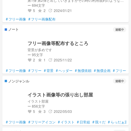
第1弾 第2弾と出していきますがその時の利用規約のようなも
のを見ていただけるようお願いします。
ー 694文字
5
2
2024/01/21
grade
update
favorite
#
フリー画像
#
フリー画像配布
ノート
連載中
フリー画像等配布するところ
背景が多めです
ー 95文字
2
1
2025/11/22
grade
update
favorite
#
フリー画像
#
フリー
#
背景
#
ヘッダー
#
無償依頼
#
無償企画
#
フリー素
ノンジャンル
連載中
イラスト画像等の張り出し部屋
イラスト部屋
ー 856文字
5
3
2022/05/03
grade
update
favorite
#
フリー画像
#
フリーアイコン
#
イラスト
#
日常組
#
我々だ
#
らっだぁ運