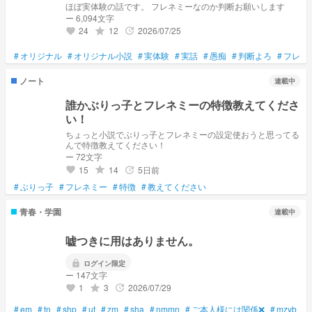
ほぼ実体験の話です。 フレネミーなのか判断お願いします
ー 6,094文字
24
12
2026/07/25
grade
update
favorite
#
オリジナル
#
オリジナル小説
#
実体験
#
実話
#
愚痴
#
判断よろ
#
フレネ
ノート
連載中
誰かぶりっ子とフレネミーの特徴教えてくださ
い！
ちょっと小説でぶりっ子とフレネミーの設定使おうと思ってる
んで特徴教えてください！
ー 72文字
15
14
5日前
grade
update
favorite
#
ぶりっ子
#
フレネミー
#
特徴
#
教えてください
青春・学園
連載中
嘘つきに用はありません。
lock
ログイン限定
ー 147文字
1
3
2026/07/29
grade
update
favorite
#
em
#
tn
#
shp
#
ut
#
zm
#
sha
#
nmmn
#
ご本人様には関係❌
#
mzyb
#