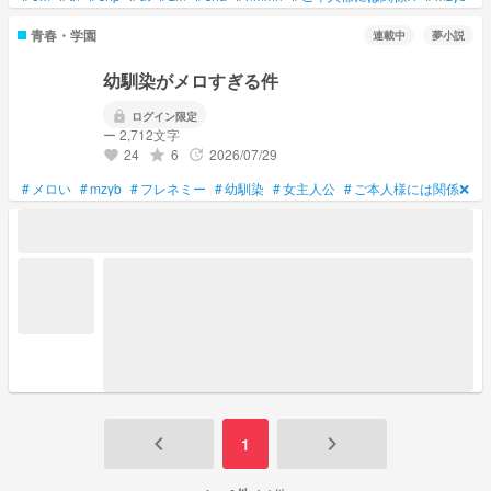
青春・学園
連載中
夢小説
幼馴染がメロすぎる件
lock
ログイン限定
ー 2,712文字
24
6
2026/07/29
grade
update
favorite
#
メロい
#
mzyb
#
フレネミー
#
幼馴染
#
女主人公
#
ご本人様には関係❌
#
keyboard_arrow_left
keyboard_arrow_right
1