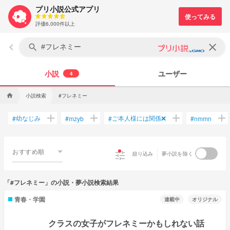
プリ小説公式アプリ
評価6,000件以上
keyboard_arrow_left
clear
search
小説
ユーザー
4
小説検索
#フレネミー
home
add
add
add
add
幼なじみ
ご本人様には関係❌
#
#
mzyb
#
#
nmmn
おすすめ順
tune
絞り込み
夢小説を除く
「#フレネミー」の小説・夢小説検索結果
青春・学園
連載中
オリジナル
クラスの女子がフレネミーかもしれない話